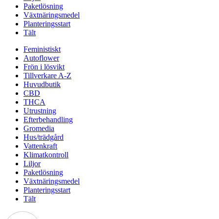
Paketlösning
Växtnäringsmedel
Planteringsstart
Tält
Feministiskt
Autoflower
Frön i lösvikt
Tillverkare A-Z
Huvudbutik
CBD
THCA
Utrustning
Efterbehandling
Gromedia
Hus/trädgård
Vattenkraft
Klimatkontroll
Liljor
Paketlösning
Växtnäringsmedel
Planteringsstart
Tält