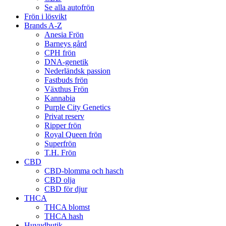
Se alla autofrön
Frön i lösvikt
Brands A-Z
Anesia Frön
Barneys gård
CPH frön
DNA-genetik
Nederländsk passion
Fastbuds frön
Växthus Frön
Kannabia
Purple City Genetics
Privat reserv
Ripper frön
Royal Queen frön
Superfrön
T.H. Frön
CBD
CBD-blomma och hasch
CBD olja
CBD för djur
THCA
THCA blomst
THCA hash
Huvudbutik