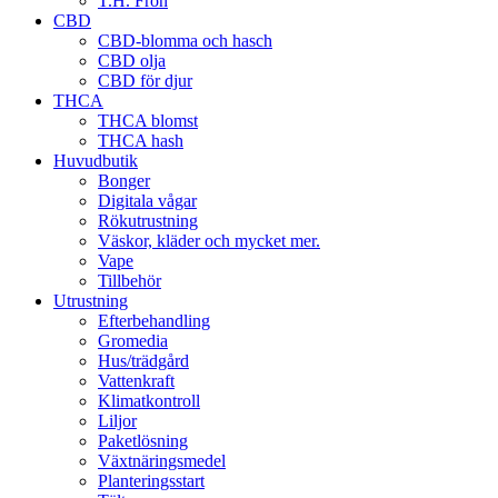
T.H. Frön
CBD
CBD-blomma och hasch
CBD olja
CBD för djur
THCA
THCA blomst
THCA hash
Huvudbutik
Bonger
Digitala vågar
Rökutrustning
Väskor, kläder och mycket mer.
Vape
Tillbehör
Utrustning
Efterbehandling
Gromedia
Hus/trädgård
Vattenkraft
Klimatkontroll
Liljor
Paketlösning
Växtnäringsmedel
Planteringsstart