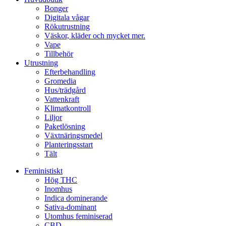
Bonger
Digitala vågar
Rökutrustning
Väskor, kläder och mycket mer.
Vape
Tillbehör
Utrustning
Efterbehandling
Gromedia
Hus/trädgård
Vattenkraft
Klimatkontroll
Liljor
Paketlösning
Växtnäringsmedel
Planteringsstart
Tält
Feministiskt
Hög THC
Inomhus
Indica dominerande
Sativa-dominant
Utomhus feminiserad
CBD