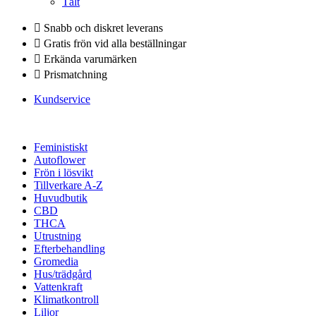
Tält
Snabb och diskret leverans
Gratis frön vid alla beställningar
Erkända varumärken
Prismatchning
Kundservice
Feministiskt
Autoflower
Frön i lösvikt
Tillverkare A-Z
Huvudbutik
CBD
THCA
Utrustning
Efterbehandling
Gromedia
Hus/trädgård
Vattenkraft
Klimatkontroll
Liljor