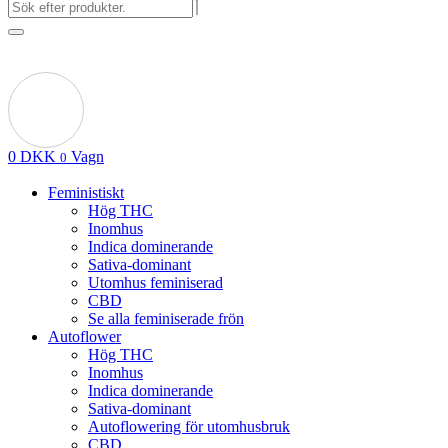
0
DKK
Vagn
0
Feministiskt
Hög THC
Inomhus
Indica dominerande
Sativa-dominant
Utomhus feminiserad
CBD
Se alla feminiserade frön
Autoflower
Hög THC
Inomhus
Indica dominerande
Sativa-dominant
Autoflowering för utomhusbruk
CBD