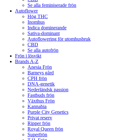
Se alla feminiserade frön
Autoflower
Hög THC
Inomhus
Indica dominerande
Sativa-dominant
Autoflowering för utomhusbruk
CBD
Se alla autofrön
Frön i lösvikt
Brands A-Z
Anesia Frön
Barneys gård
CPH frön
DNA-genetik
Nederländsk passion
Fastbuds frön
Växthus Frön
Kannabia
Purple City Genetics
Privat reserv
Ripper frön
Royal Queen frön
Superfrön