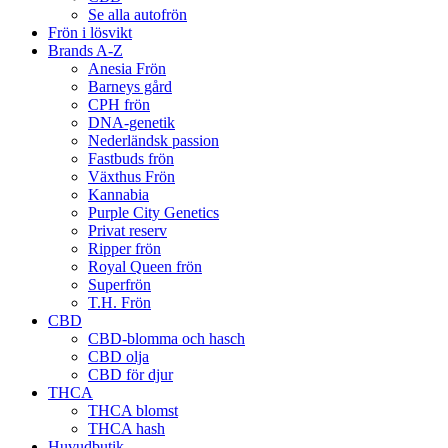
Se alla autofrön
Frön i lösvikt
Brands A-Z
Anesia Frön
Barneys gård
CPH frön
DNA-genetik
Nederländsk passion
Fastbuds frön
Växthus Frön
Kannabia
Purple City Genetics
Privat reserv
Ripper frön
Royal Queen frön
Superfrön
T.H. Frön
CBD
CBD-blomma och hasch
CBD olja
CBD för djur
THCA
THCA blomst
THCA hash
Huvudbutik