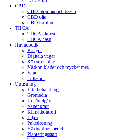
T.H. Frön
CBD
CBD-blomma och hasch
CBD olja
CBD för djur
THCA
THCA blomst
THCA hash
Huvudbutik
Bonger
Digitala vågar
Rökutrustning
Väskor, kläder och mycket mer.
Vape
Tillbehör
Utrustning
Efterbehandling
Gromedia
Hus/trädgård
Vattenkraft
Klimatkontroll
Liljor
Paketlösning
Växtnäringsmedel
Planteringsstart