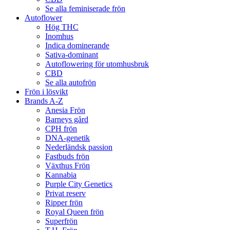
Se alla feminiserade frön
Autoflower
Hög THC
Inomhus
Indica dominerande
Sativa-dominant
Autoflowering för utomhusbruk
CBD
Se alla autofrön
Frön i lösvikt
Brands A-Z
Anesia Frön
Barneys gård
CPH frön
DNA-genetik
Nederländsk passion
Fastbuds frön
Växthus Frön
Kannabia
Purple City Genetics
Privat reserv
Ripper frön
Royal Queen frön
Superfrön