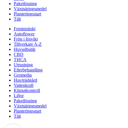
Paketlösning
Växtnäringsmedel
Planteringsstart
Tält
Feministiskt
Autoflower
Frön i lösvikt
Tillverkare A-Z
Huvudbutik
CBD
THCA
Utrustning
Efterbehandling
Gromedia
Hus/trädgård
Vattenkraft
Klimatkontroll
Liljor
Paketlösning
Växtnäringsmedel
Planteringsstart
Tält