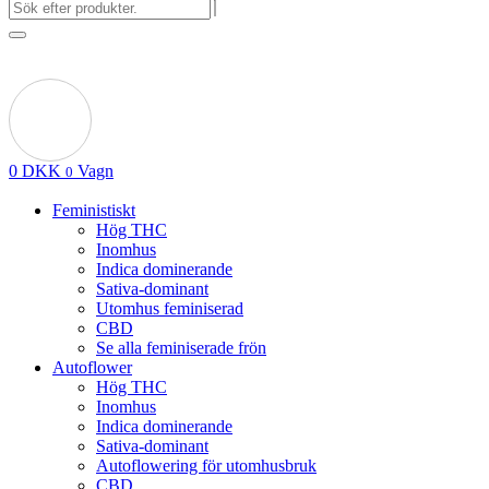
0
DKK
Vagn
0
Feministiskt
Hög THC
Inomhus
Indica dominerande
Sativa-dominant
Utomhus feminiserad
CBD
Se alla feminiserade frön
Autoflower
Hög THC
Inomhus
Indica dominerande
Sativa-dominant
Autoflowering för utomhusbruk
CBD