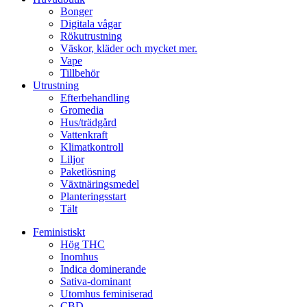
Bonger
Digitala vågar
Rökutrustning
Väskor, kläder och mycket mer.
Vape
Tillbehör
Utrustning
Efterbehandling
Gromedia
Hus/trädgård
Vattenkraft
Klimatkontroll
Liljor
Paketlösning
Växtnäringsmedel
Planteringsstart
Tält
Feministiskt
Hög THC
Inomhus
Indica dominerande
Sativa-dominant
Utomhus feminiserad
CBD