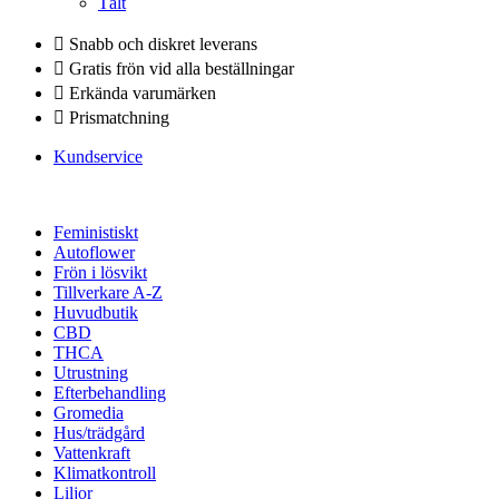
Tält
Snabb och diskret leverans
Gratis frön vid alla beställningar
Erkända varumärken
Prismatchning
Kundservice
Feministiskt
Autoflower
Frön i lösvikt
Tillverkare A-Z
Huvudbutik
CBD
THCA
Utrustning
Efterbehandling
Gromedia
Hus/trädgård
Vattenkraft
Klimatkontroll
Liljor