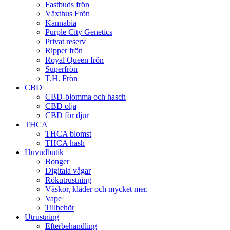
Fastbuds frön
Växthus Frön
Kannabia
Purple City Genetics
Privat reserv
Ripper frön
Royal Queen frön
Superfrön
T.H. Frön
CBD
CBD-blomma och hasch
CBD olja
CBD för djur
THCA
THCA blomst
THCA hash
Huvudbutik
Bonger
Digitala vågar
Rökutrustning
Väskor, kläder och mycket mer.
Vape
Tillbehör
Utrustning
Efterbehandling