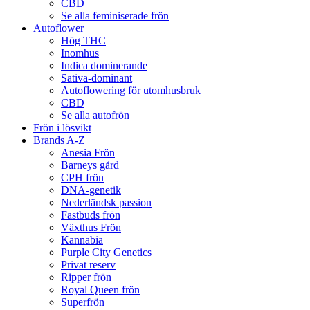
CBD
Se alla feminiserade frön
Autoflower
Hög THC
Inomhus
Indica dominerande
Sativa-dominant
Autoflowering för utomhusbruk
CBD
Se alla autofrön
Frön i lösvikt
Brands A-Z
Anesia Frön
Barneys gård
CPH frön
DNA-genetik
Nederländsk passion
Fastbuds frön
Växthus Frön
Kannabia
Purple City Genetics
Privat reserv
Ripper frön
Royal Queen frön
Superfrön