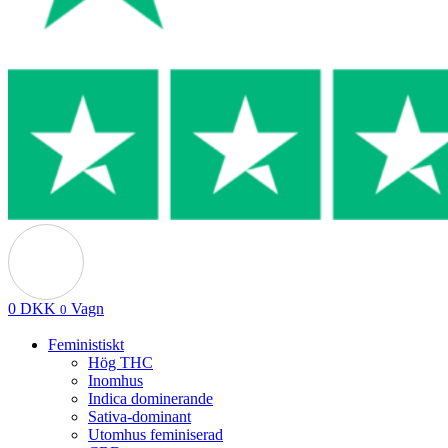
0
DKK
Vagn
0
Feministiskt
Hög THC
Inomhus
Indica dominerande
Sativa-dominant
Utomhus feminiserad