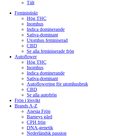
Tält
Feministiskt
Hög THC
Inomhus
Indica dominerande
Sativa-dominant
Utomhus feminiserad
CBD
Se alla feminiserade frön
Autoflower
Hög THC
Inomhus
Indica dominerande
Sativa-dominant
Autoflowering för utomhusbruk
CBD
Se alla autofrön
Frön i lösvikt
Brands A-Z
Anesia Frön
Barneys gård
CPH frön
DNA-genetik
Nederländsk passion