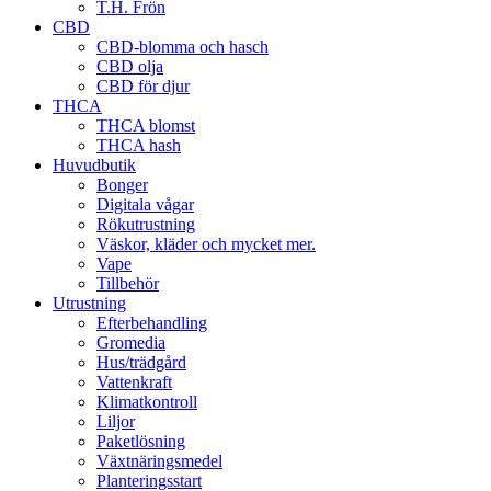
T.H. Frön
CBD
CBD-blomma och hasch
CBD olja
CBD för djur
THCA
THCA blomst
THCA hash
Huvudbutik
Bonger
Digitala vågar
Rökutrustning
Väskor, kläder och mycket mer.
Vape
Tillbehör
Utrustning
Efterbehandling
Gromedia
Hus/trädgård
Vattenkraft
Klimatkontroll
Liljor
Paketlösning
Växtnäringsmedel
Planteringsstart