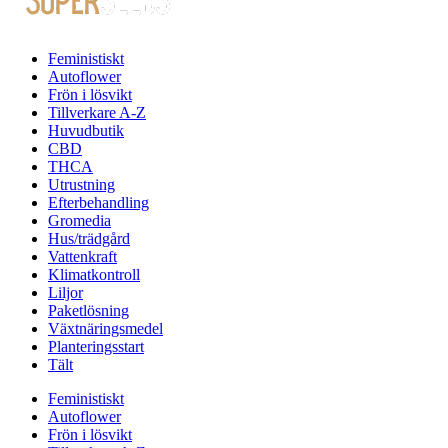
Feministiskt
Autoflower
Frön i lösvikt
Tillverkare A-Z
Huvudbutik
CBD
THCA
Utrustning
Efterbehandling
Gromedia
Hus/trädgård
Vattenkraft
Klimatkontroll
Liljor
Paketlösning
Växtnäringsmedel
Planteringsstart
Tält
Feministiskt
Autoflower
Frön i lösvikt