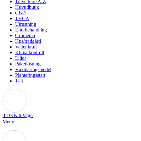
Tillverkare A-Z
Huvudbutik
CBD
THCA
Utrustning
Efterbehandling
Gromedia
Hus/trädgård
Vattenkraft
Klimatkontroll
Liljor
Paketlösning
Växtnäringsmedel
Planteringsstart
Tält
0
DKK
Vagn
0
Meny