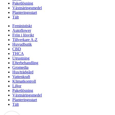
Paketlösning
Växtnäringsmedel
Planteringsstart
Tält
Feministiskt
Autoflower
Frön i lösvikt
Tillverkare A-Z
Huvudbutik
CBD
THCA
Utrustning
Efterbehandling
Gromedia
Hus/trädgård
Vattenkraft
Klimatkontroll
Liljor
Paketlösning
Växtnäringsmedel
Planteringsstart
Tält