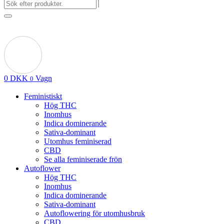
0
DKK
Vagn
0
Feministiskt
Hög THC
Inomhus
Indica dominerande
Sativa-dominant
Utomhus feminiserad
CBD
Se alla feminiserade frön
Autoflower
Hög THC
Inomhus
Indica dominerande
Sativa-dominant
Autoflowering för utomhusbruk
CBD