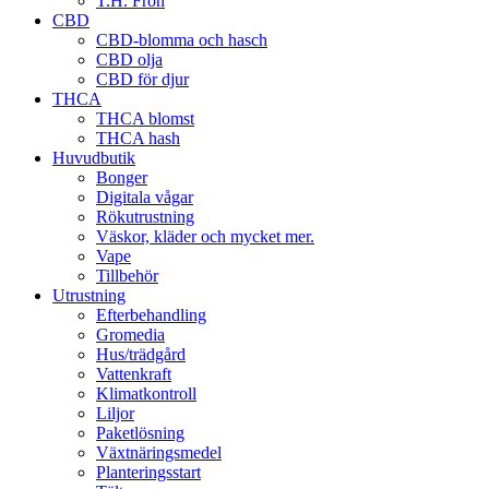
T.H. Frön
CBD
CBD-blomma och hasch
CBD olja
CBD för djur
THCA
THCA blomst
THCA hash
Huvudbutik
Bonger
Digitala vågar
Rökutrustning
Väskor, kläder och mycket mer.
Vape
Tillbehör
Utrustning
Efterbehandling
Gromedia
Hus/trädgård
Vattenkraft
Klimatkontroll
Liljor
Paketlösning
Växtnäringsmedel
Planteringsstart