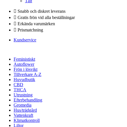
Tält
Snabb och diskret leverans
Gratis frön vid alla beställningar
Erkända varumärken
Prismatchning
Kundservice
Feministiskt
Autoflower
Frön i lösvikt
Tillverkare A-Z
Huvudbutik
CBD
THCA
Utrustning
Efterbehandling
Gromedia
Hus/trädgård
Vattenkraft
Klimatkontroll
Liljor