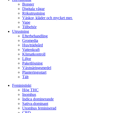
Bonger
Digitala vågar
Rökutrustning
Väskor, kläder och mycket mer.
Vape
Tillbehör
Utrustning
Efterbehandling
Gromedia
Hus/trädgård
Vattenkraft
Klimatkontroll
Liljor
Paketlösning
Växtnäringsmedel
Planteringsstart
Tält
Feministiskt
Hög THC
Inomhus
Indica dominerande
Sativa-dominant
Utomhus feminiserad
CBD