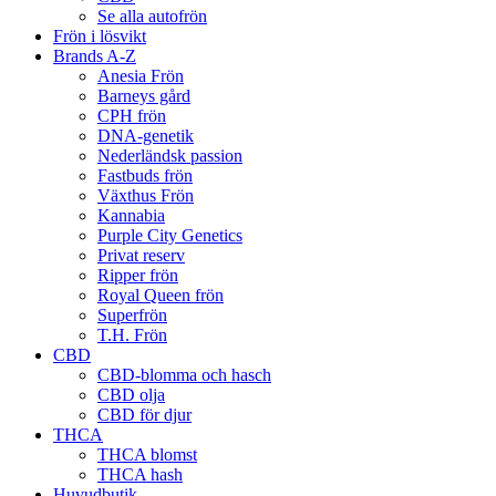
Se alla autofrön
Frön i lösvikt
Brands A-Z
Anesia Frön
Barneys gård
CPH frön
DNA-genetik
Nederländsk passion
Fastbuds frön
Växthus Frön
Kannabia
Purple City Genetics
Privat reserv
Ripper frön
Royal Queen frön
Superfrön
T.H. Frön
CBD
CBD-blomma och hasch
CBD olja
CBD för djur
THCA
THCA blomst
THCA hash
Huvudbutik