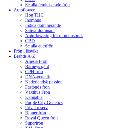
Se alla feminiserade frön
Autoflower
Hög THC
Inomhus
Indica dominerande
Sativa-dominant
Autoflowering för utomhusbruk
CBD
Se alla autofrön
Frön i lösvikt
Brands A-Z
Anesia Frön
Barneys gård
CPH frön
DNA-genetik
Nederländsk passion
Fastbuds frön
Växthus Frön
Kannabia
Purple City Genetics
Privat reserv
Ripper frön
Royal Queen frön
Superfrön