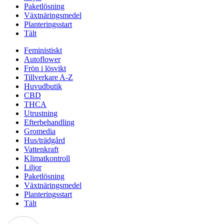
Paketlösning
Växtnäringsmedel
Planteringsstart
Tält
Feministiskt
Autoflower
Frön i lösvikt
Tillverkare A-Z
Huvudbutik
CBD
THCA
Utrustning
Efterbehandling
Gromedia
Hus/trädgård
Vattenkraft
Klimatkontroll
Liljor
Paketlösning
Växtnäringsmedel
Planteringsstart
Tält