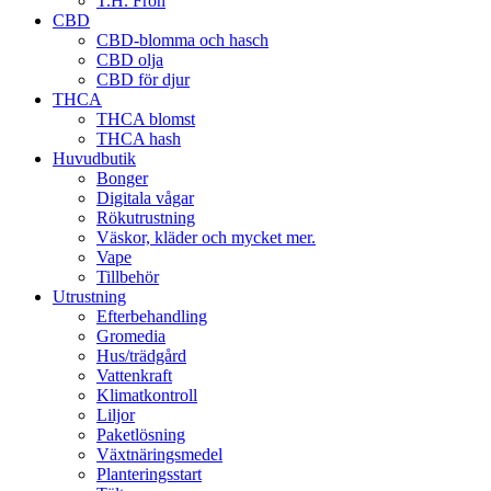
T.H. Frön
CBD
CBD-blomma och hasch
CBD olja
CBD för djur
THCA
THCA blomst
THCA hash
Huvudbutik
Bonger
Digitala vågar
Rökutrustning
Väskor, kläder och mycket mer.
Vape
Tillbehör
Utrustning
Efterbehandling
Gromedia
Hus/trädgård
Vattenkraft
Klimatkontroll
Liljor
Paketlösning
Växtnäringsmedel
Planteringsstart