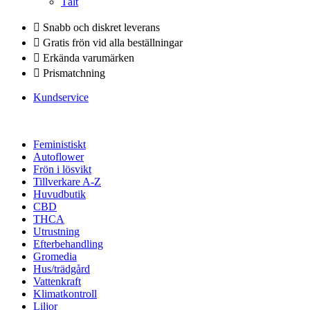
Tält
Snabb och diskret leverans
Gratis frön vid alla beställningar
Erkända varumärken
Prismatchning
Kundservice
Feministiskt
Autoflower
Frön i lösvikt
Tillverkare A-Z
Huvudbutik
CBD
THCA
Utrustning
Efterbehandling
Gromedia
Hus/trädgård
Vattenkraft
Klimatkontroll
Liljor