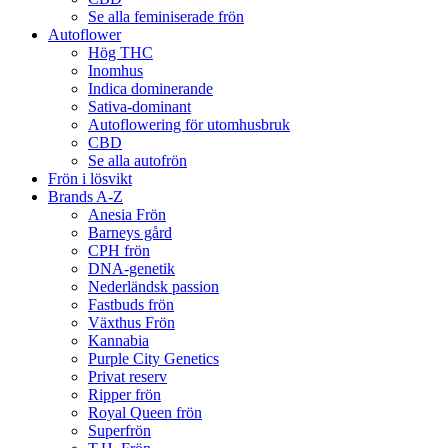
Se alla feminiserade frön
Autoflower
Hög THC
Inomhus
Indica dominerande
Sativa-dominant
Autoflowering för utomhusbruk
CBD
Se alla autofrön
Frön i lösvikt
Brands A-Z
Anesia Frön
Barneys gård
CPH frön
DNA-genetik
Nederländsk passion
Fastbuds frön
Växthus Frön
Kannabia
Purple City Genetics
Privat reserv
Ripper frön
Royal Queen frön
Superfrön