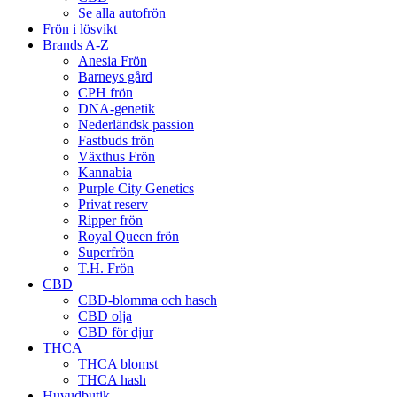
Se alla autofrön
Frön i lösvikt
Brands A-Z
Anesia Frön
Barneys gård
CPH frön
DNA-genetik
Nederländsk passion
Fastbuds frön
Växthus Frön
Kannabia
Purple City Genetics
Privat reserv
Ripper frön
Royal Queen frön
Superfrön
T.H. Frön
CBD
CBD-blomma och hasch
CBD olja
CBD för djur
THCA
THCA blomst
THCA hash
Huvudbutik