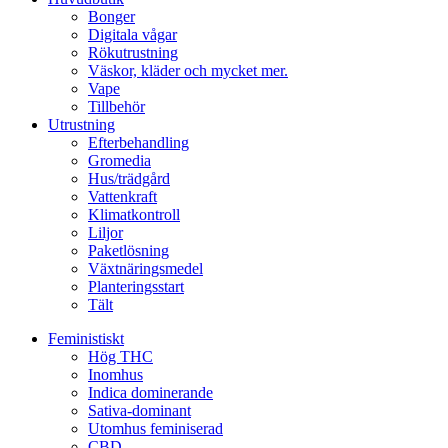
Bonger
Digitala vågar
Rökutrustning
Väskor, kläder och mycket mer.
Vape
Tillbehör
Utrustning
Efterbehandling
Gromedia
Hus/trädgård
Vattenkraft
Klimatkontroll
Liljor
Paketlösning
Växtnäringsmedel
Planteringsstart
Tält
Feministiskt
Hög THC
Inomhus
Indica dominerande
Sativa-dominant
Utomhus feminiserad
CBD