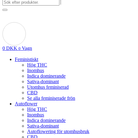
0
DKK
Vagn
0
Feministiskt
Hög THC
Inomhus
Indica dominerande
Sativa-dominant
Utomhus feminiserad
CBD
Se alla feminiserade frön
Autoflower
Hög THC
Inomhus
Indica dominerande
Sativa-dominant
Autoflowering för utomhusbruk
CBD