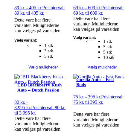
89
kr.
-
405
kr.
Prisinterval:
69
kr.
-
609
kr.
Prisinterval:
89 kr. til 405 kr.
69 kr. til 609 kr.
Dette vare har flere
Dette vare har flere
varianter. Mulighederne
varianter. Mulighederne
kan vælges på varesiden
kan vælges på varesiden
Vælg variant:
Vælg variant:
1 stk
1 stk
3 stk
3 stk
5 stk
5 stk
10 stk
Vælg muligheder
Vælg muligheder
Gorilla Auto – Fast
Buds
CBD Blackberry Kush
Auto – Dutch Passion
75
kr.
-
395
kr.
Prisinterval:
80
kr.
-
75 kr. til 395 kr.
3.995
kr.
Prisinterval: 80 kr.
til 3.995 kr.
Dette vare har flere
Dette vare har flere
varianter. Mulighederne
varianter. Mulighederne
kan vælges på varesiden
kan vælges på varesiden