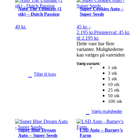
Auto The Ultimate (1
Super Cookies Auto –
stk) – Dutch Passion
Super Seeds
40
kr.
45
kr.
-
2.195
kr.
Prisinterval: 45 kr.
til 2.195 kr.
Dette vare har flere
varianter. Mulighederne
kan vælges på varesiden
Vælg variant:
1 stk
3 stk
Tilføj til kurv
5 stk
10 stk
25 stk
50 stk
100 stk
Vælg muligheder
Super Blue Dream
LSD Auto – Barney’s
Auto – Super Seeds
Farm