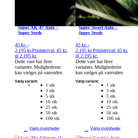
Super AK-47 Auto –
Super Sweet Auto –
Super Seeds
Super Seeds
45
kr.
-
45
kr.
-
2.195
kr.
Prisinterval: 45 kr.
2.195
kr.
Prisinterval: 45 kr.
til 2.195 kr.
til 2.195 kr.
Dette vare har flere
Dette vare har flere
varianter. Mulighederne
varianter. Mulighederne
kan vælges på varesiden
kan vælges på varesiden
Vælg variant:
Vælg variant:
1 stk
1 stk
3 stk
3 stk
5 stk
5 stk
10 stk
10 stk
25 stk
25 stk
50 stk
50 stk
100 stk
100 stk
Vælg muligheder
Vælg muligheder