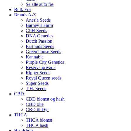
Se alle auto frø
Bulk Frø
Brands A-Z
Anesia Seeds
Barney’s Farm
CPH Seeds
DNA Genetics
Dutch Passion
Fastbuds Seeds
Green house Seeds
Kannabia
Purple City Genetics
Reserva privada
Ripper Seeds
Royal Queen seeds
Super Seeds
T.H. Seeds
CBD
CBD blomst og hash
CBD olie
CBD til Dyr
THCA
THCA blomst
THCA hash
Headshop