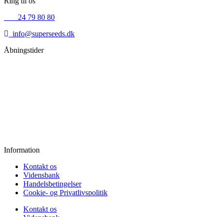
Ring til os
+45
24 79 80 80
info@superseeds.dk
Åbningstider
Mandag:
11.00 - 18.00
Tirsdag:
11.00 - 18.00
Onsdag:
11.00 - 18.00
Torsdag:
11.00 - 18.00
Fredag:
11.00 - 16.00
Lørdag:
10.00 - 15.00
Søndag:
Lukket
Information
Kontakt os
Vidensbank
Handelsbetingelser
Cookie- og Privatlivspolitik
Kontakt os