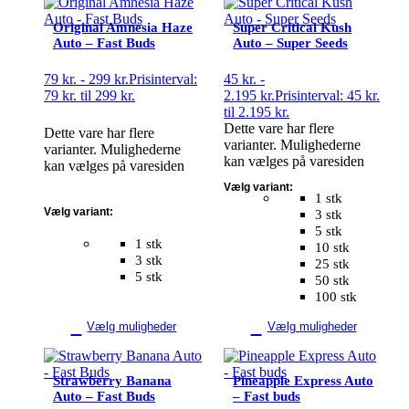
Original Amnesia Haze
Super Critical Kush
Auto – Fast Buds
Auto – Super Seeds
79
kr.
-
299
kr.
Prisinterval:
45
kr.
-
79 kr. til 299 kr.
2.195
kr.
Prisinterval: 45 kr.
til 2.195 kr.
Dette vare har flere
Dette vare har flere
varianter. Mulighederne
varianter. Mulighederne
kan vælges på varesiden
kan vælges på varesiden
Vælg variant:
1 stk
Vælg variant:
3 stk
5 stk
1 stk
10 stk
3 stk
25 stk
5 stk
50 stk
100 stk
Vælg muligheder
Vælg muligheder
Strawberry Banana
Pineapple Express Auto
Auto – Fast Buds
– Fast buds