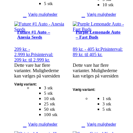
5 stk
10 stk
Vælg muligheder
Vælg muligheder
Future #1 Auto –
Purple Lemonade Auto
Anesia Seeds
– Fast Buds
209
kr.
-
89
kr.
-
405
kr.
Prisinterval:
2.999
kr.
Prisinterval:
89 kr. til 405 kr.
209 kr. til 2.999 kr.
Dette vare har flere
Dette vare har flere
varianter. Mulighederne
varianter. Mulighederne
kan vælges på varesiden
kan vælges på varesiden
Vælg variant:
3 stk
Vælg variant:
5 stk
10 stk
1 stk
25 stk
3 stk
50 stk
5 stk
100 stk
Vælg muligheder
Vælg muligheder