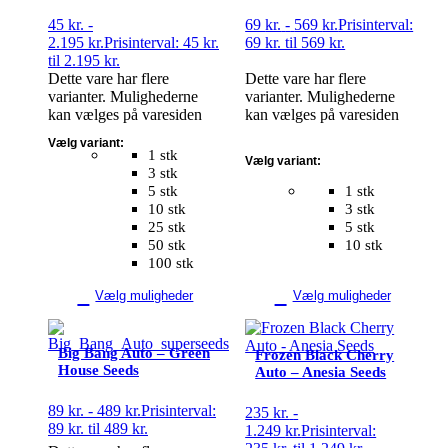
45
kr.
-
69
kr.
-
569
kr.
Prisinterval:
2.195
kr.
Prisinterval: 45 kr.
69 kr. til 569 kr.
til 2.195 kr.
Dette vare har flere
Dette vare har flere
varianter. Mulighederne
varianter. Mulighederne
kan vælges på varesiden
kan vælges på varesiden
Vælg variant:
1 stk
Vælg variant:
3 stk
5 stk
1 stk
10 stk
3 stk
25 stk
5 stk
50 stk
10 stk
100 stk
Vælg muligheder
Vælg muligheder
Big Bang Auto – Green
Frozen Black Cherry
House Seeds
Auto – Anesia Seeds
89
kr.
-
489
kr.
Prisinterval:
235
kr.
-
89 kr. til 489 kr.
1.249
kr.
Prisinterval: