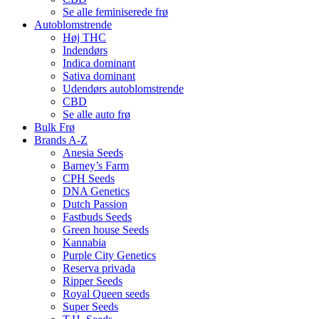
Se alle feminiserede frø
Autoblomstrende
Høj THC
Indendørs
Indica dominant
Sativa dominant
Udendørs autoblomstrende
CBD
Se alle auto frø
Bulk Frø
Brands A-Z
Anesia Seeds
Barney’s Farm
CPH Seeds
DNA Genetics
Dutch Passion
Fastbuds Seeds
Green house Seeds
Kannabia
Purple City Genetics
Reserva privada
Ripper Seeds
Royal Queen seeds
Super Seeds