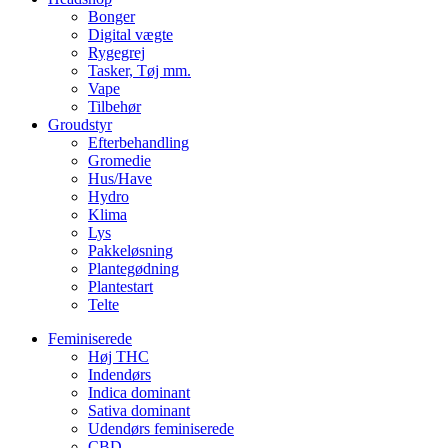
Bonger
Digital vægte
Rygegrej
Tasker, Tøj mm.
Vape
Tilbehør
Groudstyr
Efterbehandling
Gromedie
Hus/Have
Hydro
Klima
Lys
Pakkeløsning
Plantegødning
Plantestart
Telte
Feminiserede
Høj THC
Indendørs
Indica dominant
Sativa dominant
Udendørs feminiserede
CBD