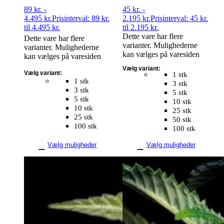
89
kr.
-
45
kr.
-
4.495
kr.
Prisinterval: 89 kr.
2.195
kr.
Prisinterval: 45 kr.
til 4.495 kr.
til 2.195 kr.
Dette vare har flere
Dette vare har flere
varianter. Mulighederne
varianter. Mulighederne
kan vælges på varesiden
kan vælges på varesiden
Vælg variant:
Vælg variant:
1 stk
1 stk
3 stk
3 stk
5 stk
5 stk
10 stk
10 stk
25 stk
25 stk
50 stk
100 stk
100 stk
Vælg muligheder
Vælg muligheder