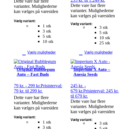
235 kr. til 1.249 kr.
Dette vare har flere
Dette vare har flere
varianter. Mulighederne
varianter. Mulighederne
kan vælges på varesiden
kan vælges på varesiden
Vælg variant:
Vælg variant:
1 stk
3 stk
3 stk
5 stk
5 stk
10 stk
10 stk
25 stk
Vælg muligheder
Vælg muligheder
Original Bubblegum
Imperium X Auto –
Auto – Fast Buds
Anesia Seeds
79
kr.
-
299
kr.
Prisinterval:
245
kr.
-
79 kr. til 299 kr.
679
kr.
Prisinterval: 245 kr.
til 679 kr.
Dette vare har flere
Dette vare har flere
varianter. Mulighederne
varianter. Mulighederne
kan vælges på varesiden
kan vælges på varesiden
Vælg variant:
Vælg variant:
1 stk
3 stk
3 stk
5 stk