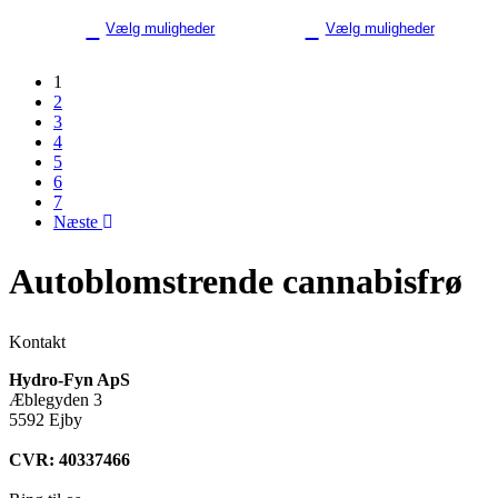
Vælg muligheder
Vælg muligheder
1
2
3
4
5
6
7
Næste
Autoblomstrende
cannabisfrø
Kontakt
Hydro-Fyn ApS
Æblegyden 3
5592 Ejby
CVR: 40337466