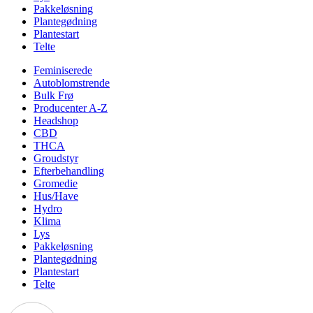
Pakkeløsning
Plantegødning
Plantestart
Telte
Feminiserede
Autoblomstrende
Bulk Frø
Producenter A-Z
Headshop
CBD
THCA
Groudstyr
Efterbehandling
Gromedie
Hus/Have
Hydro
Klima
Lys
Pakkeløsning
Plantegødning
Plantestart
Telte