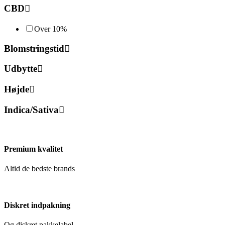
CBD
Over 10%
Blomstringstid
Udbytte
Højde
Indica/Sativa
Premium kvalitet
Altid de bedste brands
Diskret indpakning
Og diskret pakkelabel