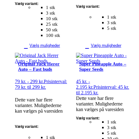
Vælg variant:
Vælg variant:
1 stk
3 stk
1 stk
10 stk
3 stk
25 stk
5 stk
50 stk
100 stk
Vælg muligheder
Vælg muligheder
Original Jack Herer
Super Pineapple Auto –
Auto – Fast buds
Super Seeds
79
kr.
-
299
kr.
Prisinterval:
45
kr.
-
79 kr. til 299 kr.
2.195
kr.
Prisinterval: 45 kr.
til 2.195 kr.
Dette vare har flere
Dette vare har flere
varianter. Mulighederne
varianter. Mulighederne
kan vælges på varesiden
kan vælges på varesiden
Vælg variant:
1 stk
Vælg variant:
3 stk
5 stk
1 stk
10 stk