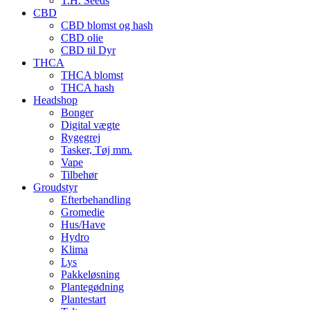
T.H. Seeds
CBD
CBD blomst og hash
CBD olie
CBD til Dyr
THCA
THCA blomst
THCA hash
Headshop
Bonger
Digital vægte
Rygegrej
Tasker, Tøj mm.
Vape
Tilbehør
Groudstyr
Efterbehandling
Gromedie
Hus/Have
Hydro
Klima
Lys
Pakkeløsning
Plantegødning
Plantestart