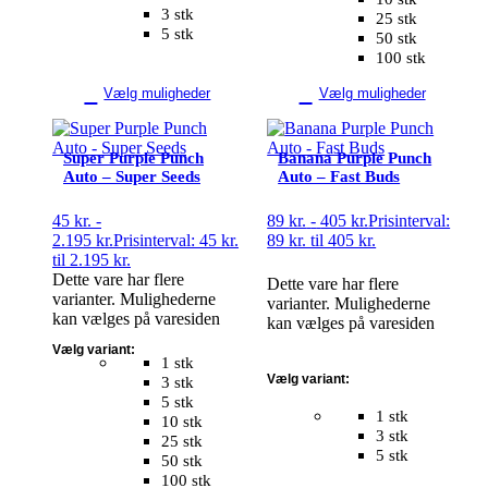
3 stk
25 stk
5 stk
50 stk
100 stk
Vælg muligheder
Vælg muligheder
Super Purple Punch
Banana Purple Punch
Auto – Super Seeds
Auto – Fast Buds
45
kr.
-
89
kr.
-
405
kr.
Prisinterval:
2.195
kr.
Prisinterval: 45 kr.
89 kr. til 405 kr.
til 2.195 kr.
Dette vare har flere
Dette vare har flere
varianter. Mulighederne
varianter. Mulighederne
kan vælges på varesiden
kan vælges på varesiden
Vælg variant:
1 stk
Vælg variant:
3 stk
5 stk
1 stk
10 stk
3 stk
25 stk
5 stk
50 stk
100 stk