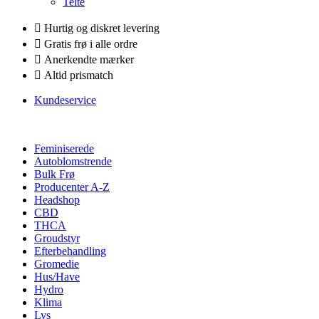
Telte
Hurtig og diskret levering
Gratis frø i alle ordre
Anerkendte mærker
Altid prismatch
Kundeservice
Feminiserede
Autoblomstrende
Bulk Frø
Producenter A-Z
Headshop
CBD
THCA
Groudstyr
Efterbehandling
Gromedie
Hus/Have
Hydro
Klima
Lys