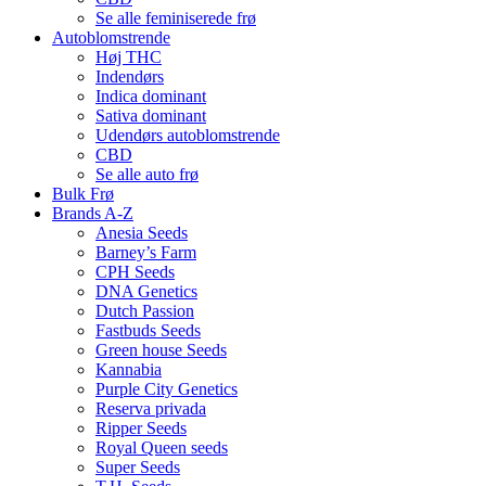
Se alle feminiserede frø
Autoblomstrende
Høj THC
Indendørs
Indica dominant
Sativa dominant
Udendørs autoblomstrende
CBD
Se alle auto frø
Bulk Frø
Brands A-Z
Anesia Seeds
Barney’s Farm
CPH Seeds
DNA Genetics
Dutch Passion
Fastbuds Seeds
Green house Seeds
Kannabia
Purple City Genetics
Reserva privada
Ripper Seeds
Royal Queen seeds
Super Seeds