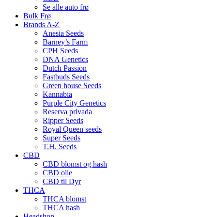
Se alle auto frø
Bulk Frø
Brands A-Z
Anesia Seeds
Barney’s Farm
CPH Seeds
DNA Genetics
Dutch Passion
Fastbuds Seeds
Green house Seeds
Kannabia
Purple City Genetics
Reserva privada
Ripper Seeds
Royal Queen seeds
Super Seeds
T.H. Seeds
CBD
CBD blomst og hash
CBD olie
CBD til Dyr
THCA
THCA blomst
THCA hash
Headshop