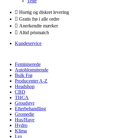
Telte
Hurtig og diskret levering
Gratis frø i alle ordre
Anerkendte mærker
Altid prismatch
Kundeservice
Feminiserede
Autoblomstrende
Bulk Frø
Producenter A-Z
Headshop
CBD
THCA
Groudstyr
Efterbehandling
Gromedie
Hus/Have
Hydro
Klima
Lys