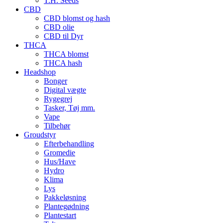
T.H. Seeds
CBD
CBD blomst og hash
CBD olie
CBD til Dyr
THCA
THCA blomst
THCA hash
Headshop
Bonger
Digital vægte
Rygegrej
Tasker, Tøj mm.
Vape
Tilbehør
Groudstyr
Efterbehandling
Gromedie
Hus/Have
Hydro
Klima
Lys
Pakkeløsning
Plantegødning
Plantestart