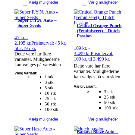
Vælg muligheder
Vælg muligheder
Super F.Y.N. Auto –
Super Seeds
Critical Orange Punch
(Feminiseret) – Dutch
Passion
45
kr.
-
2.195
kr.
Prisinterval: 45 kr.
109
kr.
-
til 2.195 kr.
3.499
kr.
Prisinterval:
Dette vare har flere
109 kr. til 3.499 kr.
varianter. Mulighederne
kan vælges på varesiden
Dette vare har flere
varianter. Mulighederne
Vælg variant:
kan vælges på varesiden
1 stk
3 stk
Vælg variant:
5 stk
3 stk
10 stk
25 stk
25 stk
50 stk
50 stk
100 stk
100 stk
Vælg muligheder
Vælg muligheder
Banana Blaze Auto –