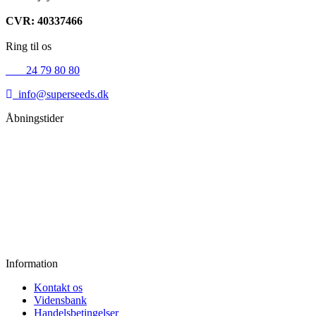
CVR: 40337466
Ring til os
+45
24 79 80 80
info@superseeds.dk
Åbningstider
Mandag:
11.00 - 18.00
Tirsdag:
11.00 - 18.00
Onsdag:
11.00 - 18.00
Torsdag:
11.00 - 18.00
Fredag:
11.00 - 16.00
Lørdag:
10.00 - 15.00
Søndag:
Lukket
Information
Kontakt os
Vidensbank
Handelsbetingelser