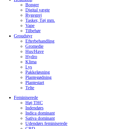
Bonger
Digital vægte
Rygegrej
Tasker, Tøj mm.
Vape
Tilbehør
Groudstyr
Efterbehandling
Gromedie
Hus/Have
Hydro
Klima
Lys
Pakkeløsning
Plantegødning
Plantestart
Telte
Feminiserede
Høj THC
Indendørs
Indica dominant
Sativa dominant
Udendørs feminiserede
CBD