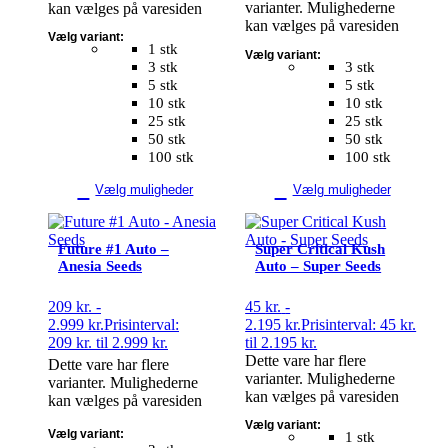
varianter. Mulighederne
kan vælges på varesiden
kan vælges på varesiden
Vælg variant:
1 stk
Vælg variant:
3 stk
3 stk
5 stk
5 stk
10 stk
10 stk
25 stk
25 stk
50 stk
50 stk
100 stk
100 stk
Vælg muligheder
Vælg muligheder
Future #1 Auto –
Super Critical Kush
Anesia Seeds
Auto – Super Seeds
209
kr.
-
45
kr.
-
2.999
kr.
Prisinterval:
2.195
kr.
Prisinterval: 45 kr.
209 kr. til 2.999 kr.
til 2.195 kr.
Dette vare har flere
Dette vare har flere
varianter. Mulighederne
varianter. Mulighederne
kan vælges på varesiden
kan vælges på varesiden
Vælg variant:
Vælg variant:
1 stk