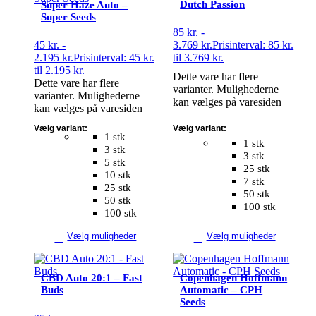
Dutch Passion
Super Haze Auto –
Super Seeds
85
kr.
-
45
kr.
-
3.769
kr.
Prisinterval: 85 kr.
2.195
kr.
Prisinterval: 45 kr.
til 3.769 kr.
til 2.195 kr.
Dette vare har flere
Dette vare har flere
varianter. Mulighederne
varianter. Mulighederne
kan vælges på varesiden
kan vælges på varesiden
Vælg variant:
Vælg variant:
1 stk
1 stk
3 stk
3 stk
5 stk
25 stk
10 stk
7 stk
25 stk
50 stk
50 stk
100 stk
100 stk
Vælg muligheder
Vælg muligheder
CBD Auto 20:1 – Fast
Copenhagen Hoffmann
Buds
Automatic – CPH
Seeds