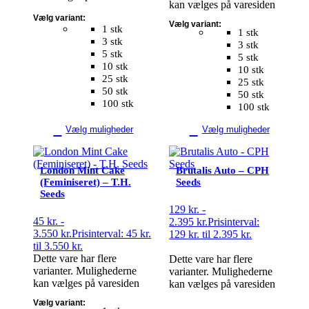
kan vælges på varesiden
Vælg variant:
Vælg variant:
1 stk
1 stk
3 stk
3 stk
5 stk
5 stk
10 stk
10 stk
25 stk
25 stk
50 stk
50 stk
100 stk
100 stk
Vælg muligheder
Vælg muligheder
London Mint Cake
Brutalis Auto – CPH
(Feminiseret) – T.H.
Seeds
Seeds
129
kr.
-
45
kr.
-
2.395
kr.
Prisinterval:
3.550
kr.
Prisinterval: 45 kr.
129 kr. til 2.395 kr.
til 3.550 kr.
Dette vare har flere
Dette vare har flere
varianter. Mulighederne
varianter. Mulighederne
kan vælges på varesiden
kan vælges på varesiden
Vælg variant: