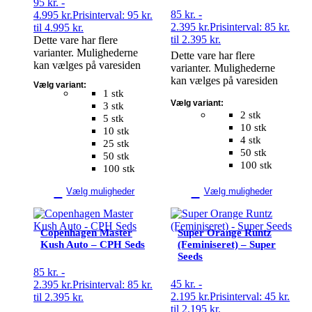
95
kr.
-
85
kr.
-
4.995
kr.
Prisinterval: 95 kr.
2.395
kr.
Prisinterval: 85 kr.
til 4.995 kr.
til 2.395 kr.
Dette vare har flere
varianter. Mulighederne
Dette vare har flere
kan vælges på varesiden
varianter. Mulighederne
kan vælges på varesiden
Vælg variant:
1 stk
Vælg variant:
3 stk
2 stk
5 stk
10 stk
10 stk
4 stk
25 stk
50 stk
50 stk
100 stk
100 stk
Vælg muligheder
Vælg muligheder
Copenhagen Master
Super Orange Runtz
Kush Auto – CPH Seds
(Feminiseret) – Super
Seeds
85
kr.
-
45
kr.
-
2.395
kr.
Prisinterval: 85 kr.
2.195
kr.
Prisinterval: 45 kr.
til 2.395 kr.
til 2.195 kr.