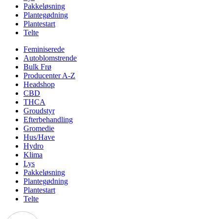
Pakkeløsning
Plantegødning
Plantestart
Telte
Feminiserede
Autoblomstrende
Bulk Frø
Producenter A-Z
Headshop
CBD
THCA
Groudstyr
Efterbehandling
Gromedie
Hus/Have
Hydro
Klima
Lys
Pakkeløsning
Plantegødning
Plantestart
Telte