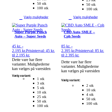
25 stk
50 stk
50 stk
100 stk
100 stk
Vælg muligheder
Vælg muligheder
Super Purple Punch
CBD Auto SMLE –
Auto – Super Seeds
Cph Seeds
45
kr.
-
85
kr.
-
2.195
kr.
Prisinterval: 45 kr.
2.395
kr.
Prisinterval: 85 kr.
til 2.195 kr.
til 2.395 kr.
Dette vare har flere
Dette vare har flere
varianter. Mulighederne
varianter. Mulighederne
kan vælges på varesiden
kan vælges på varesiden
Vælg variant:
1 stk
Vælg variant:
3 stk
2 stk
5 stk
10 stk
10 stk
4 stk
25 stk
50 stk
50 stk
100 stk
100 stk