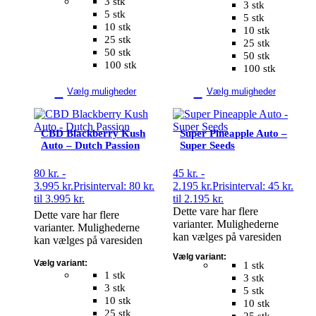
3 stk
3 stk
5 stk
5 stk
10 stk
10 stk
25 stk
25 stk
50 stk
50 stk
100 stk
100 stk
Vælg muligheder
Vælg muligheder
CBD Blackberry Kush
Super Pineapple Auto –
Auto – Dutch Passion
Super Seeds
80
kr.
-
45
kr.
-
3.995
kr.
Prisinterval: 80 kr.
2.195
kr.
Prisinterval: 45 kr.
til 3.995 kr.
til 2.195 kr.
Dette vare har flere
Dette vare har flere
varianter. Mulighederne
varianter. Mulighederne
kan vælges på varesiden
kan vælges på varesiden
Vælg variant:
Vælg variant:
1 stk
1 stk
3 stk
3 stk
5 stk
10 stk
10 stk
25 stk