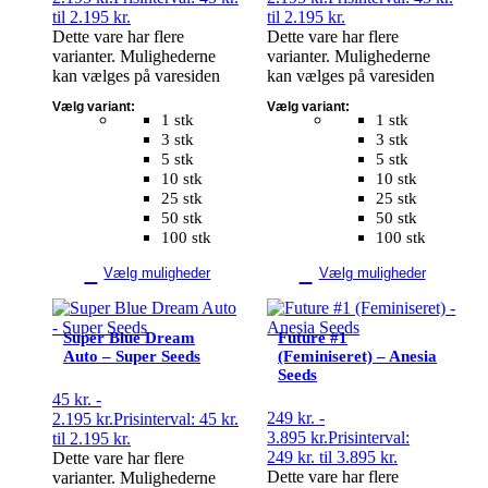
til 2.195 kr.
til 2.195 kr.
Dette vare har flere
Dette vare har flere
varianter. Mulighederne
varianter. Mulighederne
kan vælges på varesiden
kan vælges på varesiden
Vælg variant:
Vælg variant:
1 stk
1 stk
3 stk
3 stk
5 stk
5 stk
10 stk
10 stk
25 stk
25 stk
50 stk
50 stk
100 stk
100 stk
Vælg muligheder
Vælg muligheder
Super Blue Dream
Future #1
Auto – Super Seeds
(Feminiseret) – Anesia
Seeds
45
kr.
-
249
kr.
-
2.195
kr.
Prisinterval: 45 kr.
3.895
kr.
Prisinterval:
til 2.195 kr.
249 kr. til 3.895 kr.
Dette vare har flere
Dette vare har flere
varianter. Mulighederne