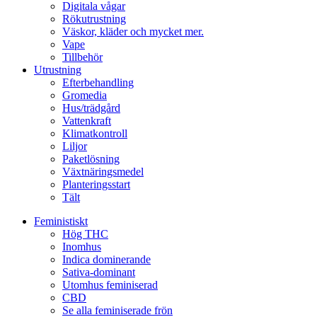
Digitala vågar
Rökutrustning
Väskor, kläder och mycket mer.
Vape
Tillbehör
Utrustning
Efterbehandling
Gromedia
Hus/trädgård
Vattenkraft
Klimatkontroll
Liljor
Paketlösning
Växtnäringsmedel
Planteringsstart
Tält
Feministiskt
Hög THC
Inomhus
Indica dominerande
Sativa-dominant
Utomhus feminiserad
CBD
Se alla feminiserade frön