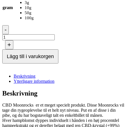
3g
gram
10g
50g
100g
MoonRock
-
Cbd
-
80%
+
mängd
Lägg till i varukorgen
Beskrivning
Ytterligare information
Beskrivning
CBD Moonrocks er et meget specielt produkt. Disse Moonrocks vil
tage din rygeoplevelse til et helt nyt niveau. Put en af ​​disse i din
pibe, og du har bogstaveligt talt en enkeltbillet til månen.
Hver hampblomst dyppes individuelt i hånden i en høj procentdel
hampeekstrakt og er derefter belagt med ren CBD-krystal (+99%)