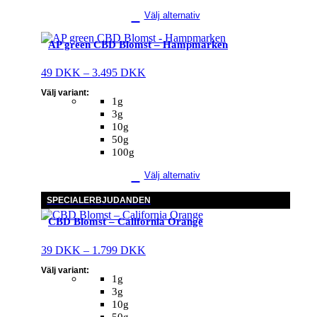
Välj alternativ
Denna
AP green CBD Blomst – Hampmarken
produkt
har
Prisintervall:
49
DKK
–
3.495
DKK
flera
49 DKK
varianter.
Välj variant:
till
Alternativen
1g
3.495 DKK
kan
3g
väljas
10g
på
50g
produktsidan
100g
Välj alternativ
Denna
SPECIALERBJUDANDEN
produkt
CBD Blomst – California Orange
har
flera
varianter.
Prisintervall:
39
DKK
–
1.799
DKK
Alternativen
39 DKK
Välj variant:
kan
till
1g
väljas
1.799 DKK
3g
på
10g
produktsidan
50g