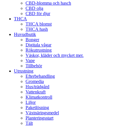
CBD-blomma och hasch
CBD olja
CBD för djur
THCA
THCA blomst
THCA hash
Huvudbutik
Bonger
Digitala vågar
Rökutrustning
Väskor, kläder och mycket mer.
Vape
Tillbehör
Utrustning
Efterbehandling
Gromedia
Hus/trädgård
Vattenkraft
Klimatkontroll
Liljor
Paketlösning
Växtnäringsmedel
Planteringsstart
Tält