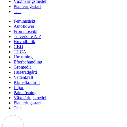
Växtnäringsmedel
Planteringsstart
Tält
Feministiskt
Autoflower
Frön i lösvikt
Tillverkare A-Z
Huvudbutik
CBD
THCA
Utrustning
Efterbehandling
Gromedia
Hus/trädgård
Vattenkraft
Klimatkontroll
Liljor
Paketlösning
Växtnäringsmedel
Planteringsstart
Tält