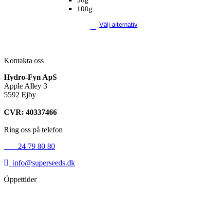
100g
Välj alternativ
Kontakta oss
Hydro-Fyn ApS
Apple Alley 3
5592 Ejby
CVR: 40337466
Ring oss på telefon
+45
24 79 80 80
info@superseeds.dk
Öppettider
Måndag:
11.00 - 18.00
Tisdag:
11.00 - 18.00