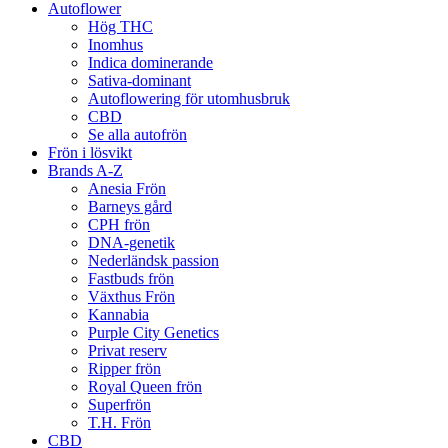
Autoflower
Hög THC
Inomhus
Indica dominerande
Sativa-dominant
Autoflowering för utomhusbruk
CBD
Se alla autofrön
Frön i lösvikt
Brands A-Z
Anesia Frön
Barneys gård
CPH frön
DNA-genetik
Nederländsk passion
Fastbuds frön
Växthus Frön
Kannabia
Purple City Genetics
Privat reserv
Ripper frön
Royal Queen frön
Superfrön
T.H. Frön
CBD