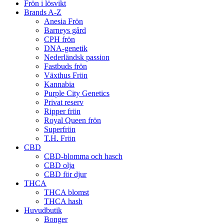
Frön i lösvikt
Brands A-Z
Anesia Frön
Barneys gård
CPH frön
DNA-genetik
Nederländsk passion
Fastbuds frön
Växthus Frön
Kannabia
Purple City Genetics
Privat reserv
Ripper frön
Royal Queen frön
Superfrön
T.H. Frön
CBD
CBD-blomma och hasch
CBD olja
CBD för djur
THCA
THCA blomst
THCA hash
Huvudbutik
Bonger