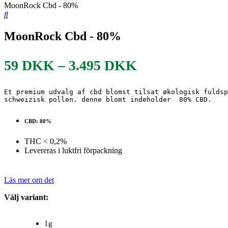
MoonRock Cbd - 80%
MoonRock Cbd - 80%
Prisintervall:
59
DKK
–
3.495
DKK
59 DKK
Et premium udvalg af cbd blomst tilsat økologisk fuldsp
till
3.495 DKK
CBD: 80%
THC < 0,2%
Levereras i luktfri förpackning
Läs mer om det
Välj variant:
1g