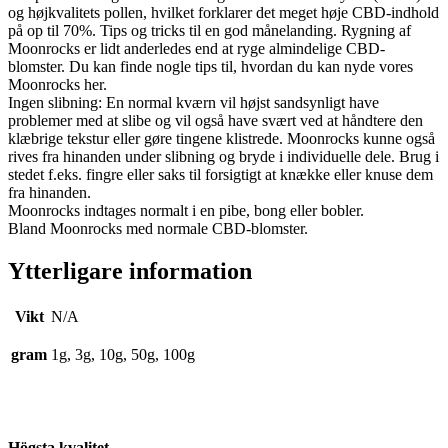
og højkvalitets pollen, hvilket forklarer det meget høje CBD-indhold
på op til 70%. Tips og tricks til en god månelanding. Rygning af
Moonrocks er lidt anderledes end at ryge almindelige CBD-
blomster. Du kan finde nogle tips til, hvordan du kan nyde vores
Moonrocks her.
Ingen slibning: En normal kværn vil højst sandsynligt have
problemer med at slibe og vil også have svært ved at håndtere den
klæbrige tekstur eller gøre tingene klistrede. Moonrocks kunne også
rives fra hinanden under slibning og bryde i individuelle dele. Brug i
stedet f.eks. fingre eller saks til forsigtigt at knække eller knuse dem
fra hinanden.
Moonrocks indtages normalt i en pibe, bong eller bobler.
Bland Moonrocks med normale CBD-blomster.
Ytterligare information
Vikt
N/A
gram
1g, 3g, 10g, 50g, 100g
Högsta kvalitet