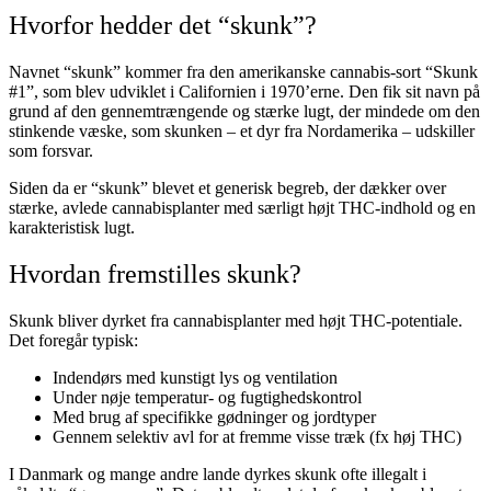
Hvorfor hedder det “skunk”?
Navnet “skunk” kommer fra den amerikanske cannabis-sort “Skunk
#1”, som blev udviklet i Californien i 1970’erne. Den fik sit navn på
grund af den gennemtrængende og stærke lugt, der mindede om den
stinkende væske, som skunken – et dyr fra Nordamerika – udskiller
som forsvar.
Siden da er “skunk” blevet et generisk begreb, der dækker over
stærke, avlede cannabisplanter med særligt højt THC-indhold og en
karakteristisk lugt.
Hvordan fremstilles skunk?
Skunk bliver dyrket fra cannabisplanter med højt THC-potentiale.
Det foregår typisk:
Indendørs med kunstigt lys og ventilation
Under nøje temperatur- og fugtighedskontrol
Med brug af specifikke gødninger og jordtyper
Gennem selektiv avl for at fremme visse træk (fx høj THC)
I Danmark og mange andre lande dyrkes skunk ofte illegalt i