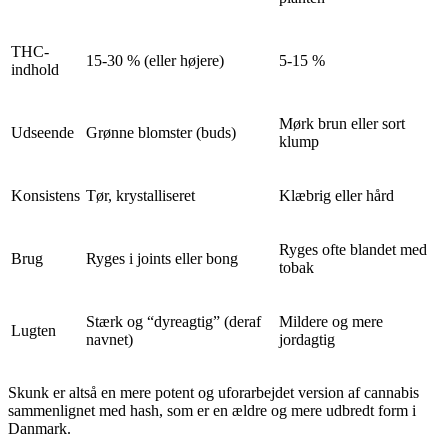
THC-
15-30 % (eller højere)
5-15 %
indhold
Mørk brun eller sort
Udseende
Grønne blomster (buds)
klump
Konsistens
Tør, krystalliseret
Klæbrig eller hård
Ryges ofte blandet med
Brug
Ryges i joints eller bong
tobak
Stærk og “dyreagtig” (deraf
Mildere og mere
Lugten
navnet)
jordagtig
Skunk er altså en mere potent og uforarbejdet version af cannabis
sammenlignet med hash, som er en ældre og mere udbredt form i
Danmark.