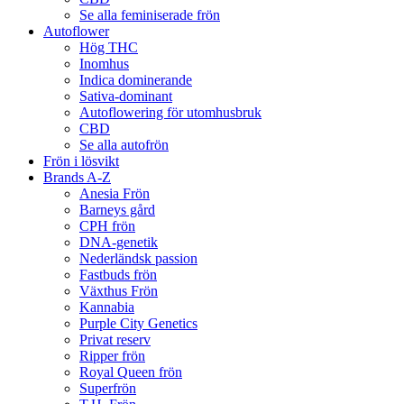
Se alla feminiserade frön
Autoflower
Hög THC
Inomhus
Indica dominerande
Sativa-dominant
Autoflowering för utomhusbruk
CBD
Se alla autofrön
Frön i lösvikt
Brands A-Z
Anesia Frön
Barneys gård
CPH frön
DNA-genetik
Nederländsk passion
Fastbuds frön
Växthus Frön
Kannabia
Purple City Genetics
Privat reserv
Ripper frön
Royal Queen frön
Superfrön