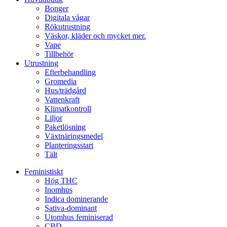
Bonger
Digitala vågar
Rökutrustning
Väskor, kläder och mycket mer.
Vape
Tillbehör
Utrustning
Efterbehandling
Gromedia
Hus/trädgård
Vattenkraft
Klimatkontroll
Liljor
Paketlösning
Växtnäringsmedel
Planteringsstart
Tält
Feministiskt
Hög THC
Inomhus
Indica dominerande
Sativa-dominant
Utomhus feminiserad
CBD