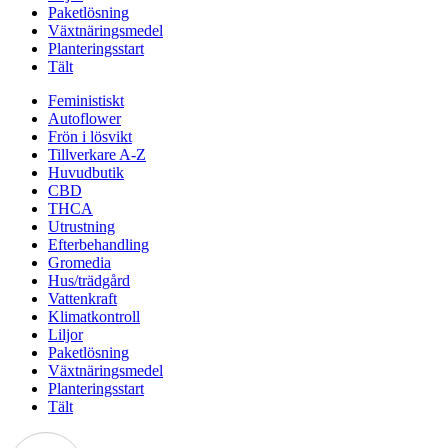
Paketlösning
Växtnäringsmedel
Planteringsstart
Tält
Feministiskt
Autoflower
Frön i lösvikt
Tillverkare A-Z
Huvudbutik
CBD
THCA
Utrustning
Efterbehandling
Gromedia
Hus/trädgård
Vattenkraft
Klimatkontroll
Liljor
Paketlösning
Växtnäringsmedel
Planteringsstart
Tält