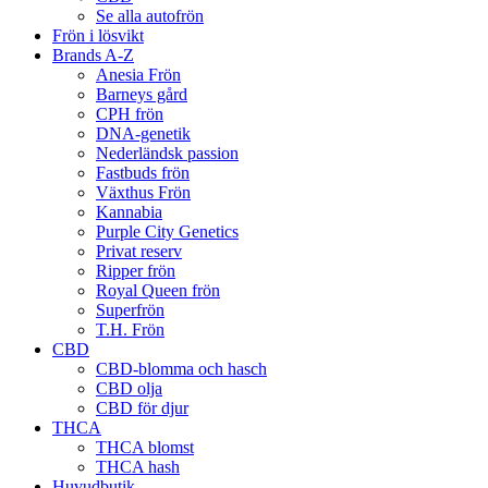
Se alla autofrön
Frön i lösvikt
Brands A-Z
Anesia Frön
Barneys gård
CPH frön
DNA-genetik
Nederländsk passion
Fastbuds frön
Växthus Frön
Kannabia
Purple City Genetics
Privat reserv
Ripper frön
Royal Queen frön
Superfrön
T.H. Frön
CBD
CBD-blomma och hasch
CBD olja
CBD för djur
THCA
THCA blomst
THCA hash
Huvudbutik