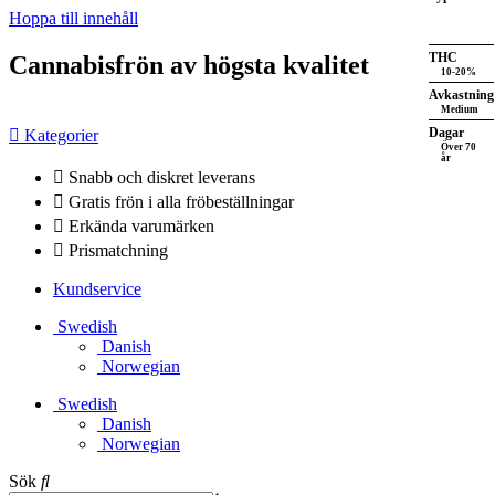
Hoppa till innehåll
THC
Cannabisfrön av högsta kvalitet
10-20%
Avkastning
Medium
Dagar
Kategorier
Över 70
år
Snabb och diskret leverans
Gratis frön i alla fröbeställningar
Erkända varumärken
Prismatchning
Kundservice
Swedish
Danish
Norwegian
Swedish
Danish
Norwegian
Sök