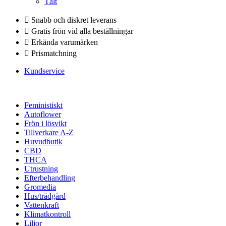
Tält
Snabb och diskret leverans
Gratis frön vid alla beställningar
Erkända varumärken
Prismatchning
Kundservice
Feministiskt
Autoflower
Frön i lösvikt
Tillverkare A-Z
Huvudbutik
CBD
THCA
Utrustning
Efterbehandling
Gromedia
Hus/trädgård
Vattenkraft
Klimatkontroll
Liljor