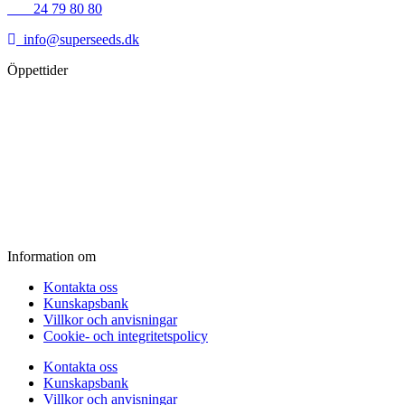
+45
24 79 80 80
info@superseeds.dk
Öppettider
Måndag:
11.00 - 18.00
Tisdag:
11.00 - 18.00
Onsdag:
11.00 - 18.00
Torsdag:
11.00 - 18.00
Fredag:
11.00 - 16.00
Lördag:
10.00 - 15.00
Söndag:
Stängt
Information om
Kontakta oss
Kunskapsbank
Villkor och anvisningar
Cookie- och integritetspolicy
Kontakta oss
Kunskapsbank
Villkor och anvisningar