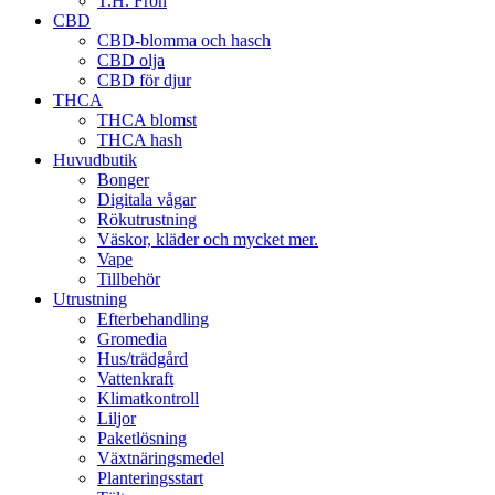
T.H. Frön
CBD
CBD-blomma och hasch
CBD olja
CBD för djur
THCA
THCA blomst
THCA hash
Huvudbutik
Bonger
Digitala vågar
Rökutrustning
Väskor, kläder och mycket mer.
Vape
Tillbehör
Utrustning
Efterbehandling
Gromedia
Hus/trädgård
Vattenkraft
Klimatkontroll
Liljor
Paketlösning
Växtnäringsmedel
Planteringsstart