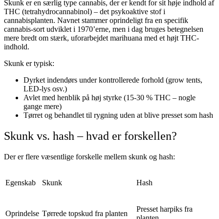
Skunk er en særlig type cannabis, der er kendt for sit høje indhold af
THC (tetrahydrocannabinol) – det psykoaktive stof i
cannabisplanten. Navnet stammer oprindeligt fra en specifik
cannabis-sort udviklet i 1970’erne, men i dag bruges betegnelsen
mere bredt om stærk, uforarbejdet marihuana med et højt THC-
indhold.
Skunk er typisk:
Dyrket indendørs under kontrollerede forhold (grow tents,
LED-lys osv.)
Avlet med henblik på høj styrke (15-30 % THC – nogle
gange mere)
Tørret og behandlet til rygning uden at blive presset som hash
Skunk vs. hash – hvad er forskellen?
Der er flere væsentlige forskelle mellem skunk og hash:
Egenskab
Skunk
Hash
Presset harpiks fra
Oprindelse
Tørrede topskud fra planten
planten