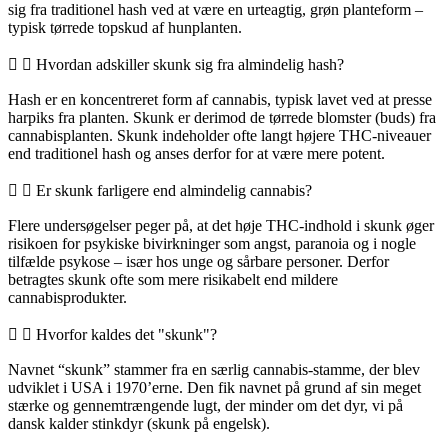
sig fra traditionel hash ved at være en urteagtig, grøn planteform –
typisk tørrede topskud af hunplanten.
Hvordan adskiller skunk sig fra almindelig hash?
Hash er en koncentreret form af cannabis, typisk lavet ved at presse
harpiks fra planten. Skunk er derimod de tørrede blomster (buds) fra
cannabisplanten. Skunk indeholder ofte langt højere THC-niveauer
end traditionel hash og anses derfor for at være mere potent.
Er skunk farligere end almindelig cannabis?
Flere undersøgelser peger på, at det høje THC-indhold i skunk øger
risikoen for psykiske bivirkninger som angst, paranoia og i nogle
tilfælde psykose – især hos unge og sårbare personer. Derfor
betragtes skunk ofte som mere risikabelt end mildere
cannabisprodukter.
Hvorfor kaldes det "skunk"?
Navnet “skunk” stammer fra en særlig cannabis-stamme, der blev
udviklet i USA i 1970’erne. Den fik navnet på grund af sin meget
stærke og gennemtrængende lugt, der minder om det dyr, vi på
dansk kalder stinkdyr (skunk på engelsk).