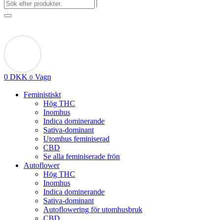
0
DKK
Vagn
0
Feministiskt
Hög THC
Inomhus
Indica dominerande
Sativa-dominant
Utomhus feminiserad
CBD
Se alla feminiserade frön
Autoflower
Hög THC
Inomhus
Indica dominerande
Sativa-dominant
Autoflowering för utomhusbruk
CBD