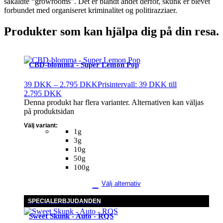
såkaldte “growrooms”. Det er blandt andet derfor, skunk er blevet
forbundet med organiseret kriminalitet og politirazziaer.
Produkter som kan hjälpa dig på din resa.
CBD-blomma - Super Lemon Pop
39
DKK
–
2.795
DKK
Prisintervall: 39 DKK till
2.795 DKK
Denna produkt har flera varianter. Alternativen kan väljas
på produktsidan
Välj variant:
1g
3g
10g
50g
100g
Välj alternativ
SPECIALERBJUDANDEN
Sweet Skunk - Auto - RQS