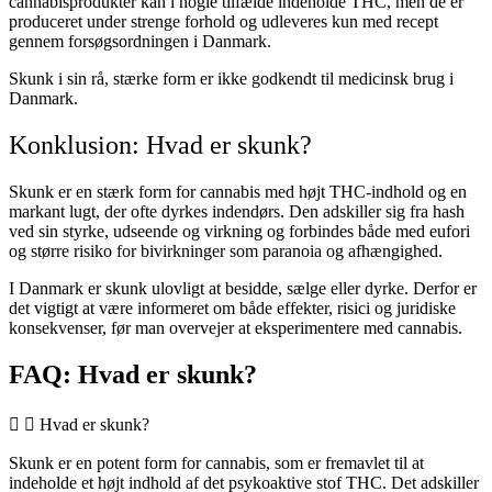
cannabisprodukter kan i nogle tilfælde indeholde THC, men de er
produceret under strenge forhold og udleveres kun med recept
gennem forsøgsordningen i Danmark.
Skunk i sin rå, stærke form er ikke godkendt til medicinsk brug i
Danmark.
Konklusion: Hvad er skunk?
Skunk er en stærk form for cannabis med højt THC-indhold og en
markant lugt, der ofte dyrkes indendørs. Den adskiller sig fra hash
ved sin styrke, udseende og virkning og forbindes både med eufori
og større risiko for bivirkninger som paranoia og afhængighed.
I Danmark er skunk ulovligt at besidde, sælge eller dyrke. Derfor er
det vigtigt at være informeret om både effekter, risici og juridiske
konsekvenser, før man overvejer at eksperimentere med cannabis.
FAQ: Hvad er skunk?
Hvad er skunk?
Skunk er en potent form for cannabis, som er fremavlet til at
indeholde et højt indhold af det psykoaktive stof THC. Det adskiller