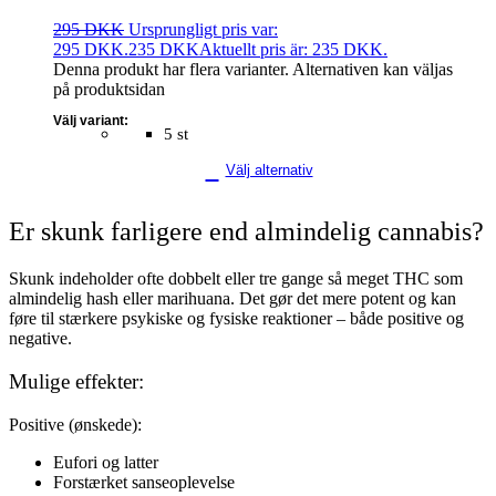
295
DKK
Ursprungligt pris var:
295 DKK.
235
DKK
Aktuellt pris är: 235 DKK.
Denna produkt har flera varianter. Alternativen kan väljas
på produktsidan
Välj variant:
5 st
Välj alternativ
Er skunk farligere end almindelig cannabis?
Skunk indeholder ofte dobbelt eller tre gange så meget THC som
almindelig hash eller marihuana. Det gør det mere potent og kan
føre til stærkere psykiske og fysiske reaktioner – både positive og
negative.
Mulige effekter:
Positive (ønskede):
Eufori og latter
Forstærket sanseoplevelse