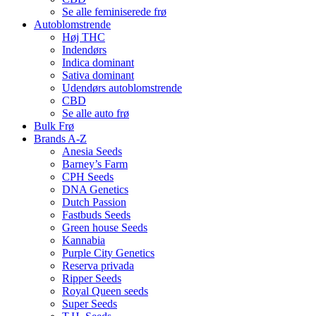
Se alle feminiserede frø
Autoblomstrende
Høj THC
Indendørs
Indica dominant
Sativa dominant
Udendørs autoblomstrende
CBD
Se alle auto frø
Bulk Frø
Brands A-Z
Anesia Seeds
Barney’s Farm
CPH Seeds
DNA Genetics
Dutch Passion
Fastbuds Seeds
Green house Seeds
Kannabia
Purple City Genetics
Reserva privada
Ripper Seeds
Royal Queen seeds
Super Seeds