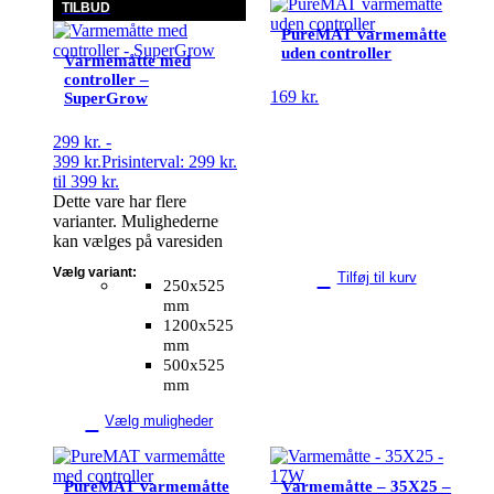
TILBUD
PureMAT varmemåtte
uden controller
Varmemåtte med
controller –
169
kr.
SuperGrow
299
kr.
-
399
kr.
Prisinterval: 299 kr.
til 399 kr.
Dette vare har flere
varianter. Mulighederne
kan vælges på varesiden
Vælg variant:
Tilføj til kurv
250x525
mm
1200x525
mm
500x525
mm
Vælg muligheder
PureMAT varmemåtte
Varmemåtte – 35X25 –