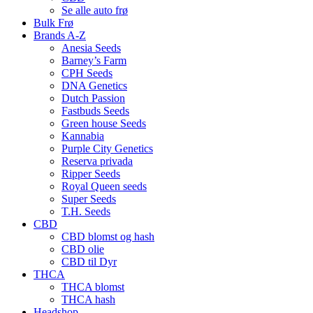
Se alle auto frø
Bulk Frø
Brands A-Z
Anesia Seeds
Barney’s Farm
CPH Seeds
DNA Genetics
Dutch Passion
Fastbuds Seeds
Green house Seeds
Kannabia
Purple City Genetics
Reserva privada
Ripper Seeds
Royal Queen seeds
Super Seeds
T.H. Seeds
CBD
CBD blomst og hash
CBD olie
CBD til Dyr
THCA
THCA blomst
THCA hash
Headshop