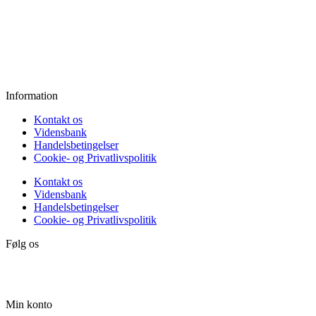
Onsdag:
11.00 - 18.00
Torsdag:
11.00 - 18.00
Fredag:
11.00 - 16.00
Lørdag:
10.00 - 15.00
Søndag:
Lukket
Information
Kontakt os
Vidensbank
Handelsbetingelser
Cookie- og Privatlivspolitik
Kontakt os
Vidensbank
Handelsbetingelser
Cookie- og Privatlivspolitik
Følg os
Min konto