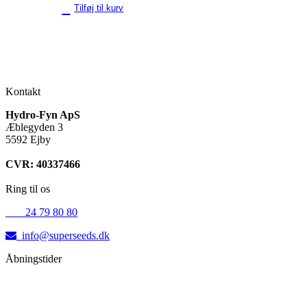
Tilføj til kurv
Kontakt
Hydro-Fyn ApS
Æblegyden 3
5592 Ejby
CVR: 40337466
Ring til os
+45
24 79 80 80
info@superseeds.dk
Åbningstider
Mandag:
11.00 - 18.00
Tirsdag:
11.00 - 18.00