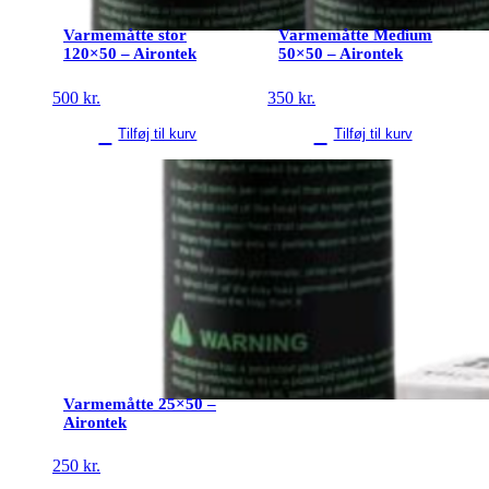
Varmemåtte stor
Varmemåtte Medium
120×50 – Airontek
50×50 – Airontek
500
kr.
350
kr.
Tilføj til kurv
Tilføj til kurv
Varmemåtte 25×50 –
Airontek
250
kr.