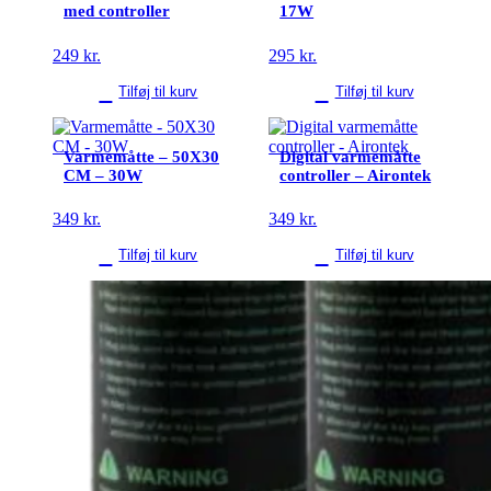
med controller
17W
249
kr.
295
kr.
Tilføj til kurv
Tilføj til kurv
Varmemåtte – 50X30
Digital varmemåtte
CM – 30W
controller – Airontek
349
kr.
349
kr.
Tilføj til kurv
Tilføj til kurv