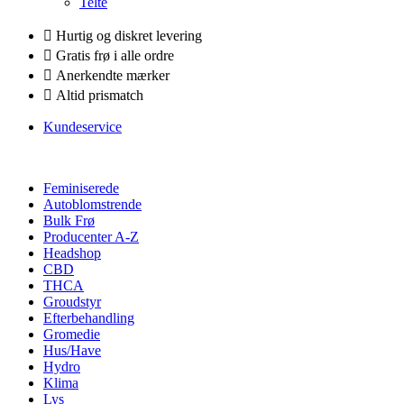
Telte
Hurtig og diskret levering
Gratis frø i alle ordre
Anerkendte mærker
Altid prismatch
Kundeservice
Feminiserede
Autoblomstrende
Bulk Frø
Producenter A-Z
Headshop
CBD
THCA
Groudstyr
Efterbehandling
Gromedie
Hus/Have
Hydro
Klima
Lys