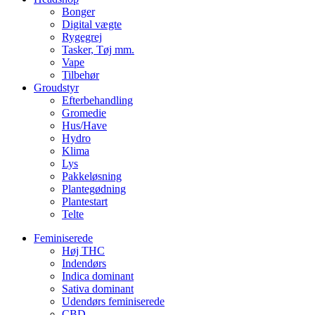
Bonger
Digital vægte
Rygegrej
Tasker, Tøj mm.
Vape
Tilbehør
Groudstyr
Efterbehandling
Gromedie
Hus/Have
Hydro
Klima
Lys
Pakkeløsning
Plantegødning
Plantestart
Telte
Feminiserede
Høj THC
Indendørs
Indica dominant
Sativa dominant
Udendørs feminiserede
CBD