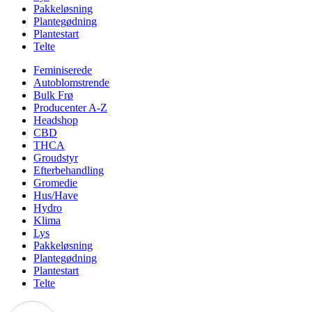
Pakkeløsning
Plantegødning
Plantestart
Telte
Feminiserede
Autoblomstrende
Bulk Frø
Producenter A-Z
Headshop
CBD
THCA
Groudstyr
Efterbehandling
Gromedie
Hus/Have
Hydro
Klima
Lys
Pakkeløsning
Plantegødning
Plantestart
Telte