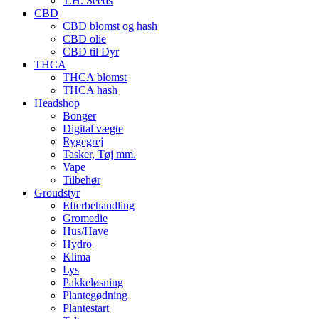
T.H. Seeds
CBD
CBD blomst og hash
CBD olie
CBD til Dyr
THCA
THCA blomst
THCA hash
Headshop
Bonger
Digital vægte
Rygegrej
Tasker, Tøj mm.
Vape
Tilbehør
Groudstyr
Efterbehandling
Gromedie
Hus/Have
Hydro
Klima
Lys
Pakkeløsning
Plantegødning
Plantestart