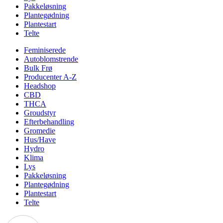
Pakkeløsning
Plantegødning
Plantestart
Telte
Feminiserede
Autoblomstrende
Bulk Frø
Producenter A-Z
Headshop
CBD
THCA
Groudstyr
Efterbehandling
Gromedie
Hus/Have
Hydro
Klima
Lys
Pakkeløsning
Plantegødning
Plantestart
Telte