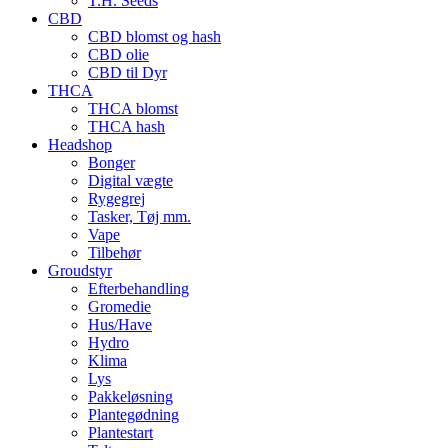
T.H. Seeds
CBD
CBD blomst og hash
CBD olie
CBD til Dyr
THCA
THCA blomst
THCA hash
Headshop
Bonger
Digital vægte
Rygegrej
Tasker, Tøj mm.
Vape
Tilbehør
Groudstyr
Efterbehandling
Gromedie
Hus/Have
Hydro
Klima
Lys
Pakkeløsning
Plantegødning
Plantestart