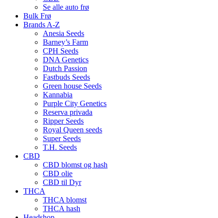
Se alle auto frø
Bulk Frø
Brands A-Z
Anesia Seeds
Barney’s Farm
CPH Seeds
DNA Genetics
Dutch Passion
Fastbuds Seeds
Green house Seeds
Kannabia
Purple City Genetics
Reserva privada
Ripper Seeds
Royal Queen seeds
Super Seeds
T.H. Seeds
CBD
CBD blomst og hash
CBD olie
CBD til Dyr
THCA
THCA blomst
THCA hash
Headshop