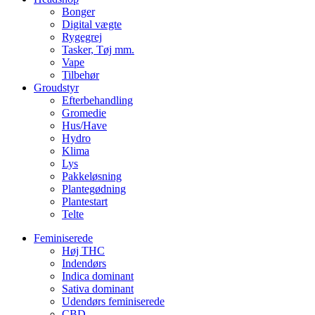
Bonger
Digital vægte
Rygegrej
Tasker, Tøj mm.
Vape
Tilbehør
Groudstyr
Efterbehandling
Gromedie
Hus/Have
Hydro
Klima
Lys
Pakkeløsning
Plantegødning
Plantestart
Telte
Feminiserede
Høj THC
Indendørs
Indica dominant
Sativa dominant
Udendørs feminiserede
CBD