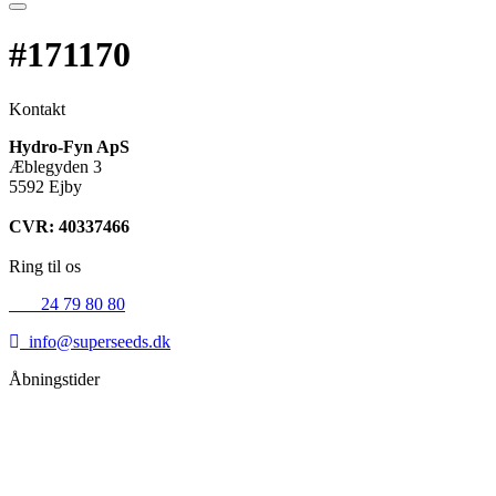
#171170
Kontakt
Hydro-Fyn ApS
Æblegyden 3
5592 Ejby
CVR: 40337466
Ring til os
+45
24 79 80 80
info@superseeds.dk
Åbningstider
Mandag:
11.00 - 18.00
Tirsdag:
11.00 - 18.00
Onsdag:
11.00 - 18.00
Torsdag:
11.00 - 18.00