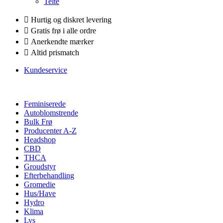
Telte
Hurtig og diskret levering
Gratis frø i alle ordre
Anerkendte mærker
Altid prismatch
Kundeservice
Feminiserede
Autoblomstrende
Bulk Frø
Producenter A-Z
Headshop
CBD
THCA
Groudstyr
Efterbehandling
Gromedie
Hus/Have
Hydro
Klima
Lys