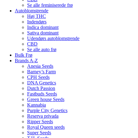
Se alle feminiserede frø
Autoblomstrende
Høj THC
Indendørs
Indica dominant
Sativa dominant
Udendørs autoblomstrende
CBD
Se alle auto frø
Bulk Frø
Brands A-Z
Anesia Seeds
Barney’s Farm
CPH Seeds
DNA Genetics
Dutch Passion
Fastbuds Seeds
Green house Seeds
Kannabia
Purple City Genetics
Reserva privada
Ripper Seeds
Royal Queen seeds
Super Seeds