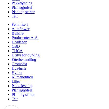
Pakkeløsning
Plantegjødsel
Planting starter
Telt
Feminisert
Autoflower
Bulkfrø
Produsenter A-Å
Headshop
CBD
THCA
Utstyr for dyrking
Etterbehandling
Gromedia
Hus/hage
Hydro
Klimakontroll
Liljer
Pakkeløsning
Plantegjødsel
Planting starter
Telt