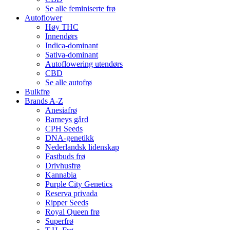
Se alle feminiserte frø
Autoflower
Høy THC
Innendørs
Indica-dominant
Sativa-dominant
Autoflowering utendørs
CBD
Se alle autofrø
Bulkfrø
Brands A-Z
Anesiafrø
Barneys gård
CPH Seeds
DNA-genetikk
Nederlandsk lidenskap
Fastbuds frø
Drivhusfrø
Kannabia
Purple City Genetics
Reserva privada
Ripper Seeds
Royal Queen frø
Superfrø