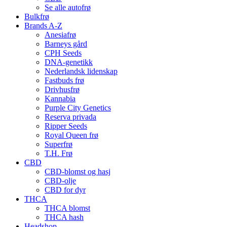
Se alle autofrø
Bulkfrø
Brands A-Z
Anesiafrø
Barneys gård
CPH Seeds
DNA-genetikk
Nederlandsk lidenskap
Fastbuds frø
Drivhusfrø
Kannabia
Purple City Genetics
Reserva privada
Ripper Seeds
Royal Queen frø
Superfrø
T.H. Frø
CBD
CBD-blomst og hasj
CBD-olje
CBD for dyr
THCA
THCA blomst
THCA hash
Headshop