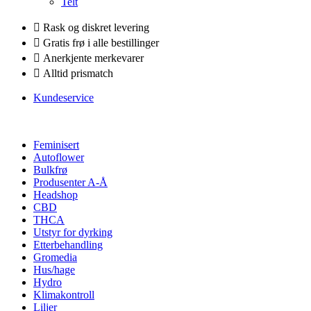
Telt
Rask og diskret levering
Gratis frø i alle bestillinger
Anerkjente merkevarer
Alltid prismatch
Kundeservice
Feminisert
Autoflower
Bulkfrø
Produsenter A-Å
Headshop
CBD
THCA
Utstyr for dyrking
Etterbehandling
Gromedia
Hus/hage
Hydro
Klimakontroll
Liljer