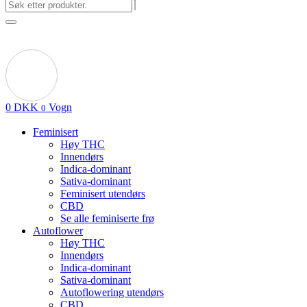
0
DKK
Vogn
0
Feminisert
Høy THC
Innendørs
Indica-dominant
Sativa-dominant
Feminisert utendørs
CBD
Se alle feminiserte frø
Autoflower
Høy THC
Innendørs
Indica-dominant
Sativa-dominant
Autoflowering utendørs
CBD