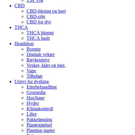
T.H. Frø
CBD
CBD-blomst og hasj
CBD-olje
CBD for dyr
THCA
THCA blomst
THCA hash
Headshop
Bonger
Digitale vekter
Røykeutstyr
Vesker, klær og mer.
Vape
Tilbehør
Utstyr for dyrking
Etterbehandling
Gromedia
Hus/hage
Hydro
Klimakontroll
Liljer
Pakkeløsning
Plantegjødsel
Planting starter