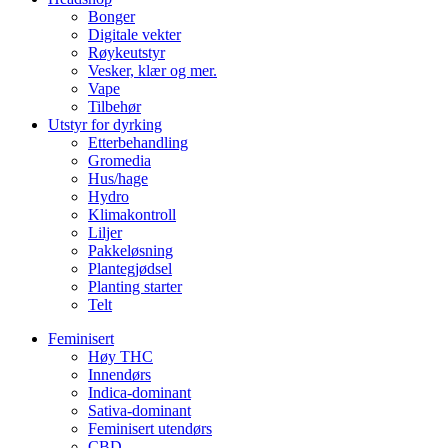
Bonger
Digitale vekter
Røykeutstyr
Vesker, klær og mer.
Vape
Tilbehør
Utstyr for dyrking
Etterbehandling
Gromedia
Hus/hage
Hydro
Klimakontroll
Liljer
Pakkeløsning
Plantegjødsel
Planting starter
Telt
Feminisert
Høy THC
Innendørs
Indica-dominant
Sativa-dominant
Feminisert utendørs
CBD