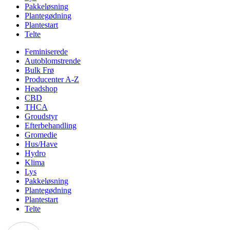
Pakkeløsning
Plantegødning
Plantestart
Telte
Feminiserede
Autoblomstrende
Bulk Frø
Producenter A-Z
Headshop
CBD
THCA
Groudstyr
Efterbehandling
Gromedie
Hus/Have
Hydro
Klima
Lys
Pakkeløsning
Plantegødning
Plantestart
Telte