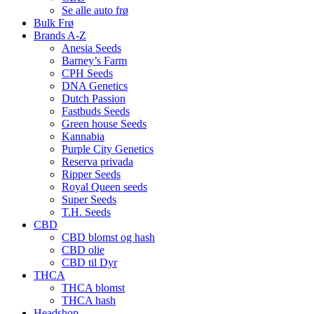
Se alle auto frø
Bulk Frø
Brands A-Z
Anesia Seeds
Barney’s Farm
CPH Seeds
DNA Genetics
Dutch Passion
Fastbuds Seeds
Green house Seeds
Kannabia
Purple City Genetics
Reserva privada
Ripper Seeds
Royal Queen seeds
Super Seeds
T.H. Seeds
CBD
CBD blomst og hash
CBD olie
CBD til Dyr
THCA
THCA blomst
THCA hash
Headshop