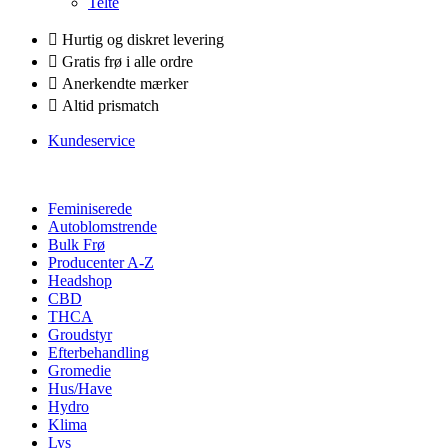
Telte
Hurtig og diskret levering
Gratis frø i alle ordre
Anerkendte mærker
Altid prismatch
Kundeservice
Feminiserede
Autoblomstrende
Bulk Frø
Producenter A-Z
Headshop
CBD
THCA
Groudstyr
Efterbehandling
Gromedie
Hus/Have
Hydro
Klima
Lys