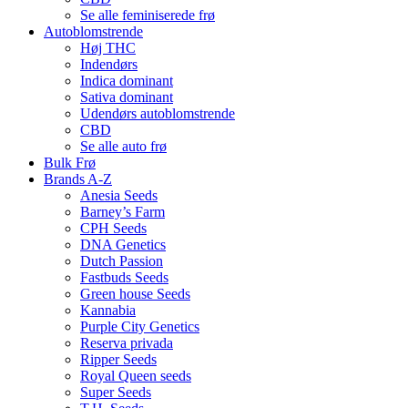
Se alle feminiserede frø
Autoblomstrende
Høj THC
Indendørs
Indica dominant
Sativa dominant
Udendørs autoblomstrende
CBD
Se alle auto frø
Bulk Frø
Brands A-Z
Anesia Seeds
Barney’s Farm
CPH Seeds
DNA Genetics
Dutch Passion
Fastbuds Seeds
Green house Seeds
Kannabia
Purple City Genetics
Reserva privada
Ripper Seeds
Royal Queen seeds
Super Seeds