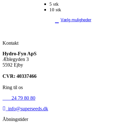
5 stk
10 stk
Vælg muligheder
Kontakt
Hydro-Fyn ApS
Æblegyden 3
5592 Ejby
CVR: 40337466
Ring til os
+45
24 79 80 80
info@superseeds.dk
Åbningstider
Mandag:
11.00 - 18.00
Tirsdag:
11.00 - 18.00