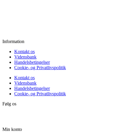
Onsdag:
11.00 - 18.00
Torsdag:
11.00 - 18.00
Fredag:
11.00 - 16.00
Lørdag:
10.00 - 15.00
Søndag:
Lukket
Information
Kontakt os
Vidensbank
Handelsbetingelser
Cookie- og Privatlivspolitik
Kontakt os
Vidensbank
Handelsbetingelser
Cookie- og Privatlivspolitik
Følg os
Min konto