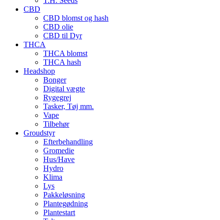
T.H. Seeds
CBD
CBD blomst og hash
CBD olie
CBD til Dyr
THCA
THCA blomst
THCA hash
Headshop
Bonger
Digital vægte
Rygegrej
Tasker, Tøj mm.
Vape
Tilbehør
Groudstyr
Efterbehandling
Gromedie
Hus/Have
Hydro
Klima
Lys
Pakkeløsning
Plantegødning
Plantestart