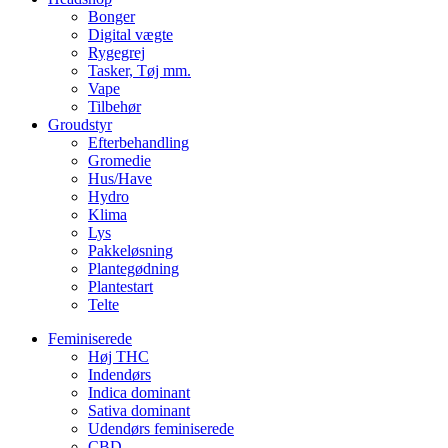
Bonger
Digital vægte
Rygegrej
Tasker, Tøj mm.
Vape
Tilbehør
Groudstyr
Efterbehandling
Gromedie
Hus/Have
Hydro
Klima
Lys
Pakkeløsning
Plantegødning
Plantestart
Telte
Feminiserede
Høj THC
Indendørs
Indica dominant
Sativa dominant
Udendørs feminiserede
CBD