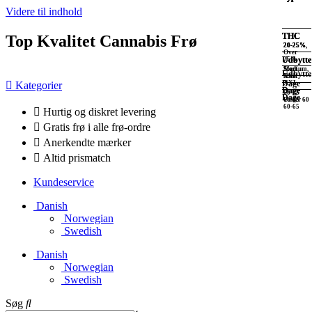
Videre til indhold
THC
THC
THC
THC
Top Kvalitet Cannabis Frø
20-25%
20-25%,
20-25%
20-25%
Over
Udbytte
Udbytte
Udbytte
25%
Stort
Stort,
Medium,
Udbytte
XXL
Stort
Dage
Kategorier
XXL
Dage
Dage
60-65
Dage
Under 60
60-65
60-65
Hurtig og diskret levering
Gratis frø i alle frø-ordre
Anerkendte mærker
Altid prismatch
Kundeservice
Danish
Norwegian
Swedish
Danish
Norwegian
Swedish
Søg