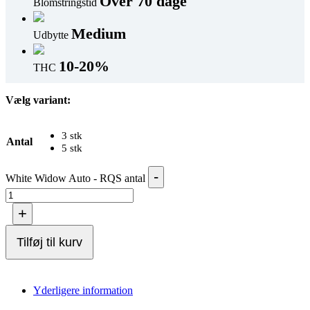
Over 70 dage
Blomstringstid
Medium
Udbytte
10-20%
THC
Vælg variant:
3 stk
Antal
5 stk
-
White Widow Auto - RQS antal
+
Tilføj til kurv
Yderligere information