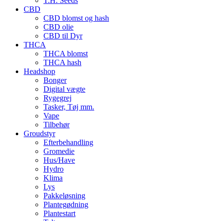
T.H. Seeds
CBD
CBD blomst og hash
CBD olie
CBD til Dyr
THCA
THCA blomst
THCA hash
Headshop
Bonger
Digital vægte
Rygegrej
Tasker, Tøj mm.
Vape
Tilbehør
Groudstyr
Efterbehandling
Gromedie
Hus/Have
Hydro
Klima
Lys
Pakkeløsning
Plantegødning
Plantestart