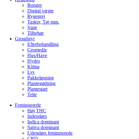
Bonger
Digital vægte
Rygegrej
Tasker, Tøj mm.
Vape
Tilbehør
Groudstyr
Efterbehandling
Gromedie
Hus/Have
Hydro
Klima
Lys
Pakkeløsning
Plantegødning
Plantestart
Telte
Feminiserede
Høj THC
Indendørs
Indica dominant
Sativa dominant
Udendørs feminiserede
CBD