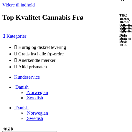
Videre til indhold
THC
THC
THC
THC
Top Kvalitet Cannabis Frø
20-25%
20-25%
20-25%,
10-20%,
Over
20-25%
Udbytte
Udbytte
25%
Udbytte
XXL
Stort
Udbytte
Stort
Dage
Dage
Kategorier
XXL
Dage
60-70
Under 60
Dage
65-70
60-65
Hurtig og diskret levering
Gratis frø i alle frø-ordre
Anerkendte mærker
Altid prismatch
Kundeservice
Danish
Norwegian
Swedish
Danish
Norwegian
Swedish
Søg