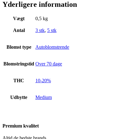
Yderligere information
Vægt
0,5 kg
Antal
3 stk
,
5 stk
Blomst type
Autoblomstrende
Blomstringstid
Over 70 dage
THC
10-20%
Udbytte
Medium
Premium kvalitet
Altid de bedste brands