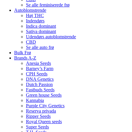
Se alle feminiserede frø
Autoblomstrende
Høj THC
Indendørs
Indica dominant
Sativa dominant
Udendørs autoblomstrende
CBD
Se alle auto frø
Bulk Frø
Brands A-Z
Anesia Seeds
Barney’s Farm
CPH Seeds
DNA Genetics
Dutch Passion
Fastbuds Seeds
Green house Seeds
Kannabia
Purple City Genetics
Reserva privada
Ripper Seeds
Royal Queen seeds
Super Seeds