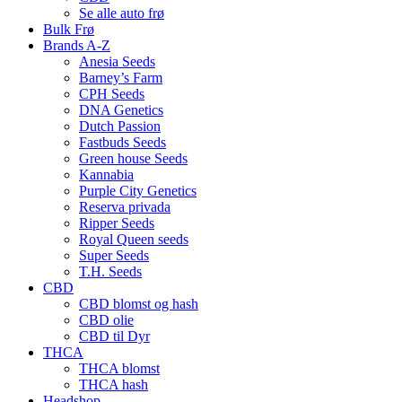
Se alle auto frø
Bulk Frø
Brands A-Z
Anesia Seeds
Barney’s Farm
CPH Seeds
DNA Genetics
Dutch Passion
Fastbuds Seeds
Green house Seeds
Kannabia
Purple City Genetics
Reserva privada
Ripper Seeds
Royal Queen seeds
Super Seeds
T.H. Seeds
CBD
CBD blomst og hash
CBD olie
CBD til Dyr
THCA
THCA blomst
THCA hash
Headshop