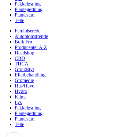
Pakkeløsning
Plantegødning
Plantestart
Telte
Feminiserede
Autoblomstrende
Bulk Frø
Producenter A-Z
Headshop
CBD
THCA
Groudstyr
Efterbehandling
Gromedie
Hus/Have
Hydro
Klima
Lys
Pakkeløsning
Plantegødning
Plantestart
Telte