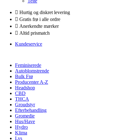
Telte
Hurtig og diskret levering
Gratis frø i alle ordre
Anerkendte mærker
Altid prismatch
Kundeservice
Feminiserede
Autoblomstrende
Bulk Frø
Producenter A-Z
Headshop
CBD
THCA
Groudstyr
Efterbehandling
Gromedie
Hus/Have
Hydro
Klima
Lys