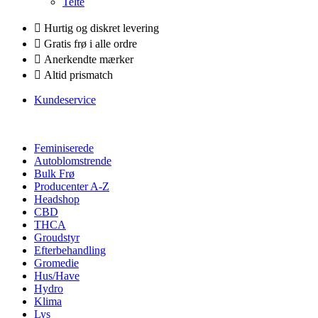
Telte
Hurtig og diskret levering
Gratis frø i alle ordre
Anerkendte mærker
Altid prismatch
Kundeservice
Feminiserede
Autoblomstrende
Bulk Frø
Producenter A-Z
Headshop
CBD
THCA
Groudstyr
Efterbehandling
Gromedie
Hus/Have
Hydro
Klima
Lys