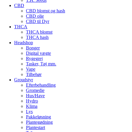
T.H. Seeds
CBD
CBD blomst og hash
CBD olie
CBD til Dyr
THCA
THCA blomst
THCA hash
Headshop
Bonger
Digital vægte
Rygegrej
Tasker, Tøj mm.
Vape
Tilbehør
Groudstyr
Efterbehandling
Gromedie
Hus/Have
Hydro
Klima
Lys
Pakkeløsning
Plantegødning
Plantestart