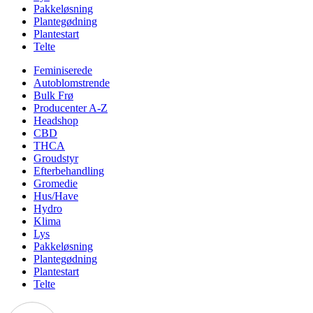
Pakkeløsning
Plantegødning
Plantestart
Telte
Feminiserede
Autoblomstrende
Bulk Frø
Producenter A-Z
Headshop
CBD
THCA
Groudstyr
Efterbehandling
Gromedie
Hus/Have
Hydro
Klima
Lys
Pakkeløsning
Plantegødning
Plantestart
Telte