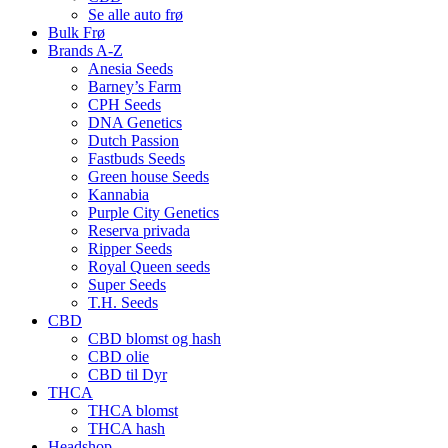
Se alle auto frø
Bulk Frø
Brands A-Z
Anesia Seeds
Barney’s Farm
CPH Seeds
DNA Genetics
Dutch Passion
Fastbuds Seeds
Green house Seeds
Kannabia
Purple City Genetics
Reserva privada
Ripper Seeds
Royal Queen seeds
Super Seeds
T.H. Seeds
CBD
CBD blomst og hash
CBD olie
CBD til Dyr
THCA
THCA blomst
THCA hash
Headshop