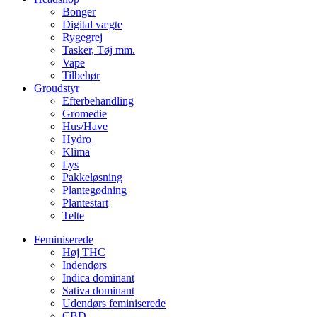
Bonger
Digital vægte
Rygegrej
Tasker, Tøj mm.
Vape
Tilbehør
Groudstyr
Efterbehandling
Gromedie
Hus/Have
Hydro
Klima
Lys
Pakkeløsning
Plantegødning
Plantestart
Telte
Feminiserede
Høj THC
Indendørs
Indica dominant
Sativa dominant
Udendørs feminiserede
CBD