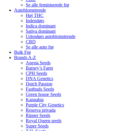
Se alle feminiserede frø
Autoblomstrende
Høj THC
Indendørs
Indica dominant
Sativa dominant
Udendørs autoblomstrende
CBD
Se alle auto frø
Bulk Frø
Brands A-Z
Anesia Seeds
Barney’s Farm
CPH Seeds
DNA Genetics
Dutch Passion
Fastbuds Seeds
Green house Seeds
Kannabia
Purple City Genetics
Reserva privada
Ripper Seeds
Royal Queen seeds
Super Seeds