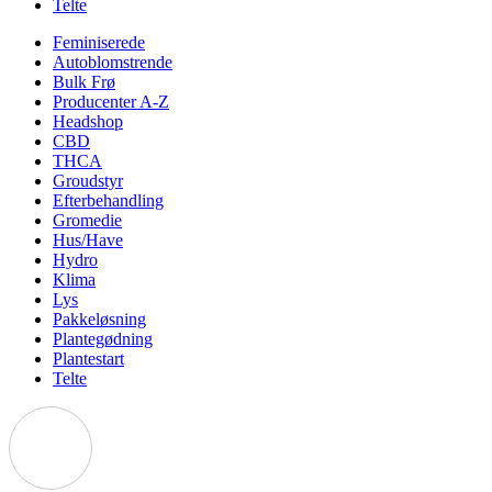
Telte
Feminiserede
Autoblomstrende
Bulk Frø
Producenter A-Z
Headshop
CBD
THCA
Groudstyr
Efterbehandling
Gromedie
Hus/Have
Hydro
Klima
Lys
Pakkeløsning
Plantegødning
Plantestart
Telte