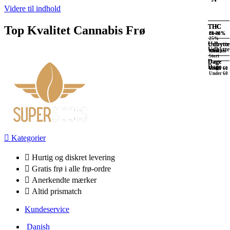
Videre til indhold
THC
THC
THC
THC
Top Kvalitet Cannabis Frø
Over
10-20%
20-25%
10-20%
25%
Udbytte
Udbytte
Udbytte
Udbytte
Medium
XXL
Stort
Stort
Dage
Dage
Dage
Dage
Under 60
Under 60
60-65
Under 60
Kategorier
Hurtig og diskret levering
Gratis frø i alle frø-ordre
Anerkendte mærker
Altid prismatch
Kundeservice
Danish