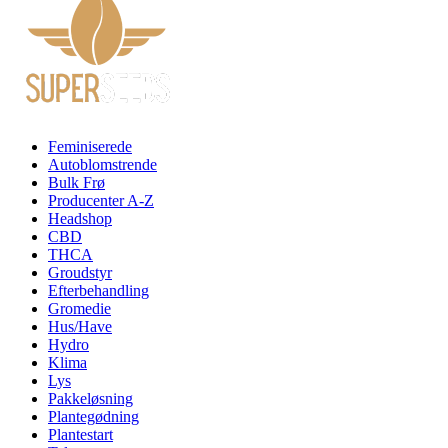
Feminiserede
Autoblomstrende
Bulk Frø
Producenter A-Z
Headshop
CBD
THCA
Groudstyr
Efterbehandling
Gromedie
Hus/Have
Hydro
Klima
Lys
Pakkeløsning
Plantegødning
Plantestart