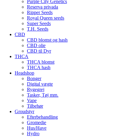
Purple City Genetics
Reserva privada
Ripper Seeds
Royal Queen seeds
Super Seeds
T.H. Seeds
CBD
CBD blomst og hash
CBD olie
CBD til Dyr
THCA
THCA blomst
THCA hash
Headshop
Bonger
Digital vægte
Rygegrej
Tasker, Tøj mm.
Vape
Tilbehør
Groudstyr
Efterbehandling
Gromedie
Hus/Have
Hydro