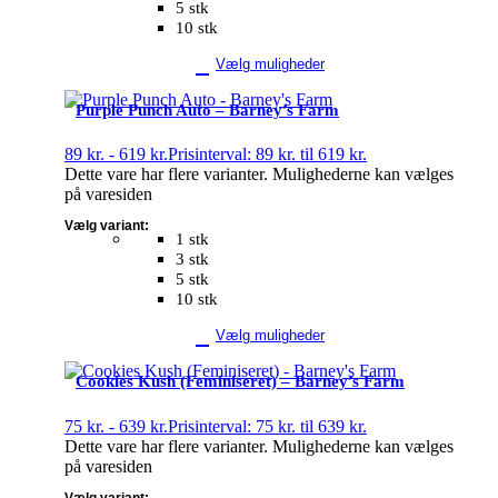
5 stk
10 stk
Vælg muligheder
Purple Punch Auto – Barney’s Farm
89
kr.
-
619
kr.
Prisinterval: 89 kr. til 619 kr.
Dette vare har flere varianter. Mulighederne kan vælges
på varesiden
Vælg variant:
1 stk
3 stk
5 stk
10 stk
Vælg muligheder
Cookies Kush (Feminiseret) – Barney’s Farm
75
kr.
-
639
kr.
Prisinterval: 75 kr. til 639 kr.
Dette vare har flere varianter. Mulighederne kan vælges
på varesiden
Vælg variant: