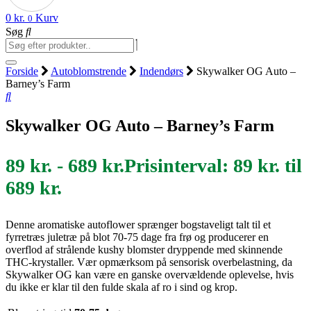
0
kr.
Kurv
0
Søg
Forside
Autoblomstrende
Indendørs
Skywalker OG Auto –
Barney’s Farm
Skywalker OG Auto – Barney’s Farm
89
kr.
-
689
kr.
Prisinterval: 89 kr. til
689 kr.
Denne aromatiske autoflower sprænger bogstaveligt talt til et
fyrretræs juletræ på blot 70-75 dage fra frø og producerer en
overflod af strålende kushy blomster dryppende med skinnende
THC-krystaller. Vær opmærksom på sensorisk overbelastning, da
Skywalker OG kan være en ganske overvældende oplevelse, hvis
du ikke er klar til den fulde skala af ro i sind og krop.