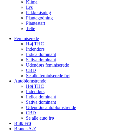
Klima
Lys
Pakkeløsning
Plantegødning
Plantestart
Telte
Feminiserede
Høj THC
Indendørs
Indica dominant
Sativa dominant
Udendørs feminiserede
CBD
Se alle feminiserede frø
Autoblomstrende
Høj THC
Indendørs
Indica dominant
Sativa dominant
Udendørs autoblomstrende
CBD
Se alle auto frø
Bulk Frø
Brands A-Z