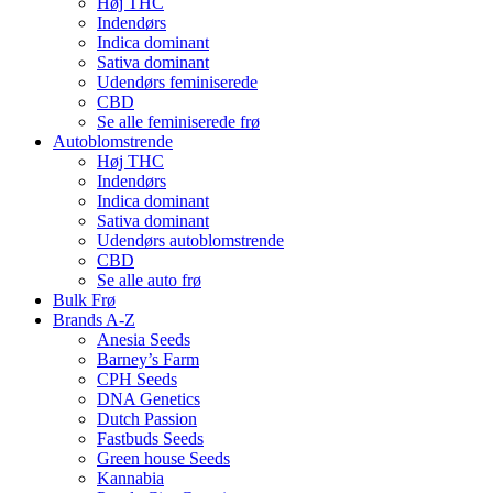
Høj THC
Indendørs
Indica dominant
Sativa dominant
Udendørs feminiserede
CBD
Se alle feminiserede frø
Autoblomstrende
Høj THC
Indendørs
Indica dominant
Sativa dominant
Udendørs autoblomstrende
CBD
Se alle auto frø
Bulk Frø
Brands A-Z
Anesia Seeds
Barney’s Farm
CPH Seeds
DNA Genetics
Dutch Passion
Fastbuds Seeds
Green house Seeds
Kannabia