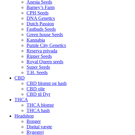
Anesia Seeds
Barney’s Farm
CPH Seeds
DNA Genetics
Dutch Passion
Fastbuds Seeds
Green house Seeds
Kannabia
Purple City Genetics
Reserva privada
Ripper Seeds
Royal Queen seeds
Super Seeds
T.H. Seeds
CBD
CBD blomst og hash
CBD olie
CBD til Dyr
THCA
THCA blomst
THCA hash
Headshop
Bonger
Digital vægte
Rygegrej