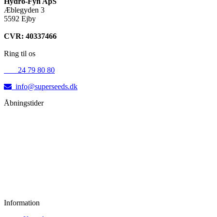
Hydro-Fyn ApS
Æblegyden 3
5592 Ejby
CVR: 40337466
Ring til os
+45
24 79 80 80
info@superseeds.dk
Åbningstider
Mandag:
11.00 - 18.00
Tirsdag:
11.00 - 18.00
Onsdag:
11.00 - 18.00
Torsdag:
11.00 - 18.00
Fredag:
11.00 - 16.00
Lørdag:
10.00 - 15.00
Søndag:
Lukket
Information