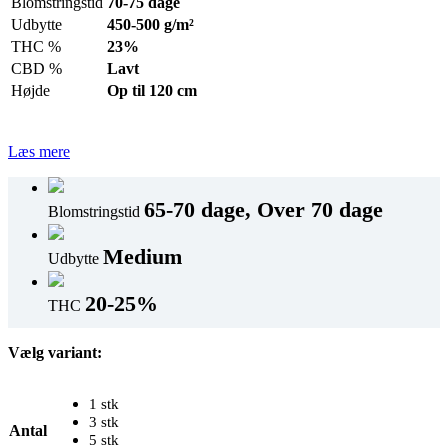
Blomstringstid
70-75 dage
Udbytte
450-500 g/m²
THC %
23%
CBD %
Lavt
Højde
Op til 120 cm
Læs mere
65-70 dage, Over 70 dage
Blomstringstid
Medium
Udbytte
20-25%
THC
Vælg variant:
1 stk
3 stk
Antal
5 stk