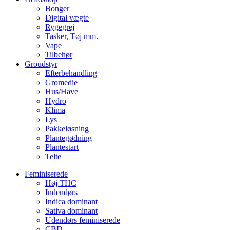
Bonger
Digital vægte
Rygegrej
Tasker, Tøj mm.
Vape
Tilbehør
Groudstyr
Efterbehandling
Gromedie
Hus/Have
Hydro
Klima
Lys
Pakkeløsning
Plantegødning
Plantestart
Telte
Feminiserede
Høj THC
Indendørs
Indica dominant
Sativa dominant
Udendørs feminiserede
CBD