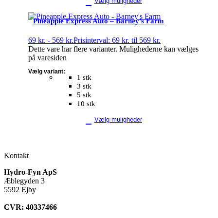
Vælg muligheder
Pineapple Express Auto – Barney’s Farm
69
kr.
-
569
kr.
Prisinterval: 69 kr. til 569 kr.
Dette vare har flere varianter. Mulighederne kan vælges
på varesiden
Vælg variant:
1 stk
3 stk
5 stk
10 stk
Vælg muligheder
Kontakt
Hydro-Fyn ApS
Æblegyden 3
5592 Ejby
CVR: 40337466