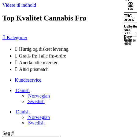
Videre til indhold
THC
THC
THC
THC
Top Kvalitet Cannabis Frø
20-25%
20-25%
20-25%
10-20%
Udbytte
Udbytte
Udbytte
Udbytte
XXL
XXL
Stort,
Stort
XXL
Dage
Dage
Dage
Kategorier
Dage
Under 60
60-70
60-65
-65
60-65
Hurtig og diskret levering
Gratis frø i alle frø-ordre
Anerkendte mærker
Altid prismatch
Kundeservice
Danish
Norwegian
Swedish
Danish
Norwegian
Swedish
Søg