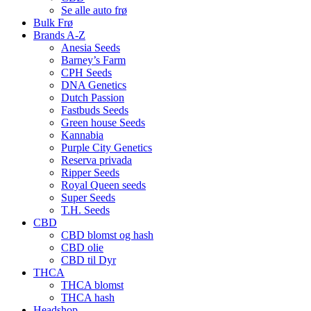
Se alle auto frø
Bulk Frø
Brands A-Z
Anesia Seeds
Barney’s Farm
CPH Seeds
DNA Genetics
Dutch Passion
Fastbuds Seeds
Green house Seeds
Kannabia
Purple City Genetics
Reserva privada
Ripper Seeds
Royal Queen seeds
Super Seeds
T.H. Seeds
CBD
CBD blomst og hash
CBD olie
CBD til Dyr
THCA
THCA blomst
THCA hash
Headshop