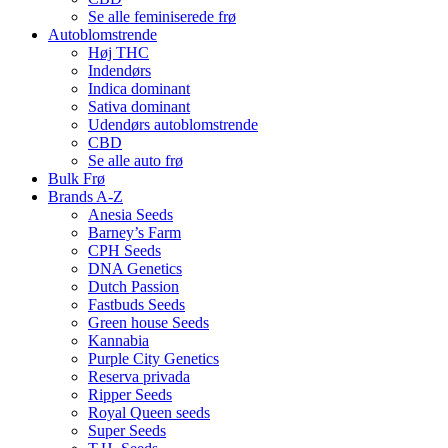
Se alle feminiserede frø
Autoblomstrende
Høj THC
Indendørs
Indica dominant
Sativa dominant
Udendørs autoblomstrende
CBD
Se alle auto frø
Bulk Frø
Brands A-Z
Anesia Seeds
Barney’s Farm
CPH Seeds
DNA Genetics
Dutch Passion
Fastbuds Seeds
Green house Seeds
Kannabia
Purple City Genetics
Reserva privada
Ripper Seeds
Royal Queen seeds
Super Seeds