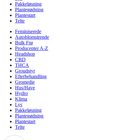
Pakkeløsning
Plantegødning
Plantestart
Telte
Feminiserede
Autoblomstrende
Bulk Frø
Producenter A-Z
Headshop
CBD
THCA
Groudstyr
Efterbehandling
Gromedie
Hus/Have
Hydro
Klima
Lys
Pakkeløsning
Plantegødning
Plantestart
Telte