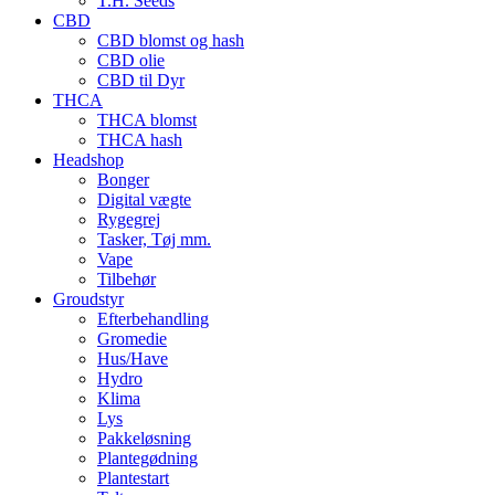
T.H. Seeds
CBD
CBD blomst og hash
CBD olie
CBD til Dyr
THCA
THCA blomst
THCA hash
Headshop
Bonger
Digital vægte
Rygegrej
Tasker, Tøj mm.
Vape
Tilbehør
Groudstyr
Efterbehandling
Gromedie
Hus/Have
Hydro
Klima
Lys
Pakkeløsning
Plantegødning
Plantestart