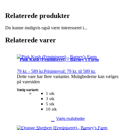
Relaterede produkter
Du kunne muligvis også være interesseret i...
Relaterede varer
Pink Kush (Feminiseret) – Barney’s Farm
79
kr.
-
589
kr.
Prisinterval: 79 kr. til 589 kr.
Dette vare har flere varianter. Mulighederne kan vælges
på varesiden
Vælg variant:
1 stk
3 stk
5 stk
10 stk
Vælg muligheder