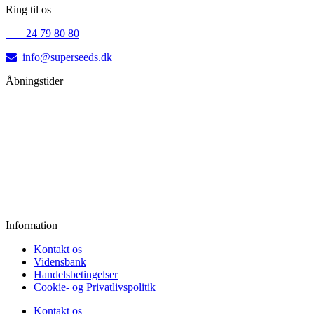
Ring til os
+45
24 79 80 80
info@superseeds.dk
Åbningstider
Mandag:
11.00 - 18.00
Tirsdag:
11.00 - 18.00
Onsdag:
11.00 - 18.00
Torsdag:
11.00 - 18.00
Fredag:
11.00 - 16.00
Lørdag:
10.00 - 15.00
Søndag:
Lukket
Information
Kontakt os
Vidensbank
Handelsbetingelser
Cookie- og Privatlivspolitik
Kontakt os