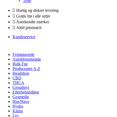
Telte
Hurtig og diskret levering
Gratis frø i alle ordre
Anerkendte mærker
Altid prismatch
Kundeservice
Feminiserede
Autoblomstrende
Bulk Frø
Producenter A-Z
Headshop
CBD
THCA
Groudstyr
Efterbehandling
Gromedie
Hus/Have
Hydro
Klima
Lys