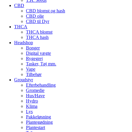
T.H. Seeds
CBD
CBD blomst og hash
CBD olie
CBD til Dyr
THCA
THCA blomst
THCA hash
Headshop
Bonger
Digital vægte
Rygegrej
Tasker, Tøj mm.
Vape
Tilbehør
Groudstyr
Efterbehandling
Gromedie
Hus/Have
Hydro
Klima
Lys
Pakkeløsning
Plantegødning
Plantestart