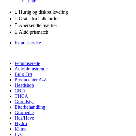
Telte
Hurtig og diskret levering
Gratis frø i alle ordre
Anerkendte mærker
Altid prismatch
Kundeservice
Feminiserede
Autoblomstrende
Bulk Frø
Producenter A-Z
Headshop
CBD
THCA
Groudstyr
Efterbehandling
Gromedie
Hus/Have
Hydro
Klima
Lys