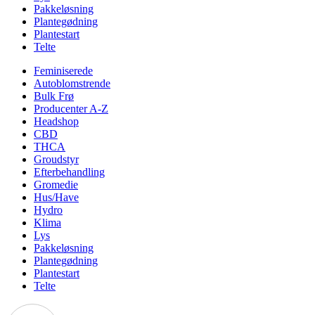
Pakkeløsning
Plantegødning
Plantestart
Telte
Feminiserede
Autoblomstrende
Bulk Frø
Producenter A-Z
Headshop
CBD
THCA
Groudstyr
Efterbehandling
Gromedie
Hus/Have
Hydro
Klima
Lys
Pakkeløsning
Plantegødning
Plantestart
Telte