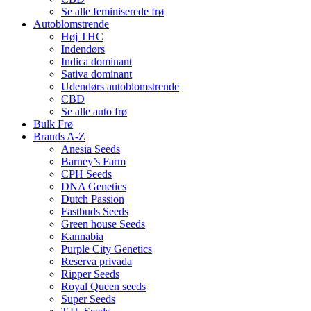
Se alle feminiserede frø
Autoblomstrende
Høj THC
Indendørs
Indica dominant
Sativa dominant
Udendørs autoblomstrende
CBD
Se alle auto frø
Bulk Frø
Brands A-Z
Anesia Seeds
Barney’s Farm
CPH Seeds
DNA Genetics
Dutch Passion
Fastbuds Seeds
Green house Seeds
Kannabia
Purple City Genetics
Reserva privada
Ripper Seeds
Royal Queen seeds
Super Seeds