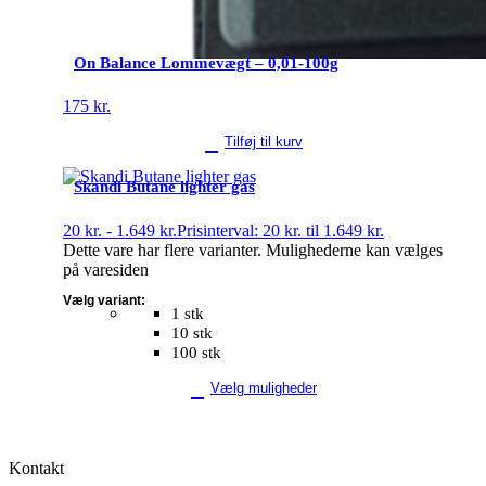
On Balance Lommevægt – 0,01-100g
175
kr.
Tilføj til kurv
Skandi Butane lighter gas
20
kr.
-
1.649
kr.
Prisinterval: 20 kr. til 1.649 kr.
Dette vare har flere varianter. Mulighederne kan vælges
på varesiden
Vælg variant:
1 stk
10 stk
100 stk
Vælg muligheder
Kontakt