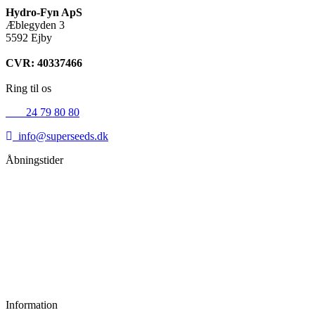
Hydro-Fyn ApS
Æblegyden 3
5592 Ejby
CVR: 40337466
Ring til os
+45
24 79 80 80
info@superseeds.dk
Åbningstider
Mandag:
11.00 - 18.00
Tirsdag:
11.00 - 18.00
Onsdag:
11.00 - 18.00
Torsdag:
11.00 - 18.00
Fredag:
11.00 - 16.00
Lørdag:
10.00 - 15.00
Søndag:
Lukket
Information