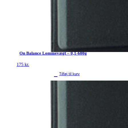
On Balance Lommevægt – 0,1-600g
175
kr.
Tilføj til kurv