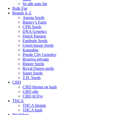
Se alle auto frø
Bulk Frø
Brands A-Z
Anesia Seeds
Barney’s Farm
CPH Seeds
DNA Genetics
Dutch Passion
Fastbuds Seeds
Green house Seeds
Kannabia
Purple City Genetics
Reserva privada
Ripper Seeds
Royal Queen seeds
Super Seeds
T.H. Seeds
CBD
CBD blomst og hash
CBD olie
CBD til Dyr
THCA
THCA blomst
THCA hash
Headshop