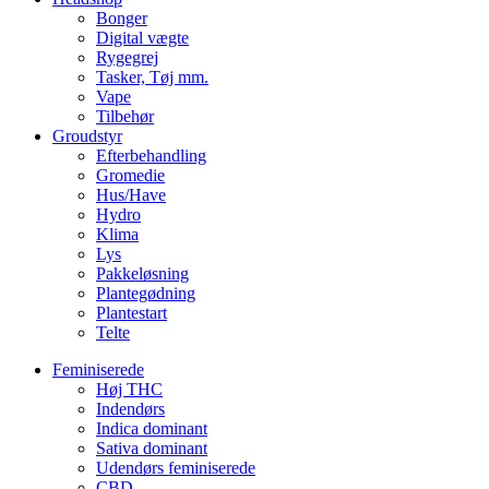
Bonger
Digital vægte
Rygegrej
Tasker, Tøj mm.
Vape
Tilbehør
Groudstyr
Efterbehandling
Gromedie
Hus/Have
Hydro
Klima
Lys
Pakkeløsning
Plantegødning
Plantestart
Telte
Feminiserede
Høj THC
Indendørs
Indica dominant
Sativa dominant
Udendørs feminiserede
CBD