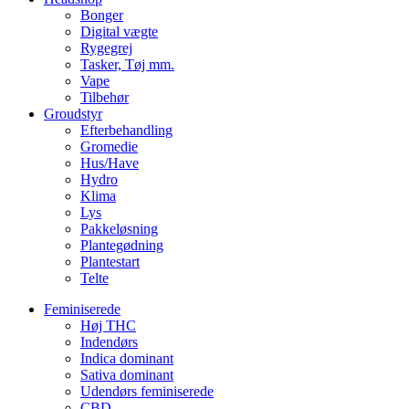
Bonger
Digital vægte
Rygegrej
Tasker, Tøj mm.
Vape
Tilbehør
Groudstyr
Efterbehandling
Gromedie
Hus/Have
Hydro
Klima
Lys
Pakkeløsning
Plantegødning
Plantestart
Telte
Feminiserede
Høj THC
Indendørs
Indica dominant
Sativa dominant
Udendørs feminiserede
CBD