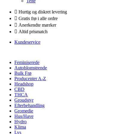
Telte
Hurtig og diskret levering
Gratis frø i alle ordre
Anerkendte mærker
Altid prismatch
Kundeservice
Feminiserede
Autoblomstrende
Bulk Frø
Producenter A-Z
Headshop
CBD
THCA
Groudstyr
Efterbehandling
Gromedie
Hus/Have
Hydro
Klima
Lys