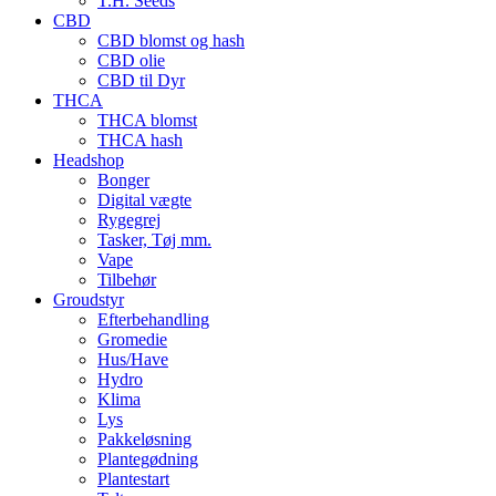
T.H. Seeds
CBD
CBD blomst og hash
CBD olie
CBD til Dyr
THCA
THCA blomst
THCA hash
Headshop
Bonger
Digital vægte
Rygegrej
Tasker, Tøj mm.
Vape
Tilbehør
Groudstyr
Efterbehandling
Gromedie
Hus/Have
Hydro
Klima
Lys
Pakkeløsning
Plantegødning
Plantestart