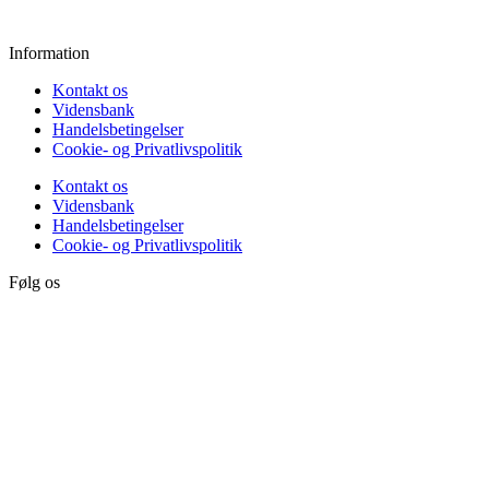
Søndag:
Lukket
Information
Kontakt os
Vidensbank
Handelsbetingelser
Cookie- og Privatlivspolitik
Kontakt os
Vidensbank
Handelsbetingelser
Cookie- og Privatlivspolitik
Følg os
Min konto
Login
Min Konto
Login