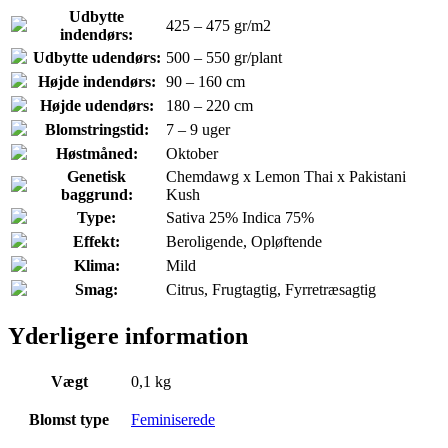
Udbytte
425 – 475 gr/m2
indendørs:
Udbytte udendørs:
500 – 550 gr/plant
Højde indendørs:
90 – 160 cm
Højde udendørs:
180 – 220 cm
Blomstringstid:
7 – 9 uger
Høstmåned:
Oktober
Genetisk
Chemdawg x Lemon Thai x Pakistani
baggrund:
Kush
Type:
Sativa 25% Indica 75%
Effekt:
Beroligende, Opløftende
Klima:
Mild
Smag:
Citrus, Frugtagtig, Fyrretræsagtig
Yderligere information
Vægt
0,1 kg
Blomst type
Feminiserede