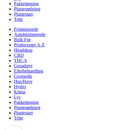
Pakkeløsning
Plantegødning
Plantestart
Telte
Feminiserede
Autoblomstrende
Bulk Frø
Producenter A-Z
Headshop
CBD
THCA
Groudstyr
Efterbehandling
Gromedie
Hus/Have
Hydro
Klima
Lys
Pakkeløsning
Plantegødning
Plantestart
Telte