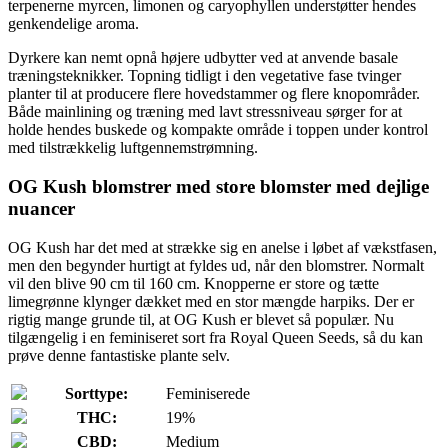
terpenerne myrcen, limonen og caryophyllen understøtter hendes
genkendelige aroma.
Dyrkere kan nemt opnå højere udbytter ved at anvende basale
træningsteknikker. Topning tidligt i den vegetative fase tvinger
planter til at producere flere hovedstammer og flere knopområder.
Både mainlining og træning med lavt stressniveau sørger for at
holde hendes buskede og kompakte område i toppen under kontrol
med tilstrækkelig luftgennemstrømning.
OG Kush blomstrer med store blomster med dejlige
nuancer
OG Kush har det med at strække sig en anelse i løbet af vækstfasen,
men den begynder hurtigt at fyldes ud, når den blomstrer. Normalt
vil den blive 90 cm til 160 cm. Knopperne er store og tætte
limegrønne klynger dækket med en stor mængde harpiks. Der er
rigtig mange grunde til, at OG Kush er blevet så populær. Nu
tilgængelig i en feminiseret sort fra Royal Queen Seeds, så du kan
prøve denne fantastiske plante selv.
Sorttype:
Feminiserede
THC:
19%
CBD:
Medium