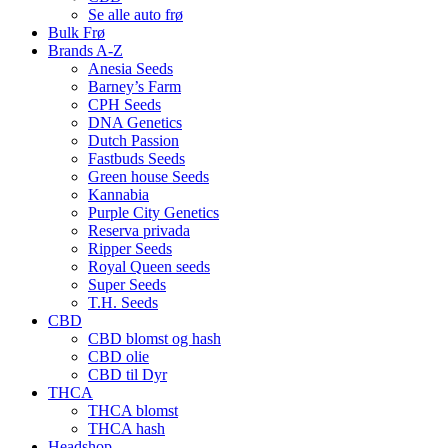
Se alle auto frø
Bulk Frø
Brands A-Z
Anesia Seeds
Barney’s Farm
CPH Seeds
DNA Genetics
Dutch Passion
Fastbuds Seeds
Green house Seeds
Kannabia
Purple City Genetics
Reserva privada
Ripper Seeds
Royal Queen seeds
Super Seeds
T.H. Seeds
CBD
CBD blomst og hash
CBD olie
CBD til Dyr
THCA
THCA blomst
THCA hash
Headshop