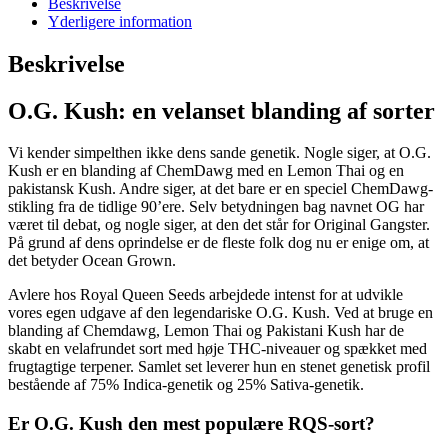
Beskrivelse
Yderligere information
Beskrivelse
O.G. Kush: en velanset blanding af sorter
Vi kender simpelthen ikke dens sande genetik. Nogle siger, at O.G.
Kush er en blanding af ChemDawg med en Lemon Thai og en
pakistansk Kush. Andre siger, at det bare er en speciel ChemDawg-
stikling fra de tidlige 90’ere. Selv betydningen bag navnet OG har
været til debat, og nogle siger, at den det står for Original Gangster.
På grund af dens oprindelse er de fleste folk dog nu er enige om, at
det betyder Ocean Grown.
Avlere hos Royal Queen Seeds arbejdede intenst for at udvikle
vores egen udgave af den legendariske O.G. Kush. Ved at bruge en
blanding af Chemdawg, Lemon Thai og Pakistani Kush har de
skabt en velafrundet sort med høje THC-niveauer og spækket med
frugtagtige terpener. Samlet set leverer hun en stenet genetisk profil
bestående af 75% Indica-genetik og 25% Sativa-genetik.
Er O.G. Kush den mest populære RQS-sort?