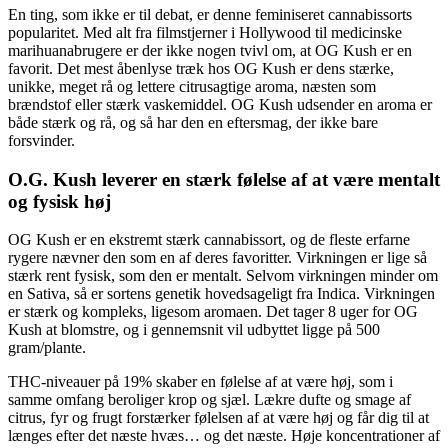
En ting, som ikke er til debat, er denne feminiseret cannabissorts
popularitet. Med alt fra filmstjerner i Hollywood til medicinske
marihuanabrugere er der ikke nogen tvivl om, at OG Kush er en
favorit. Det mest åbenlyse træk hos OG Kush er dens stærke,
unikke, meget rå og lettere citrusagtige aroma, næsten som
brændstof eller stærk vaskemiddel. OG Kush udsender en aroma er
både stærk og rå, og så har den en eftersmag, der ikke bare
forsvinder.
O.G. Kush leverer en stærk følelse af at være mentalt
og fysisk høj
OG Kush er en ekstremt stærk cannabissort, og de fleste erfarne
rygere nævner den som en af deres favoritter. Virkningen er lige så
stærk rent fysisk, som den er mentalt. Selvom virkningen minder om
en Sativa, så er sortens genetik hovedsageligt fra Indica. Virkningen
er stærk og kompleks, ligesom aromaen. Det tager 8 uger for OG
Kush at blomstre, og i gennemsnit vil udbyttet ligge på 500
gram/plante.
THC-niveauer på 19% skaber en følelse af at være høj, som i
samme omfang beroliger krop og sjæl. Lækre dufte og smage af
citrus, fyr og frugt forstærker følelsen af at være høj og får dig til at
længes efter det næste hvæs… og det næste. Høje koncentrationer af