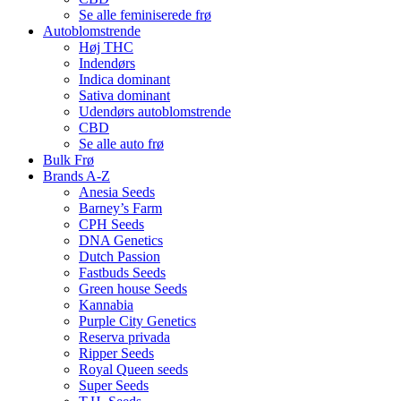
Se alle feminiserede frø
Autoblomstrende
Høj THC
Indendørs
Indica dominant
Sativa dominant
Udendørs autoblomstrende
CBD
Se alle auto frø
Bulk Frø
Brands A-Z
Anesia Seeds
Barney’s Farm
CPH Seeds
DNA Genetics
Dutch Passion
Fastbuds Seeds
Green house Seeds
Kannabia
Purple City Genetics
Reserva privada
Ripper Seeds
Royal Queen seeds
Super Seeds