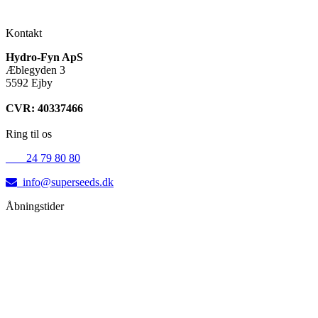
Kontakt
Hydro-Fyn ApS
Æblegyden 3
5592 Ejby
CVR: 40337466
Ring til os
+45
24 79 80 80
info@superseeds.dk
Åbningstider
Mandag:
11.00 - 18.00
Tirsdag:
11.00 - 18.00
Onsdag:
11.00 - 18.00
Torsdag:
11.00 - 18.00
Fredag:
11.00 - 16.00
Lørdag:
10.00 - 15.00