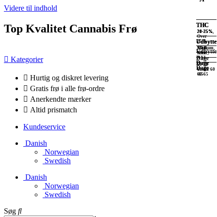
Videre til indhold
THC
THC
THC
THC
Top Kvalitet Cannabis Frø
20-25%,
20-25%
20-25%
20-25%
Over
Udbytte
Udbytte
Udbytte
25%
XXL
Stort,
Medium,
Udbytte
XXL
Stort
Dage
Kategorier
XXL
Dage
Dage
60-70
Dage
Under 60
60-65
60-65
-65
Hurtig og diskret levering
Gratis frø i alle frø-ordre
Anerkendte mærker
Altid prismatch
Kundeservice
Danish
Norwegian
Swedish
Danish
Norwegian
Swedish
Søg