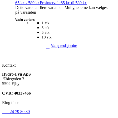
65
kr.
-
589
kr.
Prisinterval: 65 kr. til 589 kr.
Dette vare har flere varianter. Mulighederne kan vælges
på varesiden
Vælg variant:
1 stk
3 stk
5 stk
10 stk
Vælg muligheder
Kontakt
Hydro-Fyn ApS
Æblegyden 3
5592 Ejby
CVR: 40337466
Ring til os
+45
24 79 80 80