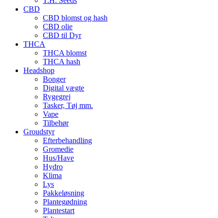
T.H. Seeds
CBD
CBD blomst og hash
CBD olie
CBD til Dyr
THCA
THCA blomst
THCA hash
Headshop
Bonger
Digital vægte
Rygegrej
Tasker, Tøj mm.
Vape
Tilbehør
Groudstyr
Efterbehandling
Gromedie
Hus/Have
Hydro
Klima
Lys
Pakkeløsning
Plantegødning
Plantestart