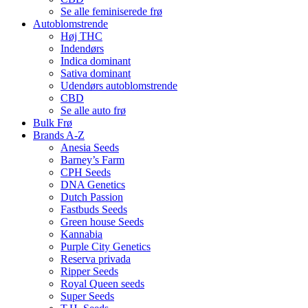
Se alle feminiserede frø
Autoblomstrende
Høj THC
Indendørs
Indica dominant
Sativa dominant
Udendørs autoblomstrende
CBD
Se alle auto frø
Bulk Frø
Brands A-Z
Anesia Seeds
Barney’s Farm
CPH Seeds
DNA Genetics
Dutch Passion
Fastbuds Seeds
Green house Seeds
Kannabia
Purple City Genetics
Reserva privada
Ripper Seeds
Royal Queen seeds
Super Seeds