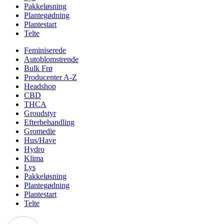
Pakkeløsning
Plantegødning
Plantestart
Telte
Feminiserede
Autoblomstrende
Bulk Frø
Producenter A-Z
Headshop
CBD
THCA
Groudstyr
Efterbehandling
Gromedie
Hus/Have
Hydro
Klima
Lys
Pakkeløsning
Plantegødning
Plantestart
Telte