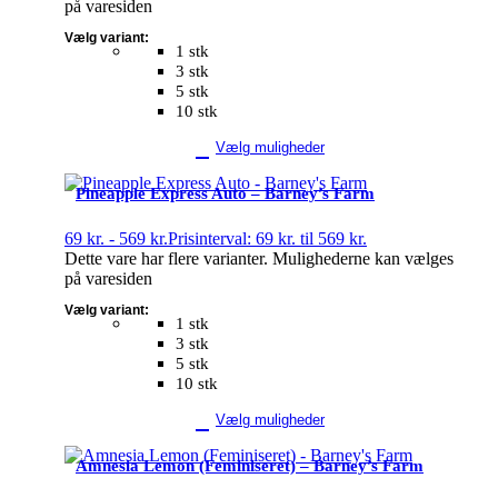
på varesiden
Vælg variant:
1 stk
3 stk
5 stk
10 stk
Vælg muligheder
Pineapple Express Auto – Barney’s Farm
69
kr.
-
569
kr.
Prisinterval: 69 kr. til 569 kr.
Dette vare har flere varianter. Mulighederne kan vælges
på varesiden
Vælg variant:
1 stk
3 stk
5 stk
10 stk
Vælg muligheder
Amnesia Lemon (Feminiseret) – Barney’s Farm