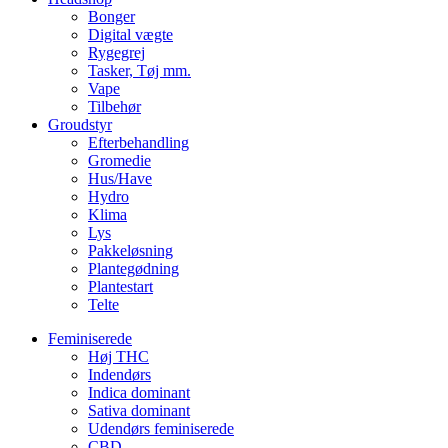
Bonger
Digital vægte
Rygegrej
Tasker, Tøj mm.
Vape
Tilbehør
Groudstyr
Efterbehandling
Gromedie
Hus/Have
Hydro
Klima
Lys
Pakkeløsning
Plantegødning
Plantestart
Telte
Feminiserede
Høj THC
Indendørs
Indica dominant
Sativa dominant
Udendørs feminiserede
CBD