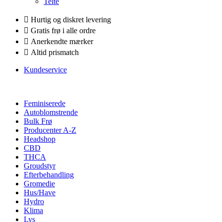
Telte
Hurtig og diskret levering
Gratis frø i alle ordre
Anerkendte mærker
Altid prismatch
Kundeservice
Feminiserede
Autoblomstrende
Bulk Frø
Producenter A-Z
Headshop
CBD
THCA
Groudstyr
Efterbehandling
Gromedie
Hus/Have
Hydro
Klima
Lys