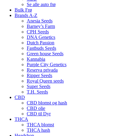
Se alle auto frø
Bulk Frø
Brands A-Z
Anesia Seeds
Barney’s Farm
CPH Seeds
DNA Genetics
Dutch Passion
Fastbuds Seeds
Green house Seeds
Kannabia
Purple City Genetics
Reserva privada
Ripper Seeds
Royal Queen seeds
Super Seeds
T.H. Seeds
CBD
CBD blomst og hash
CBD olie
CBD til Dyr
THCA
THCA blomst
THCA hash
Headshop