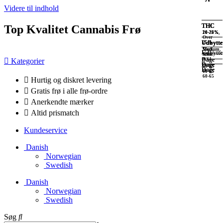
Videre til indhold
THC
THC
THC
THC
Top Kvalitet Cannabis Frø
20-25%,
20-25%
10-20%
20-25%
Over
Udbytte
Udbytte
Udbytte
25%
Stort,
Stort
Medium,
Udbytte
XXL
Stort
Dage
Kategorier
XXL
Dage
Dage
60-65
Dage
60-65
60-65
60-65
Hurtig og diskret levering
Gratis frø i alle frø-ordre
Anerkendte mærker
Altid prismatch
Kundeservice
Danish
Norwegian
Swedish
Danish
Norwegian
Swedish
Søg