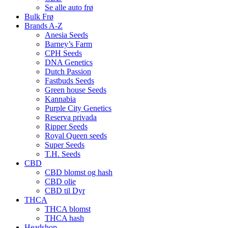
Se alle auto frø
Bulk Frø
Brands A-Z
Anesia Seeds
Barney’s Farm
CPH Seeds
DNA Genetics
Dutch Passion
Fastbuds Seeds
Green house Seeds
Kannabia
Purple City Genetics
Reserva privada
Ripper Seeds
Royal Queen seeds
Super Seeds
T.H. Seeds
CBD
CBD blomst og hash
CBD olie
CBD til Dyr
THCA
THCA blomst
THCA hash
Headshop