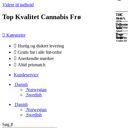
Videre til indhold
THC
THC
THC
THC
Top Kvalitet Cannabis Frø
20-25%
Over
20-25%
20-25%
25%
Udbytte
Udbytte
Udbytte
Udbytte
Stort
XXL
Stort
Stort
Dage
Dage
Dage
Kategorier
Dage
Over 70
60-70
Under 60
Under 60
Hurtig og diskret levering
Gratis frø i alle frø-ordre
Anerkendte mærker
Altid prismatch
Kundeservice
Danish
Norwegian
Swedish
Danish
Norwegian
Swedish
Søg