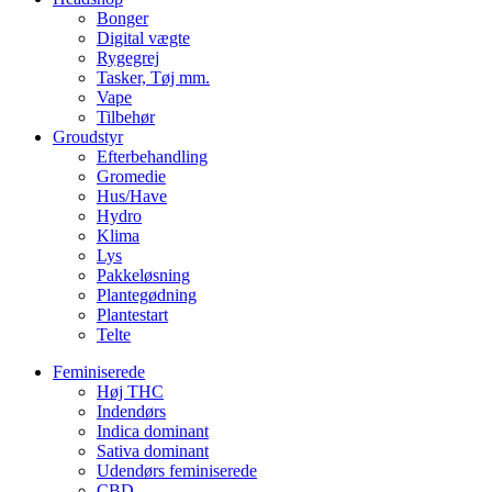
Bonger
Digital vægte
Rygegrej
Tasker, Tøj mm.
Vape
Tilbehør
Groudstyr
Efterbehandling
Gromedie
Hus/Have
Hydro
Klima
Lys
Pakkeløsning
Plantegødning
Plantestart
Telte
Feminiserede
Høj THC
Indendørs
Indica dominant
Sativa dominant
Udendørs feminiserede
CBD