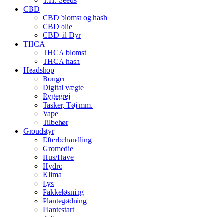
T.H. Seeds
CBD
CBD blomst og hash
CBD olie
CBD til Dyr
THCA
THCA blomst
THCA hash
Headshop
Bonger
Digital vægte
Rygegrej
Tasker, Tøj mm.
Vape
Tilbehør
Groudstyr
Efterbehandling
Gromedie
Hus/Have
Hydro
Klima
Lys
Pakkeløsning
Plantegødning
Plantestart