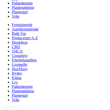
Pakkeløsning
Plantegødning
Plantestart
Telte
Feminiserede
Autoblomstrende
Bulk Frø
Producenter A-Z
Headshop
CBD
THCA
Groudstyr
Efterbehandling
Gromedie
Hus/Have
Hydro
Klima
Lys
Pakkeløsning
Plantegødning
Plantestart
Telte