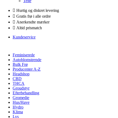
Telte
Hurtig og diskret levering
Gratis frø i alle ordre
Anerkendte mærker
Altid prismatch
Kundeservice
Feminiserede
Autoblomstrende
Bulk Frø
Producenter A-Z
Headshop
CBD
THCA
Groudstyr
Efterbehandling
Gromedie
Hus/Have
Hydro
Klima
Lys