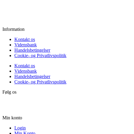
Fredag:
11.00 - 16.00
Lørdag:
10.00 - 15.00
Søndag:
Lukket
Information
Kontakt os
Vidensbank
Handelsbetingelser
Cookie- og Privatlivspolitik
Kontakt os
Vidensbank
Handelsbetingelser
Cookie- og Privatlivspolitik
Følg os
Min konto
Login
Min Konto