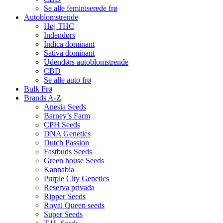
Se alle feminiserede frø
Autoblomstrende
Høj THC
Indendørs
Indica dominant
Sativa dominant
Udendørs autoblomstrende
CBD
Se alle auto frø
Bulk Frø
Brands A-Z
Anesia Seeds
Barney’s Farm
CPH Seeds
DNA Genetics
Dutch Passion
Fastbuds Seeds
Green house Seeds
Kannabia
Purple City Genetics
Reserva privada
Ripper Seeds
Royal Queen seeds
Super Seeds