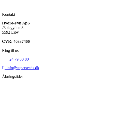
Kontakt
Hydro-Fyn ApS
Æblegyden 3
5592 Ejby
CVR: 40337466
Ring til os
+45
24 79 80 80
info@superseeds.dk
Åbningstider
Mandag:
11.00 - 18.00
Tirsdag:
11.00 - 18.00
Onsdag:
11.00 - 18.00
Torsdag:
11.00 - 18.00
Fredag:
11.00 - 16.00
Lørdag:
10.00 - 15.00