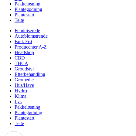
Pakkeløsning
Plantegødning
Plantestart
Telte
Feminiserede
Autoblomstrende
Bulk Frø
Producenter A-Z
Headshop
CBD
THCA
Groudstyr
Efterbehandling
Gromedie
Hus/Have
Hydro
Klima
Lys
Pakkeløsning
Plantegødning
Plantestart
Telte