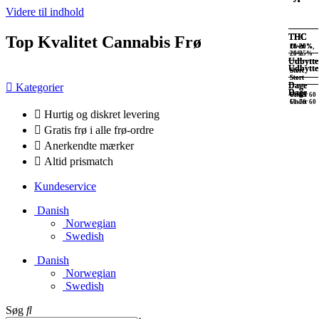
Videre til indhold
THC
THC
THC
THC
Top Kvalitet Cannabis Frø
Over
20-25%
10-20%
10-20%,
25%
20-25%
Udbytte
Udbytte
Udbytte
Udbytte
Stort
Stort
Stort
Stort
Dage
Dage
Kategorier
Dage
Dage
Under 60
60-65
Under 60
60-70
Hurtig og diskret levering
Gratis frø i alle frø-ordre
Anerkendte mærker
Altid prismatch
Kundeservice
Danish
Norwegian
Swedish
Danish
Norwegian
Swedish
Søg