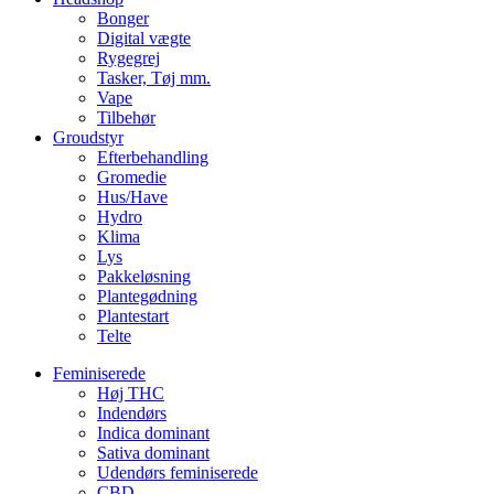
Bonger
Digital vægte
Rygegrej
Tasker, Tøj mm.
Vape
Tilbehør
Groudstyr
Efterbehandling
Gromedie
Hus/Have
Hydro
Klima
Lys
Pakkeløsning
Plantegødning
Plantestart
Telte
Feminiserede
Høj THC
Indendørs
Indica dominant
Sativa dominant
Udendørs feminiserede
CBD