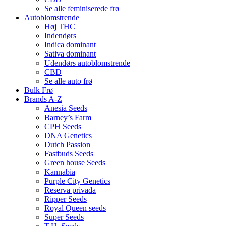
Se alle feminiserede frø
Autoblomstrende
Høj THC
Indendørs
Indica dominant
Sativa dominant
Udendørs autoblomstrende
CBD
Se alle auto frø
Bulk Frø
Brands A-Z
Anesia Seeds
Barney’s Farm
CPH Seeds
DNA Genetics
Dutch Passion
Fastbuds Seeds
Green house Seeds
Kannabia
Purple City Genetics
Reserva privada
Ripper Seeds
Royal Queen seeds
Super Seeds