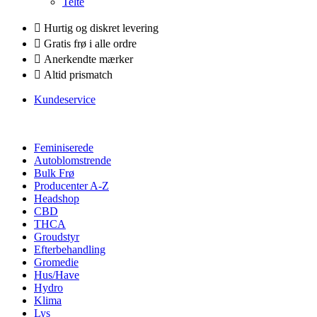
Telte
Hurtig og diskret levering
Gratis frø i alle ordre
Anerkendte mærker
Altid prismatch
Kundeservice
Feminiserede
Autoblomstrende
Bulk Frø
Producenter A-Z
Headshop
CBD
THCA
Groudstyr
Efterbehandling
Gromedie
Hus/Have
Hydro
Klima
Lys