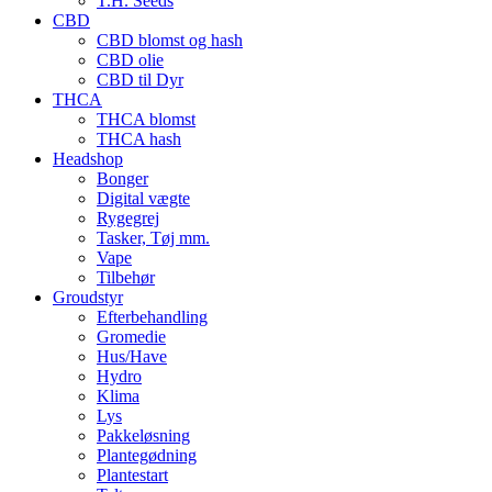
T.H. Seeds
CBD
CBD blomst og hash
CBD olie
CBD til Dyr
THCA
THCA blomst
THCA hash
Headshop
Bonger
Digital vægte
Rygegrej
Tasker, Tøj mm.
Vape
Tilbehør
Groudstyr
Efterbehandling
Gromedie
Hus/Have
Hydro
Klima
Lys
Pakkeløsning
Plantegødning
Plantestart