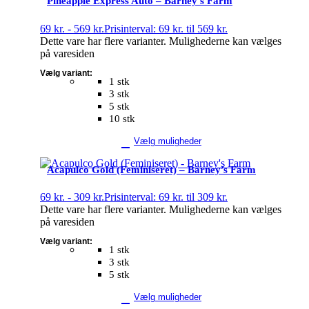
Pineapple Express Auto – Barney’s Farm
69
kr.
-
569
kr.
Prisinterval: 69 kr. til 569 kr.
Dette vare har flere varianter. Mulighederne kan vælges
på varesiden
Vælg variant:
1 stk
3 stk
5 stk
10 stk
Vælg muligheder
Acapulco Gold (Feminiseret) – Barney’s Farm
69
kr.
-
309
kr.
Prisinterval: 69 kr. til 309 kr.
Dette vare har flere varianter. Mulighederne kan vælges
på varesiden
Vælg variant:
1 stk
3 stk
5 stk
Vælg muligheder