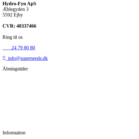
Hydro-Fyn ApS
Æblegyden 3
5592 Ejby
CVR: 40337466
Ring til os
+45
24 79 80 80
info@superseeds.dk
Åbningstider
Mandag:
11.00 - 18.00
Tirsdag:
11.00 - 18.00
Onsdag:
11.00 - 18.00
Torsdag:
11.00 - 18.00
Fredag:
11.00 - 16.00
Lørdag:
10.00 - 15.00
Søndag:
Lukket
Information