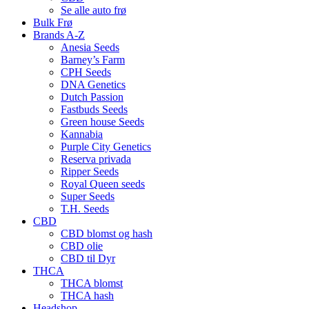
Se alle auto frø
Bulk Frø
Brands A-Z
Anesia Seeds
Barney’s Farm
CPH Seeds
DNA Genetics
Dutch Passion
Fastbuds Seeds
Green house Seeds
Kannabia
Purple City Genetics
Reserva privada
Ripper Seeds
Royal Queen seeds
Super Seeds
T.H. Seeds
CBD
CBD blomst og hash
CBD olie
CBD til Dyr
THCA
THCA blomst
THCA hash
Headshop