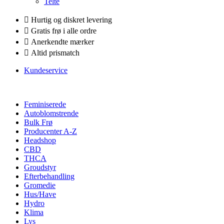
Telte
Hurtig og diskret levering
Gratis frø i alle ordre
Anerkendte mærker
Altid prismatch
Kundeservice
Feminiserede
Autoblomstrende
Bulk Frø
Producenter A-Z
Headshop
CBD
THCA
Groudstyr
Efterbehandling
Gromedie
Hus/Have
Hydro
Klima
Lys