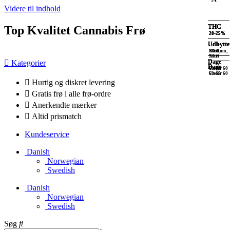
Videre til indhold
THC
THC
THC
THC
Top Kvalitet Cannabis Frø
20-25%
20-25%
20-25%
20-25%
Udbytte
Udbytte
Udbytte
Udbytte
XXL
XXL
Stort,
Medium,
XXL
Stort
Dage
Dage
Kategorier
Dage
Dage
Under 60
60-70
Under 60
60-65
Hurtig og diskret levering
Gratis frø i alle frø-ordre
Anerkendte mærker
Altid prismatch
Kundeservice
Danish
Norwegian
Swedish
Danish
Norwegian
Swedish
Søg