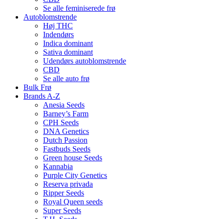
Se alle feminiserede frø
Autoblomstrende
Høj THC
Indendørs
Indica dominant
Sativa dominant
Udendørs autoblomstrende
CBD
Se alle auto frø
Bulk Frø
Brands A-Z
Anesia Seeds
Barney’s Farm
CPH Seeds
DNA Genetics
Dutch Passion
Fastbuds Seeds
Green house Seeds
Kannabia
Purple City Genetics
Reserva privada
Ripper Seeds
Royal Queen seeds
Super Seeds