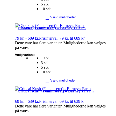
5 stk
10 stk
Vælg muligheder
Glookies (Feminiseret) – Barney’s Farm
79
kr.
-
689
kr.
Prisinterval: 79 kr. til 689 kr.
Dette vare har flere varianter. Mulighederne kan vælges
på varesiden
Vælg variant:
1 stk
3 stk
5 stk
10 stk
Vælg muligheder
Critical Kush (Feminiseret) – Barney’s Farm
69
kr.
-
639
kr.
Prisinterval: 69 kr. til 639 kr.
Dette vare har flere varianter. Mulighederne kan vælges
på varesiden