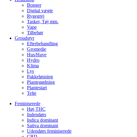
Bonger
Digital vægte
Rygegrej
Tasker, Tøj mm.
Vape
Tilbehør
Groudstyr
Efterbehandling
Gromedie
Hus/Have
Hydro
Klima
Lys
Pakkeløsning
Plantegødning
Plantestart
Telte
Feminiserede
Høj THC
Indendørs
Indica dominant
Sativa dominant
Udendørs feminiserede
CBD