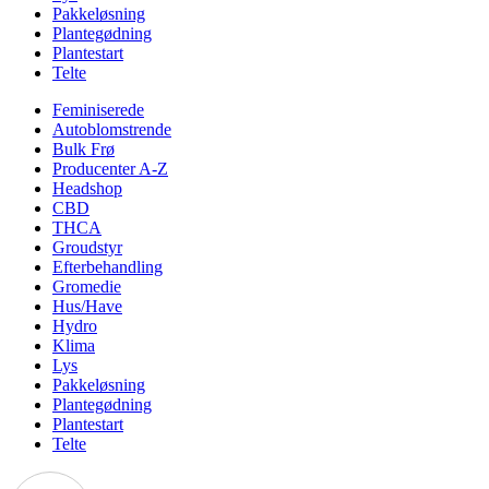
Pakkeløsning
Plantegødning
Plantestart
Telte
Feminiserede
Autoblomstrende
Bulk Frø
Producenter A-Z
Headshop
CBD
THCA
Groudstyr
Efterbehandling
Gromedie
Hus/Have
Hydro
Klima
Lys
Pakkeløsning
Plantegødning
Plantestart
Telte