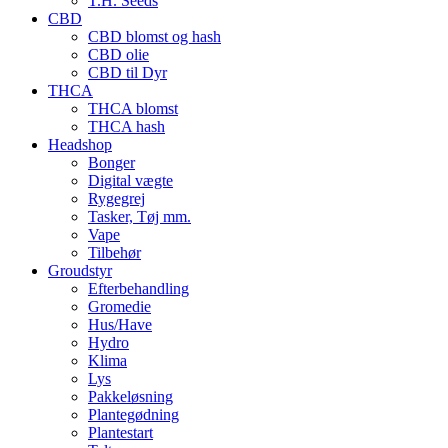
T.H. Seeds
CBD
CBD blomst og hash
CBD olie
CBD til Dyr
THCA
THCA blomst
THCA hash
Headshop
Bonger
Digital vægte
Rygegrej
Tasker, Tøj mm.
Vape
Tilbehør
Groudstyr
Efterbehandling
Gromedie
Hus/Have
Hydro
Klima
Lys
Pakkeløsning
Plantegødning
Plantestart