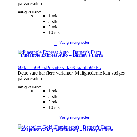
på varesiden
Vælg variant:
1 stk
3 stk
5 stk
10 stk
Vælg muligheder
Pineapple Express Auto – Barney’s Farm
69
kr.
-
569
kr.
Prisinterval: 69 kr. til 569 kr.
Dette vare har flere varianter. Mulighederne kan vælges
på varesiden
Vælg variant:
1 stk
3 stk
5 stk
10 stk
Vælg muligheder
Acapulco Gold (Feminiseret) – Barney’s Farm