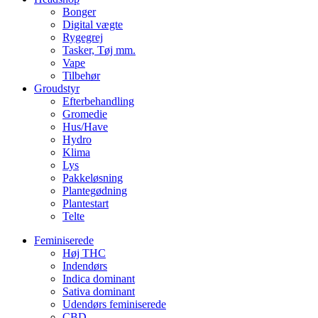
Bonger
Digital vægte
Rygegrej
Tasker, Tøj mm.
Vape
Tilbehør
Groudstyr
Efterbehandling
Gromedie
Hus/Have
Hydro
Klima
Lys
Pakkeløsning
Plantegødning
Plantestart
Telte
Feminiserede
Høj THC
Indendørs
Indica dominant
Sativa dominant
Udendørs feminiserede
CBD