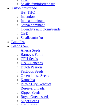
Se alle feminiserede frø
Autoblomstrende
Høj THC
Indendørs
Indica dominant
Sativa dominant
Udendørs autoblomstrende
CBD
Se alle auto frø
Bulk Frø
Brands A-Z
Anesia Seeds
Barney’s Farm
CPH Seeds
DNA Genetics
Dutch Passion
Fastbuds Seeds
Green house Seeds
Kannabia
Purple City Genetics
Reserva privada
Ripper Seeds
Royal Queen seeds
Super Seeds