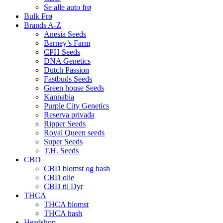
Se alle auto frø
Bulk Frø
Brands A-Z
Anesia Seeds
Barney’s Farm
CPH Seeds
DNA Genetics
Dutch Passion
Fastbuds Seeds
Green house Seeds
Kannabia
Purple City Genetics
Reserva privada
Ripper Seeds
Royal Queen seeds
Super Seeds
T.H. Seeds
CBD
CBD blomst og hash
CBD olie
CBD til Dyr
THCA
THCA blomst
THCA hash
Headshop