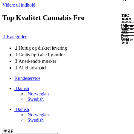
Videre til indhold
THC
THC
THC
THC
Top Kvalitet Cannabis Frø
20-25%
20-25%
10-20%
10-20%,
20-25%
Udbytte
Udbytte
Udbytte
Udbytte
XXL
Stort,
Stort
XXL
Stort
Dage
Dage
Kategorier
Dage
Dage
Under 60
60-65
60-65
60-70
Hurtig og diskret levering
Gratis frø i alle frø-ordre
Anerkendte mærker
Altid prismatch
Kundeservice
Danish
Norwegian
Swedish
Danish
Norwegian
Swedish
Søg