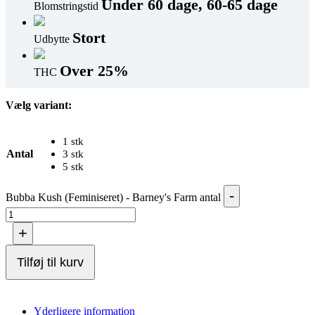
Under 60 dage, 60-65 dage
Blomstringstid
Stort
Udbytte
Over 25%
THC
Vælg variant:
1 stk
Antal
3 stk
5 stk
-
Bubba Kush (Feminiseret) - Barney's Farm antal
+
Tilføj til kurv
Yderligere information