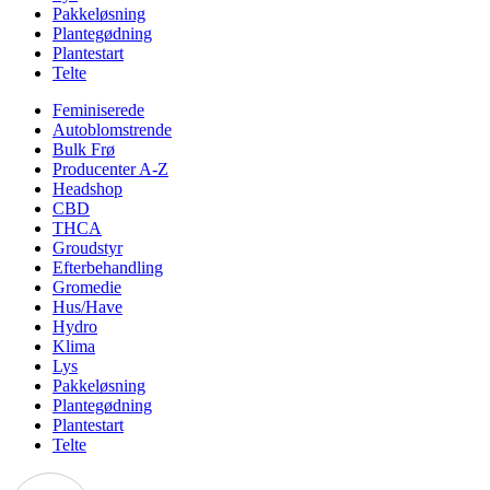
Pakkeløsning
Plantegødning
Plantestart
Telte
Feminiserede
Autoblomstrende
Bulk Frø
Producenter A-Z
Headshop
CBD
THCA
Groudstyr
Efterbehandling
Gromedie
Hus/Have
Hydro
Klima
Lys
Pakkeløsning
Plantegødning
Plantestart
Telte