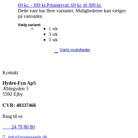
69
kr.
-
309
kr.
Prisinterval: 69 kr. til 309 kr.
Dette vare har flere varianter. Mulighederne kan vælges
på varesiden
Vælg variant:
1 stk
3 stk
5 stk
Vælg muligheder
Kontakt
Hydro-Fyn ApS
Æblegyden 3
5592 Ejby
CVR: 40337466
Ring til os
+45
24 79 80 80
info@superseeds.dk