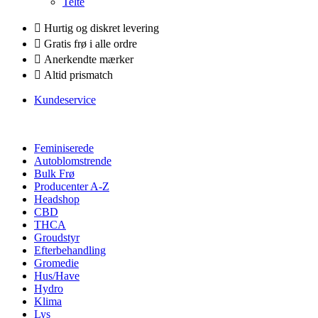
Telte
Hurtig og diskret levering
Gratis frø i alle ordre
Anerkendte mærker
Altid prismatch
Kundeservice
Feminiserede
Autoblomstrende
Bulk Frø
Producenter A-Z
Headshop
CBD
THCA
Groudstyr
Efterbehandling
Gromedie
Hus/Have
Hydro
Klima
Lys