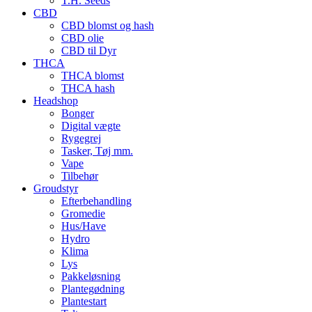
T.H. Seeds
CBD
CBD blomst og hash
CBD olie
CBD til Dyr
THCA
THCA blomst
THCA hash
Headshop
Bonger
Digital vægte
Rygegrej
Tasker, Tøj mm.
Vape
Tilbehør
Groudstyr
Efterbehandling
Gromedie
Hus/Have
Hydro
Klima
Lys
Pakkeløsning
Plantegødning
Plantestart