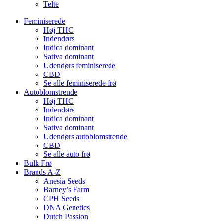
Telte
Feminiserede
Høj THC
Indendørs
Indica dominant
Sativa dominant
Udendørs feminiserede
CBD
Se alle feminiserede frø
Autoblomstrende
Høj THC
Indendørs
Indica dominant
Sativa dominant
Udendørs autoblomstrende
CBD
Se alle auto frø
Bulk Frø
Brands A-Z
Anesia Seeds
Barney’s Farm
CPH Seeds
DNA Genetics
Dutch Passion