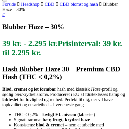
Forside
Headshop
CBD
CBD blomst og hash
Blubber
Haze – 30%
Blubber Haze – 30%
39
kr.
-
2.295
kr.
Prisinterval: 39 kr.
til 2.295 kr.
Hash Blubber Haze 30 – Premium CBD
Hash (THC < 0,2%)
Blød, cremet og let formbar
hash med klassisk
Haze
-profil og
sødlig bær/krydret aroma. Produceret i EU af førsteklasses hamp og
labtestet
for lovlighed og renhed. Perfekt til dig, der vil have
topkvalitet og ensartethed – hver eneste gang.
THC < 0,2% –
lovligt EU-niveau
(labtestet)
Signaturaroma:
bær, frugt, krydret haze
Konsistens:
blød & cremet
– nem at arbejde med