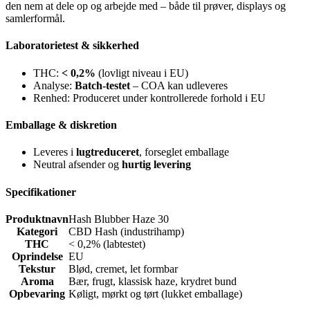
den nem at dele op og arbejde med – både til prøver, displays og
samlerformål.
Laboratorietest & sikkerhed
THC:
< 0,2%
(lovligt niveau i EU)
Analyse:
Batch-testet
– COA kan udleveres
Renhed: Produceret under kontrollerede forhold i EU
Emballage & diskretion
Leveres i
lugtreduceret
, forseglet emballage
Neutral afsender og
hurtig levering
Specifikationer
Produktnavn
Hash Blubber Haze 30
Kategori
CBD Hash (industrihamp)
THC
< 0,2% (labtestet)
Oprindelse
EU
Tekstur
Blød, cremet, let formbar
Aroma
Bær, frugt, klassisk haze, krydret bund
Opbevaring
Køligt, mørkt og tørt (lukket emballage)