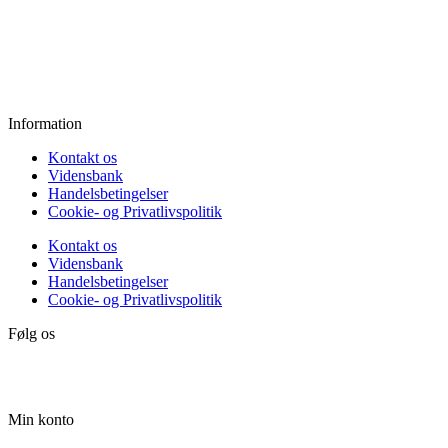
Torsdag:
11.00 - 18.00
Fredag:
11.00 - 16.00
Lørdag:
10.00 - 15.00
Søndag:
Lukket
Information
Kontakt os
Vidensbank
Handelsbetingelser
Cookie- og Privatlivspolitik
Kontakt os
Vidensbank
Handelsbetingelser
Cookie- og Privatlivspolitik
Følg os
Min konto