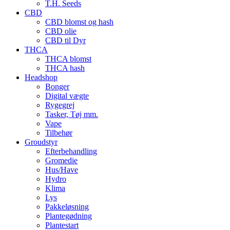
T.H. Seeds
CBD
CBD blomst og hash
CBD olie
CBD til Dyr
THCA
THCA blomst
THCA hash
Headshop
Bonger
Digital vægte
Rygegrej
Tasker, Tøj mm.
Vape
Tilbehør
Groudstyr
Efterbehandling
Gromedie
Hus/Have
Hydro
Klima
Lys
Pakkeløsning
Plantegødning
Plantestart