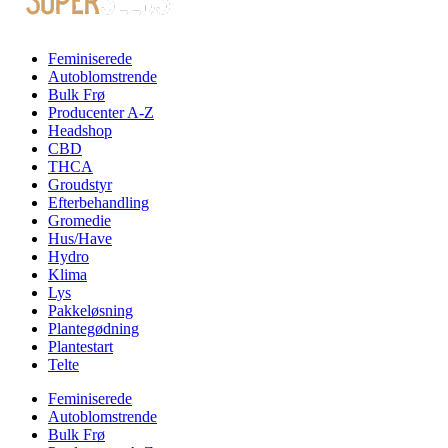
Feminiserede
Autoblomstrende
Bulk Frø
Producenter A-Z
Headshop
CBD
THCA
Groudstyr
Efterbehandling
Gromedie
Hus/Have
Hydro
Klima
Lys
Pakkeløsning
Plantegødning
Plantestart
Telte
Feminiserede
Autoblomstrende
Bulk Frø