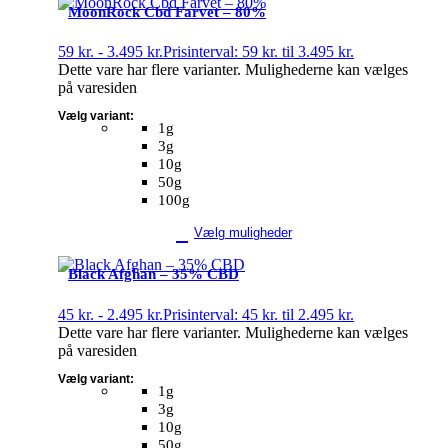
MoonRock Cbd Farvet – 80%
59
kr.
-
3.495
kr.
Prisinterval: 59 kr. til 3.495 kr.
Dette vare har flere varianter. Mulighederne kan vælges
på varesiden
Vælg variant:
1g
3g
10g
50g
100g
Vælg muligheder
Black Afghan – 35% CBD
45
kr.
-
2.495
kr.
Prisinterval: 45 kr. til 2.495 kr.
Dette vare har flere varianter. Mulighederne kan vælges
på varesiden
Vælg variant:
1g
3g
10g
50g