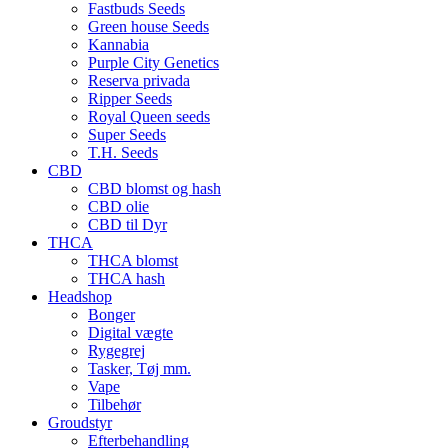
Fastbuds Seeds
Green house Seeds
Kannabia
Purple City Genetics
Reserva privada
Ripper Seeds
Royal Queen seeds
Super Seeds
T.H. Seeds
CBD
CBD blomst og hash
CBD olie
CBD til Dyr
THCA
THCA blomst
THCA hash
Headshop
Bonger
Digital vægte
Rygegrej
Tasker, Tøj mm.
Vape
Tilbehør
Groudstyr
Efterbehandling