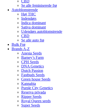
CBD
Se alle feminiserede frø
Autoblomstrende
Høj THC
Indendørs
Indica dominant
Sativa dominant
Udendørs autoblomstrende
CBD
Se alle auto frø
Bulk Frø
Brands A-Z
Anesia Seeds
Barney’s Farm
CPH Seeds
DNA Genetics
Dutch Passion
Fastbuds Seeds
Green house Seeds
Kannabia
Purple City Genetics
Reserva privada
Ripper Seeds
Royal Queen seeds
Super Seeds