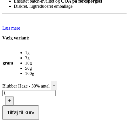
Ensartet batch-kvalitet og
COA på forespørgsel
Diskret, lugtreduceret emballage
Læs mere
Vælg variant:
1g
3g
gram
10g
50g
100g
-
Blubber Haze - 30% antal
+
Tilføj til kurv