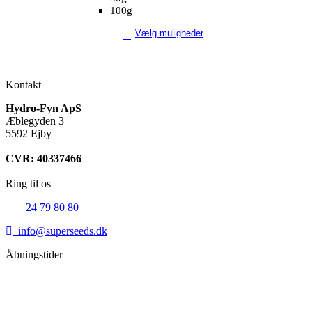
100g
Vælg muligheder
Kontakt
Hydro-Fyn ApS
Æblegyden 3
5592 Ejby
CVR: 40337466
Ring til os
+45
24 79 80 80
info@superseeds.dk
Åbningstider
Mandag:
11.00 - 18.00
Tirsdag:
11.00 - 18.00
Onsdag:
11.00 - 18.00