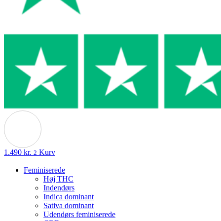
1.490
kr.
Kurv
2
Feminiserede
Høj THC
Indendørs
Indica dominant
Sativa dominant
Udendørs feminiserede