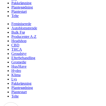
Pakkeløsning
Plantegødning
Plantestart
Telte
Feminiserede
Autoblomstrende
Bulk Frø
Producenter A-Z
Headshop
CBD
THCA
Groudstyr
Efterbehandling
Gromedie
Hus/Have
Hydro
Klima
Lys
Pakkeløsning
Plantegødning
Plantestart
Telte