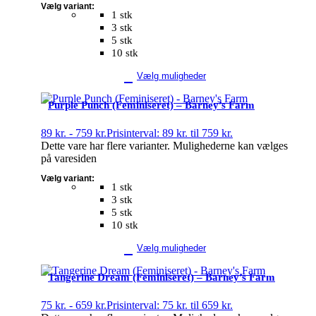
Vælg variant:
1 stk
3 stk
5 stk
10 stk
Vælg muligheder
Purple Punch (Feminiseret) – Barney’s Farm
89
kr.
-
759
kr.
Prisinterval: 89 kr. til 759 kr.
Dette vare har flere varianter. Mulighederne kan vælges
på varesiden
Vælg variant:
1 stk
3 stk
5 stk
10 stk
Vælg muligheder
Tangerine Dream (Feminiseret) – Barney’s Farm
75
kr.
-
659
kr.
Prisinterval: 75 kr. til 659 kr.