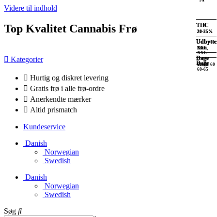
Videre til indhold
THC
THC
THC
THC
Top Kvalitet Cannabis Frø
20-25%
20-25%
20-25%
20-25%
Udbytte
Udbytte
Udbytte
Udbytte
XXL
XXL
Stort
Stort,
XXL
Dage
Dage
Dage
Kategorier
Dage
60-70
Under 60
60-65
60-65
Hurtig og diskret levering
Gratis frø i alle frø-ordre
Anerkendte mærker
Altid prismatch
Kundeservice
Danish
Norwegian
Swedish
Danish
Norwegian
Swedish
Søg