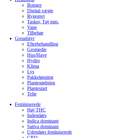
Bonger
Digital vægte
Rygegrej
Tasker, Tøj mm.
Vape
Tilbehør
Groudstyr
Efterbehandling
Gromedie
Hus/Have
Hydro
Klima
Lys
Pakkeløsning
Plantegødning
Plantestart
Telte
Feminiserede
Høj THC
Indendørs
Indica dominant
Sativa dominant
Udendørs feminiserede
CBD