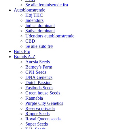
Se alle feminiserede frø
Autoblomstrende
Høj THC
Indendørs
Indica dominant
Sativa dominant
Udendørs autoblomstrende
CBD
Se alle auto frø
Bulk Frø
Brands A-Z
Anesia Seeds
Barney’s Farm
CPH Seeds
DNA Genetics
Dutch Passion
Fastbuds Seeds
Green house Seeds
Kannabia
Purple City Genetics
Reserva privada
Ripper Seeds
Royal Queen seeds
Super Seeds