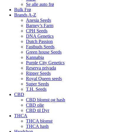
Se alle auto frø
Bulk Frø
Brands A-Z
Anesia Seeds
Barney’s Farm
CPH Seeds
DNA Genetics
Dutch Passion
Fastbuds Seeds
Green house Seeds
Kannabia
Purple City Genetics
Reserva privada
Ripper Seeds
Royal Queen seeds
Super Seeds
T.H. Seeds
CBD
CBD blomst og hash
CBD olie
CBD til Dyr
THCA
THCA blomst
THCA hash
Headshop