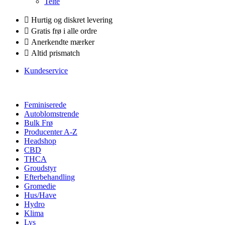
Telte
Hurtig og diskret levering
Gratis frø i alle ordre
Anerkendte mærker
Altid prismatch
Kundeservice
Feminiserede
Autoblomstrende
Bulk Frø
Producenter A-Z
Headshop
CBD
THCA
Groudstyr
Efterbehandling
Gromedie
Hus/Have
Hydro
Klima
Lys