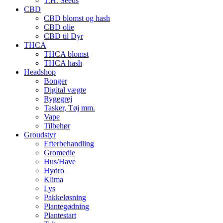
T.H. Seeds
CBD
CBD blomst og hash
CBD olie
CBD til Dyr
THCA
THCA blomst
THCA hash
Headshop
Bonger
Digital vægte
Rygegrej
Tasker, Tøj mm.
Vape
Tilbehør
Groudstyr
Efterbehandling
Gromedie
Hus/Have
Hydro
Klima
Lys
Pakkeløsning
Plantegødning
Plantestart