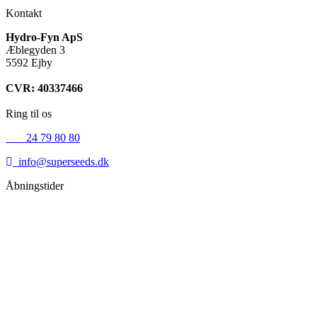
Kontakt
Hydro-Fyn ApS
Æblegyden 3
5592 Ejby
CVR: 40337466
Ring til os
+45
24 79 80 80
info@superseeds.dk
Åbningstider
Mandag:
11.00 - 18.00
Tirsdag:
11.00 - 18.00
Onsdag:
11.00 - 18.00
Torsdag:
11.00 - 18.00
Fredag:
11.00 - 16.00
Lørdag:
10.00 - 15.00
Søndag:
Lukket