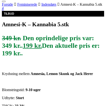
Forside
Feminiserede
Indendørs
Amnesi-K – Kannabia 5.stk
TILBUD
Amnesi-K – Kannabia 5.stk
349
kr.
Den oprindelige pris var:
349 kr..
199
kr.
Den aktuelle pris er:
199 kr..
Krydsning mellem
Amnesia, Lemon Skunk og Jack Herer
Blomstringstid:
9-10
uger
Udbytte:
Stort
THC%:
23,3%