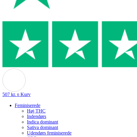
507
kr.
Kurv
6
Feminiserede
Høj THC
Indendørs
Indica dominant
Sativa dominant
Udendørs feminiserede