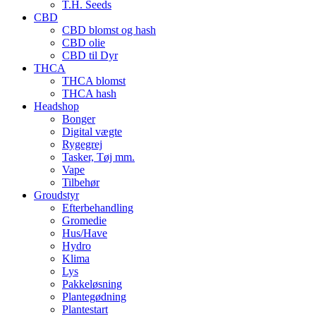
T.H. Seeds
CBD
CBD blomst og hash
CBD olie
CBD til Dyr
THCA
THCA blomst
THCA hash
Headshop
Bonger
Digital vægte
Rygegrej
Tasker, Tøj mm.
Vape
Tilbehør
Groudstyr
Efterbehandling
Gromedie
Hus/Have
Hydro
Klima
Lys
Pakkeløsning
Plantegødning
Plantestart