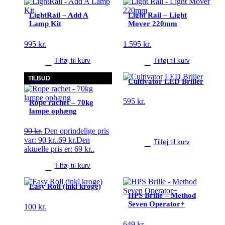
LightRail – Add A
Light Rail – Light
Lamp Kit
Mover 220mm
995
kr.
1.595
kr.
Tilføj til kurv
Tilføj til kurv
TILBUD
Cultivator LED Briller
595
kr.
Rope rachet – 70kg
lampe ophæng
90
kr.
Den oprindelige pris
var: 90 kr..
69
kr.
Den
Tilføj til kurv
aktuelle pris er: 69 kr..
Tilføj til kurv
Easy Roll (inkl kroge)
HPS Brille – Method
Seven Operator+
100
kr.
649
kr.