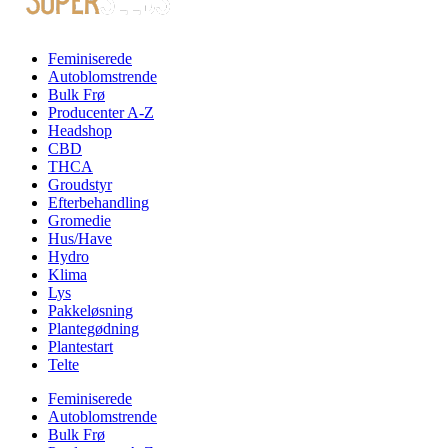
Feminiserede
Autoblomstrende
Bulk Frø
Producenter A-Z
Headshop
CBD
THCA
Groudstyr
Efterbehandling
Gromedie
Hus/Have
Hydro
Klima
Lys
Pakkeløsning
Plantegødning
Plantestart
Telte
Feminiserede
Autoblomstrende
Bulk Frø