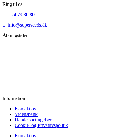
Ring til os
+45
24 79 80 80
info@superseeds.dk
Åbningstider
Mandag:
11.00 - 18.00
Tirsdag:
11.00 - 18.00
Onsdag:
11.00 - 18.00
Torsdag:
11.00 - 18.00
Fredag:
11.00 - 16.00
Lørdag:
10.00 - 15.00
Søndag:
Lukket
Information
Kontakt os
Vidensbank
Handelsbetingelser
Cookie- og Privatlivspolitik
Kontakt os