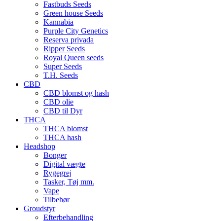
Fastbuds Seeds
Green house Seeds
Kannabia
Purple City Genetics
Reserva privada
Ripper Seeds
Royal Queen seeds
Super Seeds
T.H. Seeds
CBD
CBD blomst og hash
CBD olie
CBD til Dyr
THCA
THCA blomst
THCA hash
Headshop
Bonger
Digital vægte
Rygegrej
Tasker, Tøj mm.
Vape
Tilbehør
Groudstyr
Efterbehandling