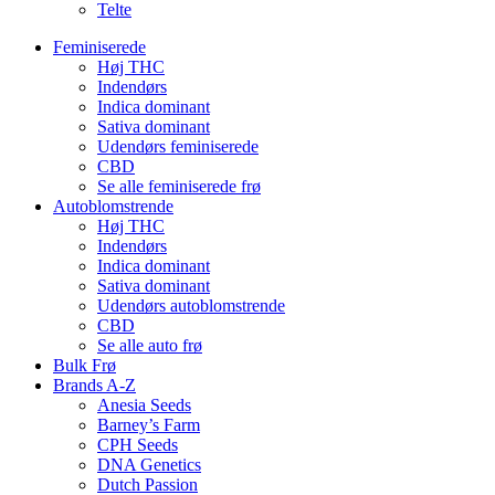
Telte
Feminiserede
Høj THC
Indendørs
Indica dominant
Sativa dominant
Udendørs feminiserede
CBD
Se alle feminiserede frø
Autoblomstrende
Høj THC
Indendørs
Indica dominant
Sativa dominant
Udendørs autoblomstrende
CBD
Se alle auto frø
Bulk Frø
Brands A-Z
Anesia Seeds
Barney’s Farm
CPH Seeds
DNA Genetics
Dutch Passion