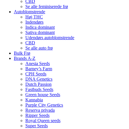
CBD
Se alle feminiserede frø
Autoblomstrende
Høj THC
Indendørs
Indica dominant
Sativa dominant
Udendørs autoblomstrende
CBD
Se alle auto frø
Bulk Frø
Brands A-Z
Anesia Seeds
Barney’s Farm
CPH Seeds
DNA Genetics
Dutch Passion
Fastbuds Seeds
Green house Seeds
Kannabia
Purple City Genetics
Reserva privada
Ripper Seeds
Royal Queen seeds
Super Seeds