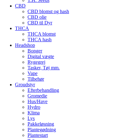
T.H. Seeds
CBD
CBD blomst og hash
CBD olie
CBD til Dyr
THCA
THCA blomst
THCA hash
Headshop
Bonger
Digital vægte
Rygegrej
Tasker, Tøj mm.
Vape
Tilbehør
Groudstyr
Efterbehandling
Gromedie
Hus/Have
Hydro
Klima
Lys
Pakkeløsning
Plantegødning
Plantestart