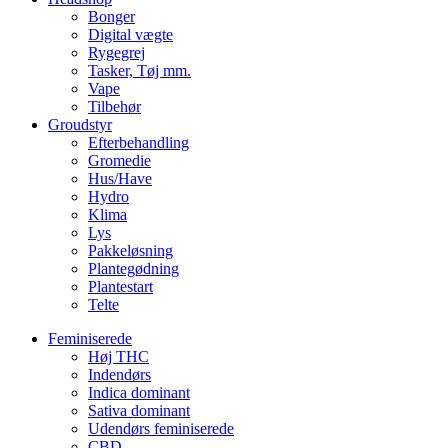
Bonger
Digital vægte
Rygegrej
Tasker, Tøj mm.
Vape
Tilbehør
Groudstyr
Efterbehandling
Gromedie
Hus/Have
Hydro
Klima
Lys
Pakkeløsning
Plantegødning
Plantestart
Telte
Feminiserede
Høj THC
Indendørs
Indica dominant
Sativa dominant
Udendørs feminiserede
CBD