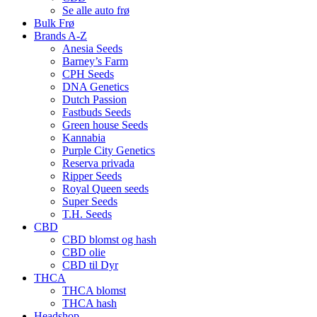
Se alle auto frø
Bulk Frø
Brands A-Z
Anesia Seeds
Barney’s Farm
CPH Seeds
DNA Genetics
Dutch Passion
Fastbuds Seeds
Green house Seeds
Kannabia
Purple City Genetics
Reserva privada
Ripper Seeds
Royal Queen seeds
Super Seeds
T.H. Seeds
CBD
CBD blomst og hash
CBD olie
CBD til Dyr
THCA
THCA blomst
THCA hash
Headshop