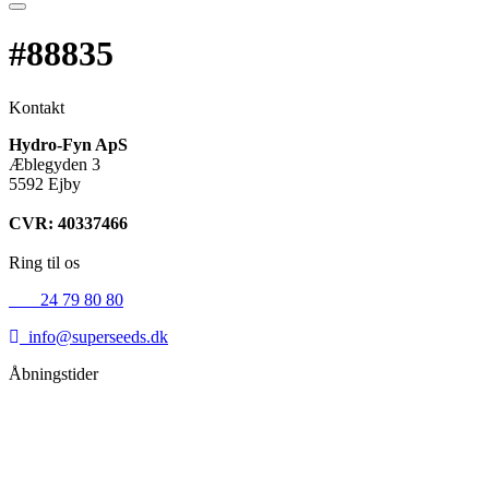
#88835
Kontakt
Hydro-Fyn ApS
Æblegyden 3
5592 Ejby
CVR: 40337466
Ring til os
+45
24 79 80 80
info@superseeds.dk
Åbningstider
Mandag:
11.00 - 18.00
Tirsdag:
11.00 - 18.00
Onsdag:
11.00 - 18.00
Torsdag:
11.00 - 18.00