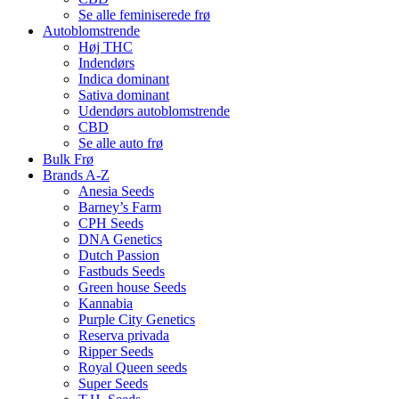
Se alle feminiserede frø
Autoblomstrende
Høj THC
Indendørs
Indica dominant
Sativa dominant
Udendørs autoblomstrende
CBD
Se alle auto frø
Bulk Frø
Brands A-Z
Anesia Seeds
Barney’s Farm
CPH Seeds
DNA Genetics
Dutch Passion
Fastbuds Seeds
Green house Seeds
Kannabia
Purple City Genetics
Reserva privada
Ripper Seeds
Royal Queen seeds
Super Seeds