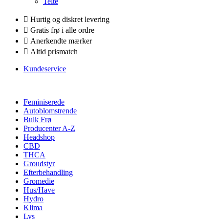
Telte
Hurtig og diskret levering
Gratis frø i alle ordre
Anerkendte mærker
Altid prismatch
Kundeservice
Feminiserede
Autoblomstrende
Bulk Frø
Producenter A-Z
Headshop
CBD
THCA
Groudstyr
Efterbehandling
Gromedie
Hus/Have
Hydro
Klima
Lys