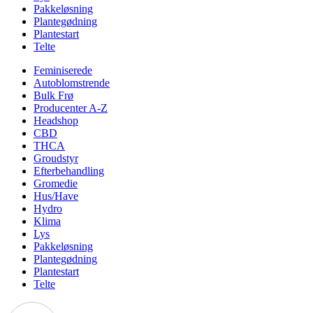
Pakkeløsning
Plantegødning
Plantestart
Telte
Feminiserede
Autoblomstrende
Bulk Frø
Producenter A-Z
Headshop
CBD
THCA
Groudstyr
Efterbehandling
Gromedie
Hus/Have
Hydro
Klima
Lys
Pakkeløsning
Plantegødning
Plantestart
Telte