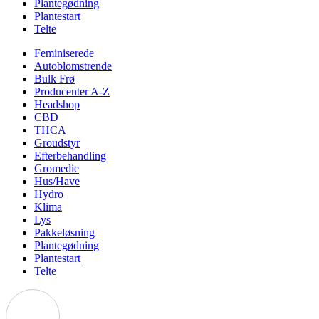
Plantegødning
Plantestart
Telte
Feminiserede
Autoblomstrende
Bulk Frø
Producenter A-Z
Headshop
CBD
THCA
Groudstyr
Efterbehandling
Gromedie
Hus/Have
Hydro
Klima
Lys
Pakkeløsning
Plantegødning
Plantestart
Telte