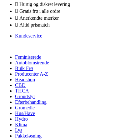
Hurtig og diskret levering
Gratis frø i alle ordre
Anerkendte mærker
Altid prismatch
Kundeservice
Feminiserede
Autoblomstrende
Bulk Frø
Producenter A-Z
Headshop
CBD
THCA
Groudstyr
Efterbehandling
Gromedie
Hus/Have
Hydro
Klima
Lys
Pakkeløsning