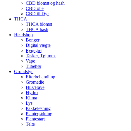
CBD blomst og hash
CBD olie
CBD til Dyr
THCA
THCA blomst
THCA hash
Headshop
Bonger
Digital vægte
Rygegrej
Tasker, Tøj mm.
Vape
Tilbehør
Groudstyr
Efterbehandling
Gromedie
Hus/Have
Hydro
Klima
Lys
Pakkeløsning
Plantegødning
Plantestart
Telte