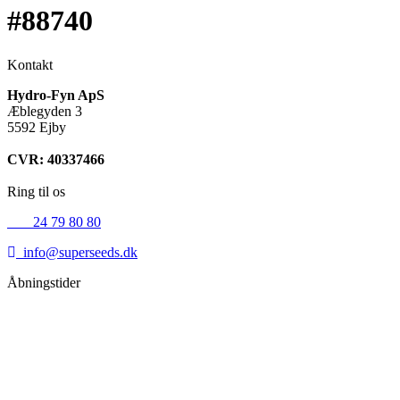
#88740
Kontakt
Hydro-Fyn ApS
Æblegyden 3
5592 Ejby
CVR: 40337466
Ring til os
+45
24 79 80 80
info@superseeds.dk
Åbningstider
Mandag:
11.00 - 18.00
Tirsdag:
11.00 - 18.00
Onsdag:
11.00 - 18.00
Torsdag:
11.00 - 18.00
Fredag:
11.00 - 16.00