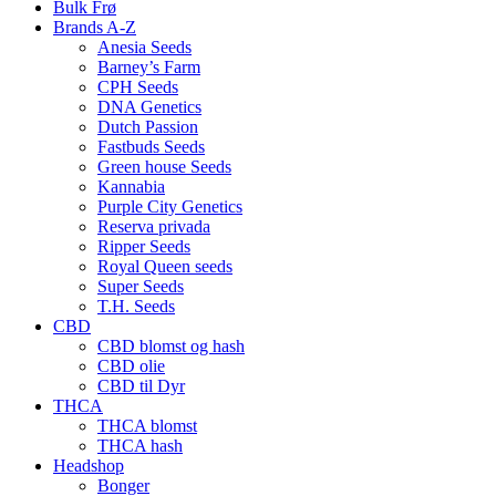
Bulk Frø
Brands A-Z
Anesia Seeds
Barney’s Farm
CPH Seeds
DNA Genetics
Dutch Passion
Fastbuds Seeds
Green house Seeds
Kannabia
Purple City Genetics
Reserva privada
Ripper Seeds
Royal Queen seeds
Super Seeds
T.H. Seeds
CBD
CBD blomst og hash
CBD olie
CBD til Dyr
THCA
THCA blomst
THCA hash
Headshop
Bonger