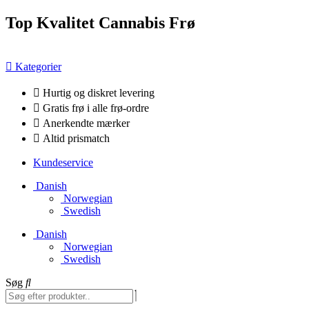
Videre
Top Kvalitet Cannabis Frø
til
indhold
Kategorier
Hurtig og diskret levering
Gratis frø i alle frø-ordre
Anerkendte mærker
Altid prismatch
Kundeservice
Danish
Norwegian
Swedish
Danish
Norwegian
Swedish
Søg