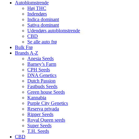
Autoblomstrende
Høj THC
Indendørs
Indica dominant
Sativa dominant
Udendørs autoblomstrende
CBD
Se alle auto frø
Bulk Frø
Brands A-Z
Anesia Seeds
Barney’s Farm
CPH Seeds
DNA Genetics
Dutch Passion
Fastbuds Seeds
Green house Seeds
Kannabia
Purple City Genetics
Reserva privada
Ripper Seeds
Royal Queen seeds
Super Seeds
T.H. Seeds
CBD