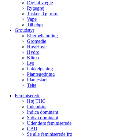
Digital vægte
Rygegrej
Tasker, Tøj mm.
Vape
Tilbehør
Groudstyr
Efterbehandling
Gromedie
Hus/Have
Hydro
Klima
Lys
Pakkeløsning
Plantegødning
Plantestart
Telte
Feminiserede
Høj THC
Indendørs
Indica dominant
Sativa dominant
Udendørs feminiserede
CBD
Se alle feminiserede frø