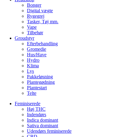
Bonger
Digital vægte
Rygegrej
Tasker, Tøj mm.
Vape
Tilbehør
Groudstyr
Efterbehandling
Gromedie
Hus/Have
Hydro
Klima
Lys
Pakkeløsning
Plantegødning
Plantestart
Telte
Feminiserede
Høj THC
Indendørs
Indica dominant
Sativa dominant
Udendørs feminiserede
CBD