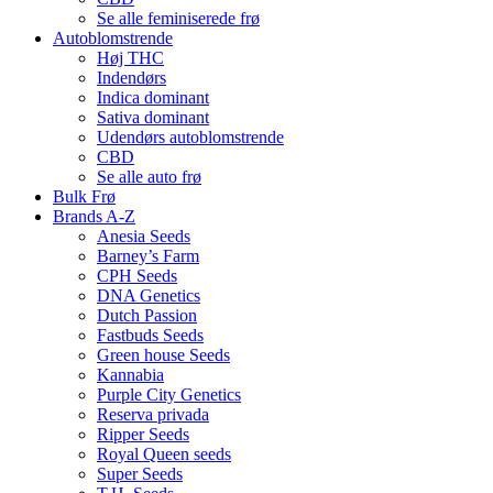
Se alle feminiserede frø
Autoblomstrende
Høj THC
Indendørs
Indica dominant
Sativa dominant
Udendørs autoblomstrende
CBD
Se alle auto frø
Bulk Frø
Brands A-Z
Anesia Seeds
Barney’s Farm
CPH Seeds
DNA Genetics
Dutch Passion
Fastbuds Seeds
Green house Seeds
Kannabia
Purple City Genetics
Reserva privada
Ripper Seeds
Royal Queen seeds
Super Seeds