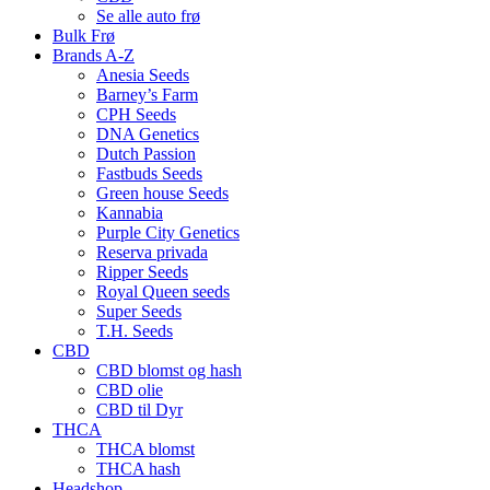
Se alle auto frø
Bulk Frø
Brands A-Z
Anesia Seeds
Barney’s Farm
CPH Seeds
DNA Genetics
Dutch Passion
Fastbuds Seeds
Green house Seeds
Kannabia
Purple City Genetics
Reserva privada
Ripper Seeds
Royal Queen seeds
Super Seeds
T.H. Seeds
CBD
CBD blomst og hash
CBD olie
CBD til Dyr
THCA
THCA blomst
THCA hash
Headshop