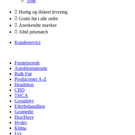
Telte
Hurtig og diskret levering
Gratis frø i alle ordre
Anerkendte mærker
Altid prismatch
Kundeservice
Feminiserede
Autoblomstrende
Bulk Frø
Producenter A-Z
Headshop
CBD
THCA
Groudstyr
Efterbehandling
Gromedie
Hus/Have
Hydro
Klima
Lys