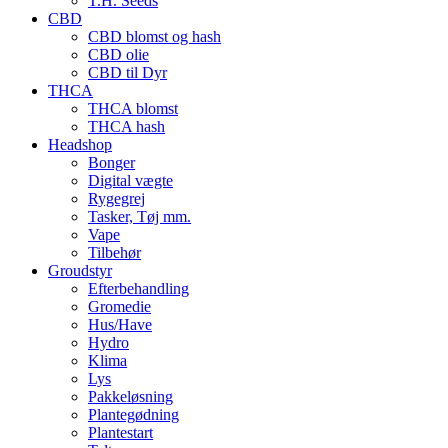
T.H. Seeds
CBD
CBD blomst og hash
CBD olie
CBD til Dyr
THCA
THCA blomst
THCA hash
Headshop
Bonger
Digital vægte
Rygegrej
Tasker, Tøj mm.
Vape
Tilbehør
Groudstyr
Efterbehandling
Gromedie
Hus/Have
Hydro
Klima
Lys
Pakkeløsning
Plantegødning
Plantestart