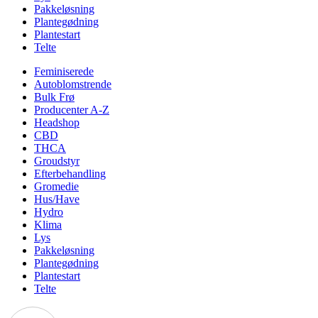
Pakkeløsning
Plantegødning
Plantestart
Telte
Feminiserede
Autoblomstrende
Bulk Frø
Producenter A-Z
Headshop
CBD
THCA
Groudstyr
Efterbehandling
Gromedie
Hus/Have
Hydro
Klima
Lys
Pakkeløsning
Plantegødning
Plantestart
Telte