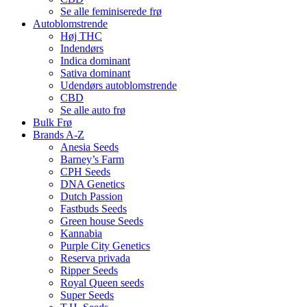
Se alle feminiserede frø
Autoblomstrende
Høj THC
Indendørs
Indica dominant
Sativa dominant
Udendørs autoblomstrende
CBD
Se alle auto frø
Bulk Frø
Brands A-Z
Anesia Seeds
Barney’s Farm
CPH Seeds
DNA Genetics
Dutch Passion
Fastbuds Seeds
Green house Seeds
Kannabia
Purple City Genetics
Reserva privada
Ripper Seeds
Royal Queen seeds
Super Seeds