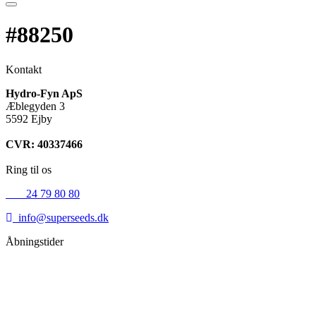
#88250
Kontakt
Hydro-Fyn ApS
Æblegyden 3
5592 Ejby
CVR: 40337466
Ring til os
+45
24 79 80 80
info@superseeds.dk
Åbningstider
Mandag:
11.00 - 18.00
Tirsdag:
11.00 - 18.00
Onsdag:
11.00 - 18.00
Torsdag:
11.00 - 18.00