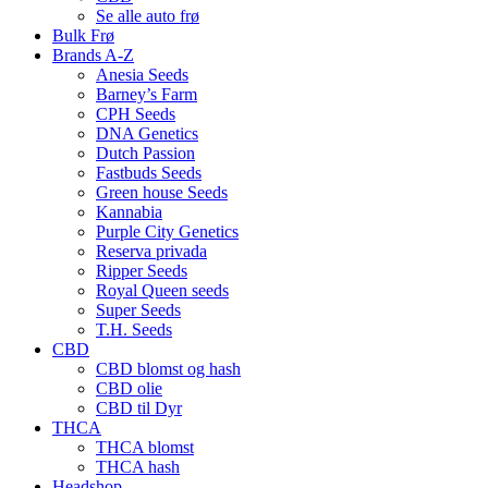
Se alle auto frø
Bulk Frø
Brands A-Z
Anesia Seeds
Barney’s Farm
CPH Seeds
DNA Genetics
Dutch Passion
Fastbuds Seeds
Green house Seeds
Kannabia
Purple City Genetics
Reserva privada
Ripper Seeds
Royal Queen seeds
Super Seeds
T.H. Seeds
CBD
CBD blomst og hash
CBD olie
CBD til Dyr
THCA
THCA blomst
THCA hash
Headshop