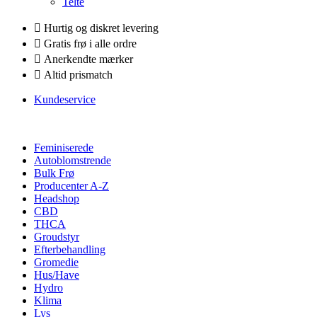
Telte
Hurtig og diskret levering
Gratis frø i alle ordre
Anerkendte mærker
Altid prismatch
Kundeservice
Feminiserede
Autoblomstrende
Bulk Frø
Producenter A-Z
Headshop
CBD
THCA
Groudstyr
Efterbehandling
Gromedie
Hus/Have
Hydro
Klima
Lys