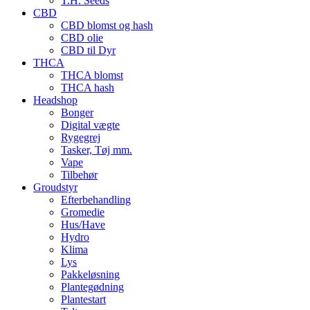
T.H. Seeds
CBD
CBD blomst og hash
CBD olie
CBD til Dyr
THCA
THCA blomst
THCA hash
Headshop
Bonger
Digital vægte
Rygegrej
Tasker, Tøj mm.
Vape
Tilbehør
Groudstyr
Efterbehandling
Gromedie
Hus/Have
Hydro
Klima
Lys
Pakkeløsning
Plantegødning
Plantestart