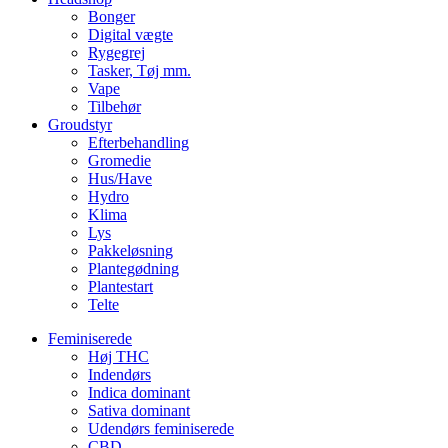
Bonger
Digital vægte
Rygegrej
Tasker, Tøj mm.
Vape
Tilbehør
Groudstyr
Efterbehandling
Gromedie
Hus/Have
Hydro
Klima
Lys
Pakkeløsning
Plantegødning
Plantestart
Telte
Feminiserede
Høj THC
Indendørs
Indica dominant
Sativa dominant
Udendørs feminiserede
CBD