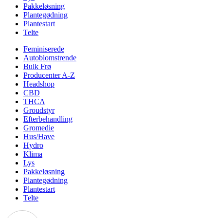
Pakkeløsning
Plantegødning
Plantestart
Telte
Feminiserede
Autoblomstrende
Bulk Frø
Producenter A-Z
Headshop
CBD
THCA
Groudstyr
Efterbehandling
Gromedie
Hus/Have
Hydro
Klima
Lys
Pakkeløsning
Plantegødning
Plantestart
Telte