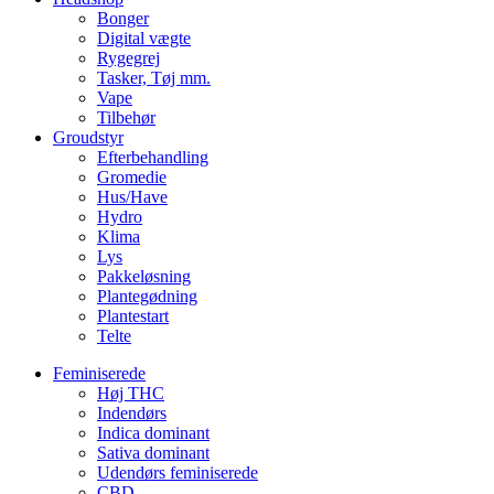
Bonger
Digital vægte
Rygegrej
Tasker, Tøj mm.
Vape
Tilbehør
Groudstyr
Efterbehandling
Gromedie
Hus/Have
Hydro
Klima
Lys
Pakkeløsning
Plantegødning
Plantestart
Telte
Feminiserede
Høj THC
Indendørs
Indica dominant
Sativa dominant
Udendørs feminiserede
CBD