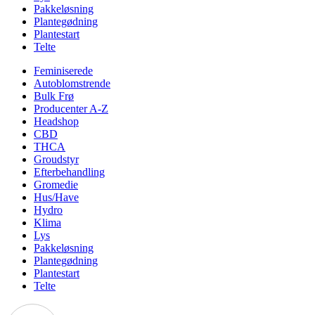
Pakkeløsning
Plantegødning
Plantestart
Telte
Feminiserede
Autoblomstrende
Bulk Frø
Producenter A-Z
Headshop
CBD
THCA
Groudstyr
Efterbehandling
Gromedie
Hus/Have
Hydro
Klima
Lys
Pakkeløsning
Plantegødning
Plantestart
Telte