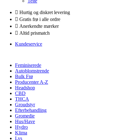
Telte
Hurtig og diskret levering
Gratis frø i alle ordre
Anerkendte mærker
Altid prismatch
Kundeservice
Feminiserede
Autoblomstrende
Bulk Frø
Producenter A-Z
Headshop
CBD
THCA
Groudstyr
Efterbehandling
Gromedie
Hus/Have
Hydro
Klima
Lys