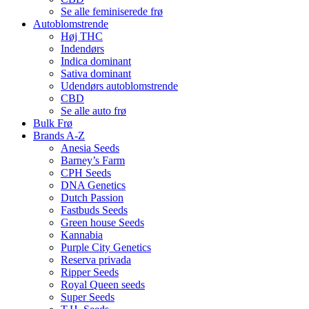
Se alle feminiserede frø
Autoblomstrende
Høj THC
Indendørs
Indica dominant
Sativa dominant
Udendørs autoblomstrende
CBD
Se alle auto frø
Bulk Frø
Brands A-Z
Anesia Seeds
Barney’s Farm
CPH Seeds
DNA Genetics
Dutch Passion
Fastbuds Seeds
Green house Seeds
Kannabia
Purple City Genetics
Reserva privada
Ripper Seeds
Royal Queen seeds
Super Seeds