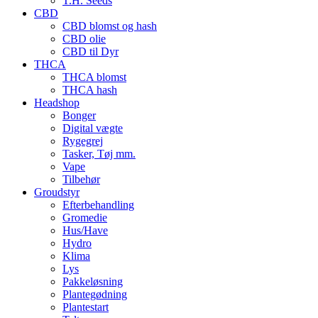
T.H. Seeds
CBD
CBD blomst og hash
CBD olie
CBD til Dyr
THCA
THCA blomst
THCA hash
Headshop
Bonger
Digital vægte
Rygegrej
Tasker, Tøj mm.
Vape
Tilbehør
Groudstyr
Efterbehandling
Gromedie
Hus/Have
Hydro
Klima
Lys
Pakkeløsning
Plantegødning
Plantestart