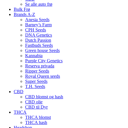
Se alle auto frø
Bulk Frø
Brands A-Z
Anesia Seeds
Barney’s Farm
CPH Seeds
DNA Genetics
Dutch Passion
Fastbuds Seeds
Green house Seeds
Kannabia
Purple City Genetics
Reserva privada
Ripper Seeds
Royal Queen seeds
Super Seeds
T.H. Seeds
CBD
CBD blomst og hash
CBD olie
CBD til Dyr
THCA
THCA blomst
THCA hash
Headshop