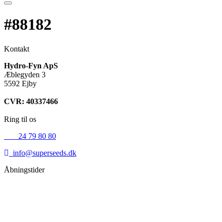
#88182
Kontakt
Hydro-Fyn ApS
Æblegyden 3
5592 Ejby
CVR: 40337466
Ring til os
+45
24 79 80 80
info@superseeds.dk
Åbningstider
Mandag:
11.00 - 18.00
Tirsdag:
11.00 - 18.00
Onsdag:
11.00 - 18.00
Torsdag:
11.00 - 18.00