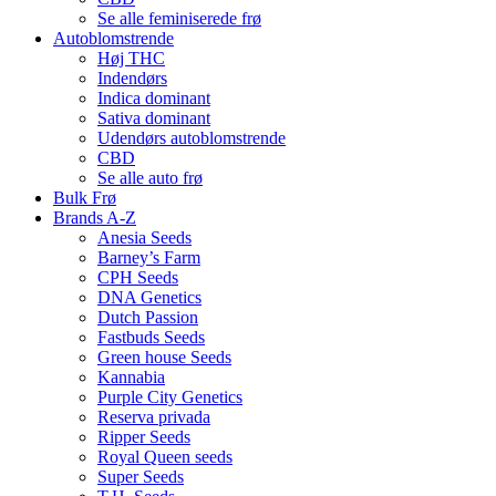
Se alle feminiserede frø
Autoblomstrende
Høj THC
Indendørs
Indica dominant
Sativa dominant
Udendørs autoblomstrende
CBD
Se alle auto frø
Bulk Frø
Brands A-Z
Anesia Seeds
Barney’s Farm
CPH Seeds
DNA Genetics
Dutch Passion
Fastbuds Seeds
Green house Seeds
Kannabia
Purple City Genetics
Reserva privada
Ripper Seeds
Royal Queen seeds
Super Seeds