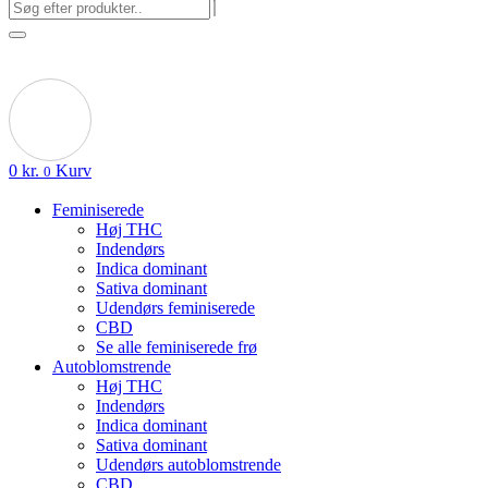
0
kr.
Kurv
0
Feminiserede
Høj THC
Indendørs
Indica dominant
Sativa dominant
Udendørs feminiserede
CBD
Se alle feminiserede frø
Autoblomstrende
Høj THC
Indendørs
Indica dominant
Sativa dominant
Udendørs autoblomstrende
CBD