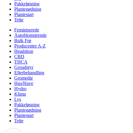
Pakkeløsning
Plantegødning
Plantestart
Telte
Feminiserede
Autoblomstrende
Bulk Frø
Producenter A-Z
Headshop
CBD
THCA
Groudstyr
Efterbehandling
Gromedie
Hus/Have
Hydro
Klima
Lys
Pakkeløsning
Plantegødning
Plantestart
Telte