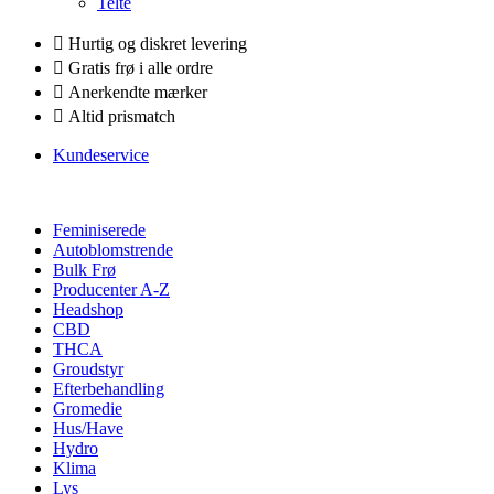
Telte
Hurtig og diskret levering
Gratis frø i alle ordre
Anerkendte mærker
Altid prismatch
Kundeservice
Feminiserede
Autoblomstrende
Bulk Frø
Producenter A-Z
Headshop
CBD
THCA
Groudstyr
Efterbehandling
Gromedie
Hus/Have
Hydro
Klima
Lys