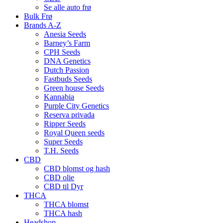
Se alle auto frø
Bulk Frø
Brands A-Z
Anesia Seeds
Barney’s Farm
CPH Seeds
DNA Genetics
Dutch Passion
Fastbuds Seeds
Green house Seeds
Kannabia
Purple City Genetics
Reserva privada
Ripper Seeds
Royal Queen seeds
Super Seeds
T.H. Seeds
CBD
CBD blomst og hash
CBD olie
CBD til Dyr
THCA
THCA blomst
THCA hash
Headshop