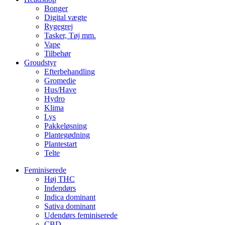
Bonger
Digital vægte
Rygegrej
Tasker, Tøj mm.
Vape
Tilbehør
Groudstyr
Efterbehandling
Gromedie
Hus/Have
Hydro
Klima
Lys
Pakkeløsning
Plantegødning
Plantestart
Telte
Feminiserede
Høj THC
Indendørs
Indica dominant
Sativa dominant
Udendørs feminiserede
CBD