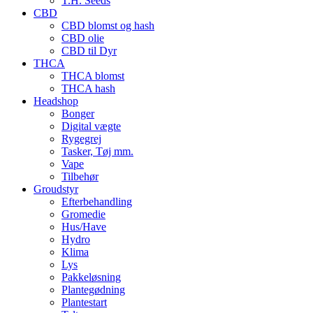
T.H. Seeds
CBD
CBD blomst og hash
CBD olie
CBD til Dyr
THCA
THCA blomst
THCA hash
Headshop
Bonger
Digital vægte
Rygegrej
Tasker, Tøj mm.
Vape
Tilbehør
Groudstyr
Efterbehandling
Gromedie
Hus/Have
Hydro
Klima
Lys
Pakkeløsning
Plantegødning
Plantestart