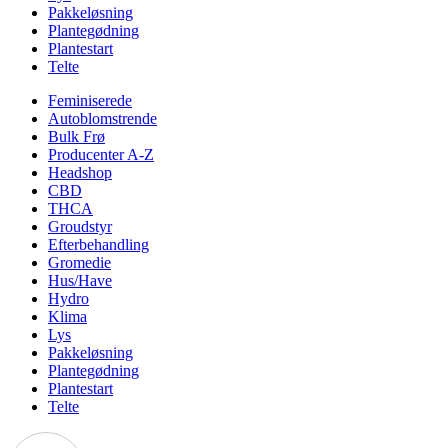
Pakkeløsning
Plantegødning
Plantestart
Telte
Feminiserede
Autoblomstrende
Bulk Frø
Producenter A-Z
Headshop
CBD
THCA
Groudstyr
Efterbehandling
Gromedie
Hus/Have
Hydro
Klima
Lys
Pakkeløsning
Plantegødning
Plantestart
Telte