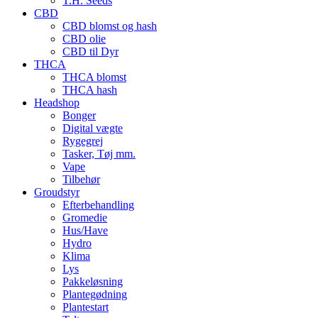
T.H. Seeds
CBD
CBD blomst og hash
CBD olie
CBD til Dyr
THCA
THCA blomst
THCA hash
Headshop
Bonger
Digital vægte
Rygegrej
Tasker, Tøj mm.
Vape
Tilbehør
Groudstyr
Efterbehandling
Gromedie
Hus/Have
Hydro
Klima
Lys
Pakkeløsning
Plantegødning
Plantestart