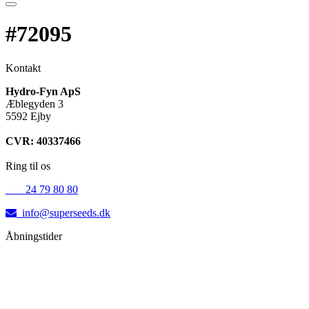
#72095
Kontakt
Hydro-Fyn ApS
Æblegyden 3
5592 Ejby
CVR: 40337466
Ring til os
+45
24 79 80 80
info@superseeds.dk
Åbningstider
Mandag:
11.00 - 18.00
Tirsdag:
11.00 - 18.00
Onsdag:
11.00 - 18.00
Torsdag:
11.00 - 18.00