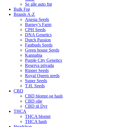
Se alle auto frø
Bulk Frø
Brands A-Z
Anesia Seeds
Barney’s Farm
CPH Seeds
DNA Genetics
Dutch Passion
Fastbuds Seeds
Green house Seeds
Kannabia
Purple City Genetics
Reserva privada
Ripper Seeds
Royal Queen seeds
Super Seeds
T.H. Seeds
CBD
CBD blomst og hash
CBD olie
CBD til Dyr
THCA
THCA blomst
THCA hash
Headshop