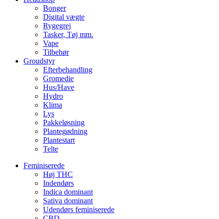
Bonger
Digital vægte
Rygegrej
Tasker, Tøj mm.
Vape
Tilbehør
Groudstyr
Efterbehandling
Gromedie
Hus/Have
Hydro
Klima
Lys
Pakkeløsning
Plantegødning
Plantestart
Telte
Feminiserede
Høj THC
Indendørs
Indica dominant
Sativa dominant
Udendørs feminiserede
CBD