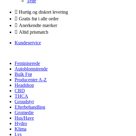
Telte
Hurtig og diskret levering
Gratis frø i alle ordre
Anerkendte mærker
Altid prismatch
Kundeservice
Feminiserede
Autoblomstrende
Bulk Frø
Producenter A-Z
Headshop
CBD
THCA
Groudstyr
Efterbehandling
Gromedie
Hus/Have
Hydro
Klima
Lys