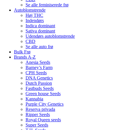
Se alle feminiserede frø
Autoblomstrende
Høj THC
Indendørs
Indica dominant
Sativa dominant
Udendørs autoblomstrende
CBD
Se alle auto frø
Bulk Frø
Brands A-Z
Anesia Seeds
Barney’s Farm
CPH Seeds
DNA Genetics
Dutch Passion
Fastbuds Seeds
Green house Seeds
Kannabia
Purple City Genetics
Reserva privada
Ripper Seeds
Royal Queen seeds
Super Seeds