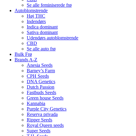
Se alle feminiserede frø
Autoblomstrende
Høj THC
Indendørs
Indica dominant
Sativa dominant
Udendørs autoblomstrende
CBD
Se alle auto frø
Bulk Frø
Brands A-Z
Anesia Seeds
Barney’s Farm
CPH Seeds
DNA Genetics
Dutch Passion
Fastbuds Seeds
Green house Seeds
Kannabia
Purple City Genetics
Reserva privada
Ripper Seeds
Royal Queen seeds
Super Seeds