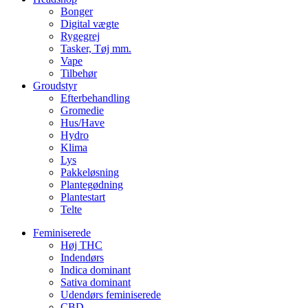
Bonger
Digital vægte
Rygegrej
Tasker, Tøj mm.
Vape
Tilbehør
Groudstyr
Efterbehandling
Gromedie
Hus/Have
Hydro
Klima
Lys
Pakkeløsning
Plantegødning
Plantestart
Telte
Feminiserede
Høj THC
Indendørs
Indica dominant
Sativa dominant
Udendørs feminiserede
CBD