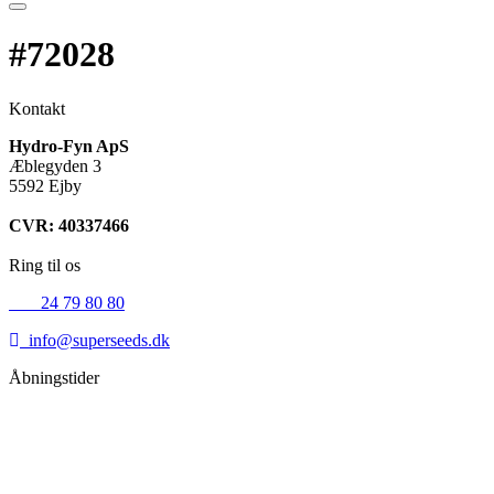
#72028
Kontakt
Hydro-Fyn ApS
Æblegyden 3
5592 Ejby
CVR: 40337466
Ring til os
+45
24 79 80 80
info@superseeds.dk
Åbningstider
Mandag:
11.00 - 18.00
Tirsdag:
11.00 - 18.00
Onsdag:
11.00 - 18.00
Torsdag:
11.00 - 18.00