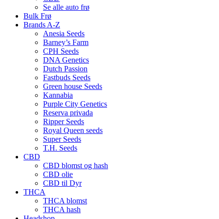
Se alle auto frø
Bulk Frø
Brands A-Z
Anesia Seeds
Barney’s Farm
CPH Seeds
DNA Genetics
Dutch Passion
Fastbuds Seeds
Green house Seeds
Kannabia
Purple City Genetics
Reserva privada
Ripper Seeds
Royal Queen seeds
Super Seeds
T.H. Seeds
CBD
CBD blomst og hash
CBD olie
CBD til Dyr
THCA
THCA blomst
THCA hash
Headshop