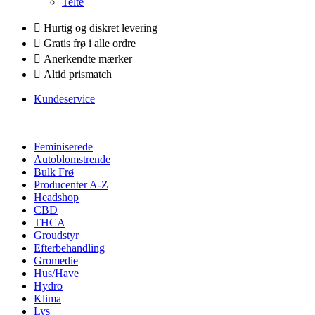
Telte
Hurtig og diskret levering
Gratis frø i alle ordre
Anerkendte mærker
Altid prismatch
Kundeservice
Feminiserede
Autoblomstrende
Bulk Frø
Producenter A-Z
Headshop
CBD
THCA
Groudstyr
Efterbehandling
Gromedie
Hus/Have
Hydro
Klima
Lys