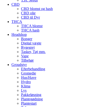
T.H. Seeds
CBD
CBD blomst og hash
CBD olie
CBD til Dyr
THCA
THCA blomst
THCA hash
Headshop
Bonger
Digital vægte
Rygegrej
Tasker, Tøj mm.
Vape
Tilbehør
Groudstyr
Efterbehandling
Gromedie
Hus/Have
Hydro
Klima
Lys
Pakkeløsning
Plantegødning
Plantestart