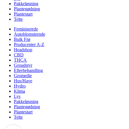
Pakkeløsning
Plantegødning
Plantestart
Telte
Feminiserede
Autoblomstrende
Bulk Frø
Producenter A-Z
Headshop
CBD
THCA
Groudstyr
Efterbehandling
Gromedie
Hus/Have
Hydro
Klima
Lys
Pakkeløsning
Plantegødning
Plantestart
Telte