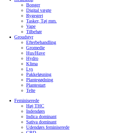
Bonger
Digital vægte
Rygegrej
Tasker, Tøj mm.
Vape
Tilbehør
Groudstyr
Efterbehandling
Gromedie
Hus/Have
Hydro
Klima
Lys
Pakkeløsning
Plantegødning
Plantestart
Telte
Feminiserede
Høj THC
Indendørs
Indica dominant
Sativa dominant
Udendørs feminiserede
CBD