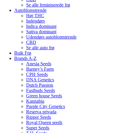
Se alle feminiserede frø
Autoblomstrende
Høj THC
Indendørs
Indica dominant
Sativa dominant
Udendørs autoblomstrende
CBD
Se alle auto frø
Bulk Frø
Brands A-Z
Anesia Seeds
Barney’s Farm
CPH Seeds
DNA Genetics
Dutch Passion
Fastbuds Seeds
Green house Seeds
Kannabia
Purple City Genetics
Reserva privada
Ripper Seeds
Royal Queen seeds
Super Seeds