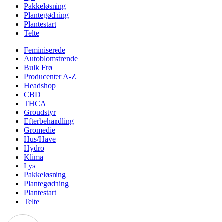
Pakkeløsning
Plantegødning
Plantestart
Telte
Feminiserede
Autoblomstrende
Bulk Frø
Producenter A-Z
Headshop
CBD
THCA
Groudstyr
Efterbehandling
Gromedie
Hus/Have
Hydro
Klima
Lys
Pakkeløsning
Plantegødning
Plantestart
Telte