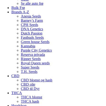
Se alle auto frø
Bulk Frø
Brands A-Z
Anesia Seeds
Barney’s Farm
CPH Seeds
DNA Genetics
Dutch Passion
Fastbuds Seeds
Green house Seeds
Kannabia
Purple City Genetics
Reserva privada
Ripper Seeds
Royal Queen seeds
Super Seeds
T.H. Seeds
CBD
CBD blomst og hash
CBD olie
CBD til Dyr
THCA
THCA blomst
THCA hash
Headshop