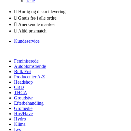
Telte
Hurtig og diskret levering
Gratis frø i alle ordre
Anerkendte mærker
Altid prismatch
Kundeservice
Feminiserede
Autoblomstrende
Bulk Frø
Producenter A-Z
Headshop
CBD
THCA
Groudstyr
Efterbehandling
Gromedie
Hus/Have
Hydro
Klima
Lys