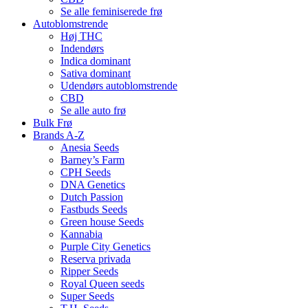
Se alle feminiserede frø
Autoblomstrende
Høj THC
Indendørs
Indica dominant
Sativa dominant
Udendørs autoblomstrende
CBD
Se alle auto frø
Bulk Frø
Brands A-Z
Anesia Seeds
Barney’s Farm
CPH Seeds
DNA Genetics
Dutch Passion
Fastbuds Seeds
Green house Seeds
Kannabia
Purple City Genetics
Reserva privada
Ripper Seeds
Royal Queen seeds
Super Seeds