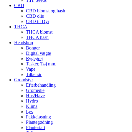
T.H. Seeds
CBD
CBD blomst og hash
CBD olie
CBD til Dyr
THCA
THCA blomst
THCA hash
Headshop
Bonger
Digital vægte
Rygegrej
Tasker, Tøj mm.
Vape
Tilbehør
Groudstyr
Efterbehandling
Gromedie
Hus/Have
Hydro
Klima
Lys
Pakkeløsning
Plantegødning
Plantestart