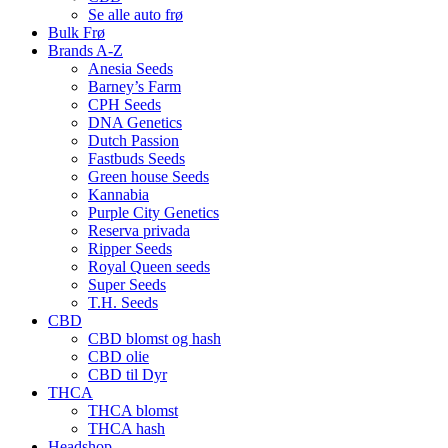
Se alle auto frø
Bulk Frø
Brands A-Z
Anesia Seeds
Barney’s Farm
CPH Seeds
DNA Genetics
Dutch Passion
Fastbuds Seeds
Green house Seeds
Kannabia
Purple City Genetics
Reserva privada
Ripper Seeds
Royal Queen seeds
Super Seeds
T.H. Seeds
CBD
CBD blomst og hash
CBD olie
CBD til Dyr
THCA
THCA blomst
THCA hash
Headshop