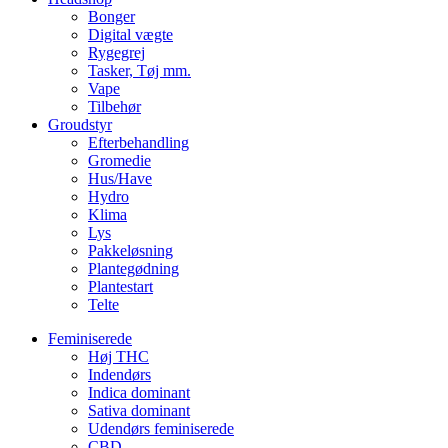
Bonger
Digital vægte
Rygegrej
Tasker, Tøj mm.
Vape
Tilbehør
Groudstyr
Efterbehandling
Gromedie
Hus/Have
Hydro
Klima
Lys
Pakkeløsning
Plantegødning
Plantestart
Telte
Feminiserede
Høj THC
Indendørs
Indica dominant
Sativa dominant
Udendørs feminiserede
CBD