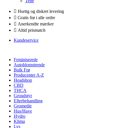
Telte
Hurtig og diskret levering
Gratis frø i alle ordre
Anerkendte mærker
Altid prismatch
Kundeservice
Feminiserede
Autoblomstrende
Bulk Frø
Producenter A-Z
Headshop
CBD
THCA
Groudstyr
Efterbehandling
Gromedie
Hus/Have
Hydro
Klima
Lys