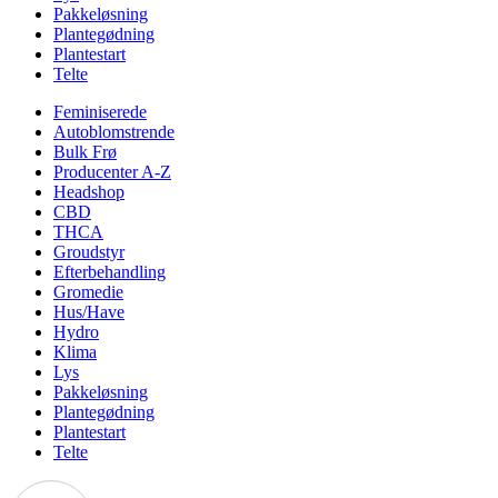
Pakkeløsning
Plantegødning
Plantestart
Telte
Feminiserede
Autoblomstrende
Bulk Frø
Producenter A-Z
Headshop
CBD
THCA
Groudstyr
Efterbehandling
Gromedie
Hus/Have
Hydro
Klima
Lys
Pakkeløsning
Plantegødning
Plantestart
Telte