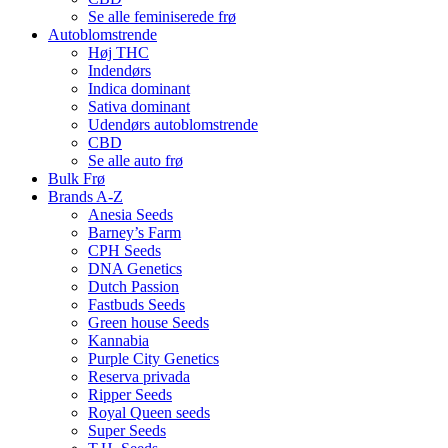
Se alle feminiserede frø
Autoblomstrende
Høj THC
Indendørs
Indica dominant
Sativa dominant
Udendørs autoblomstrende
CBD
Se alle auto frø
Bulk Frø
Brands A-Z
Anesia Seeds
Barney’s Farm
CPH Seeds
DNA Genetics
Dutch Passion
Fastbuds Seeds
Green house Seeds
Kannabia
Purple City Genetics
Reserva privada
Ripper Seeds
Royal Queen seeds
Super Seeds