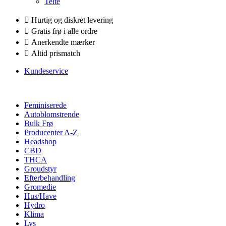
Telte
Hurtig og diskret levering
Gratis frø i alle ordre
Anerkendte mærker
Altid prismatch
Kundeservice
Feminiserede
Autoblomstrende
Bulk Frø
Producenter A-Z
Headshop
CBD
THCA
Groudstyr
Efterbehandling
Gromedie
Hus/Have
Hydro
Klima
Lys