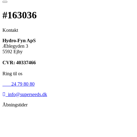
#163036
Kontakt
Hydro-Fyn ApS
Æblegyden 3
5592 Ejby
CVR: 40337466
Ring til os
+45
24 79 80 80
info@superseeds.dk
Åbningstider
Mandag:
11.00 - 18.00
Tirsdag:
11.00 - 18.00
Onsdag:
11.00 - 18.00
Torsdag:
11.00 - 18.00