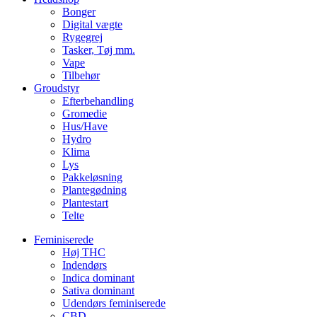
Bonger
Digital vægte
Rygegrej
Tasker, Tøj mm.
Vape
Tilbehør
Groudstyr
Efterbehandling
Gromedie
Hus/Have
Hydro
Klima
Lys
Pakkeløsning
Plantegødning
Plantestart
Telte
Feminiserede
Høj THC
Indendørs
Indica dominant
Sativa dominant
Udendørs feminiserede
CBD