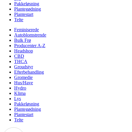
Pakkeløsning
Plantegødning
Plantestart
Telte
Feminiserede
Autoblomstrende
Bulk Frø
Producenter A-Z
Headshop
CBD
THCA
Groudstyr
Efterbehandling
Gromedie
Hus/Have
Hydro
Klima
Lys
Pakkeløsning
Plantegødning
Plantestart
Telte