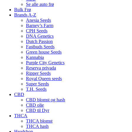
Se alle auto frø
Bulk Frø
Brands A-Z
Anesia Seeds
Barney’s Farm
CPH Seeds
DNA Genetics
Dutch Passion
Fastbuds Seeds
Green house Seeds
Kannabia
Purple City Genetics
Reserva privada
Ripper Seeds
Royal Queen seeds
Super Seeds
T.H. Seeds
CBD
CBD blomst og hash
CBD olie
CBD til Dyr
THCA
THCA blomst
THCA hash
Headshop