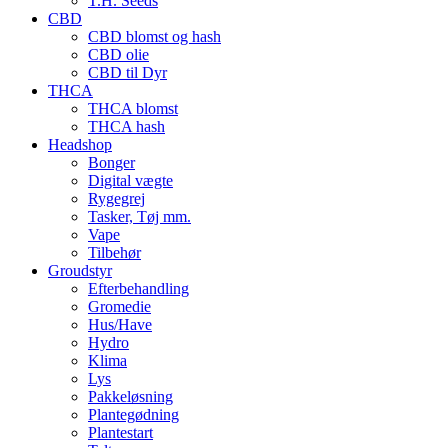
T.H. Seeds
CBD
CBD blomst og hash
CBD olie
CBD til Dyr
THCA
THCA blomst
THCA hash
Headshop
Bonger
Digital vægte
Rygegrej
Tasker, Tøj mm.
Vape
Tilbehør
Groudstyr
Efterbehandling
Gromedie
Hus/Have
Hydro
Klima
Lys
Pakkeløsning
Plantegødning
Plantestart