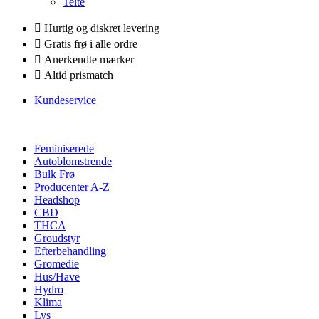
Telte
Hurtig og diskret levering
Gratis frø i alle ordre
Anerkendte mærker
Altid prismatch
Kundeservice
Feminiserede
Autoblomstrende
Bulk Frø
Producenter A-Z
Headshop
CBD
THCA
Groudstyr
Efterbehandling
Gromedie
Hus/Have
Hydro
Klima
Lys