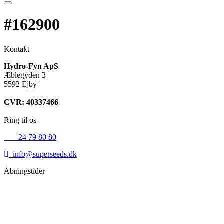
#162900
Kontakt
Hydro-Fyn ApS
Æblegyden 3
5592 Ejby
CVR: 40337466
Ring til os
+45
24 79 80 80
info@superseeds.dk
Åbningstider
Mandag:
11.00 - 18.00
Tirsdag:
11.00 - 18.00
Onsdag:
11.00 - 18.00
Torsdag:
11.00 - 18.00