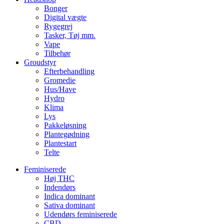
Bonger
Digital vægte
Rygegrej
Tasker, Tøj mm.
Vape
Tilbehør
Groudstyr
Efterbehandling
Gromedie
Hus/Have
Hydro
Klima
Lys
Pakkeløsning
Plantegødning
Plantestart
Telte
Feminiserede
Høj THC
Indendørs
Indica dominant
Sativa dominant
Udendørs feminiserede
CBD