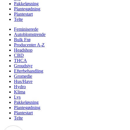
Pakkeløsning
Plantegødning
Plantestart
Telte
Feminiserede
Autoblomstrende
Bulk Frø
Producenter A-Z
Headshop
CBD
THCA
Groudstyr
Efterbehandling
Gromedie
Hus/Have
Hydro
Klima
Lys
Pakkeløsning
Plantegødning
Plantestart
Telte