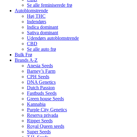
Se alle feminiserede frø
Autoblomstrende
Høj THC
Indendørs
Indica dominant
Sativa dominant
Udendørs autoblomstrende
CBD
Se alle auto frø
Bulk Frø
Brands A-Z
Anesia Seeds
Barney’s Farm
CPH Seeds
DNA Genetics
Dutch Passion
Fastbuds Seeds
Green house Seeds
Kannabia
Purple City Genetics
Reserva privada
Ripper Seeds
Royal Queen seeds
Super Seeds