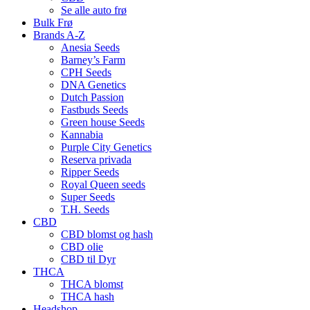
Se alle auto frø
Bulk Frø
Brands A-Z
Anesia Seeds
Barney’s Farm
CPH Seeds
DNA Genetics
Dutch Passion
Fastbuds Seeds
Green house Seeds
Kannabia
Purple City Genetics
Reserva privada
Ripper Seeds
Royal Queen seeds
Super Seeds
T.H. Seeds
CBD
CBD blomst og hash
CBD olie
CBD til Dyr
THCA
THCA blomst
THCA hash
Headshop