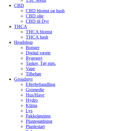
T.H. Seeds
CBD
CBD blomst og hash
CBD olie
CBD til Dyr
THCA
THCA blomst
THCA hash
Headshop
Bonger
Digital vægte
Rygegrej
Tasker, Tøj mm.
Vape
Tilbehør
Groudstyr
Efterbehandling
Gromedie
Hus/Have
Hydro
Klima
Lys
Pakkeløsning
Plantegødning
Plantestart