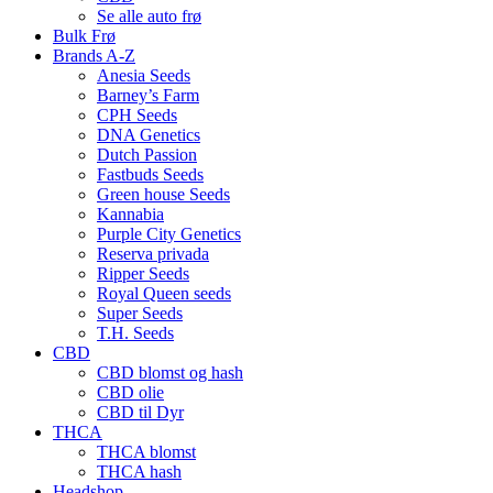
Se alle auto frø
Bulk Frø
Brands A-Z
Anesia Seeds
Barney’s Farm
CPH Seeds
DNA Genetics
Dutch Passion
Fastbuds Seeds
Green house Seeds
Kannabia
Purple City Genetics
Reserva privada
Ripper Seeds
Royal Queen seeds
Super Seeds
T.H. Seeds
CBD
CBD blomst og hash
CBD olie
CBD til Dyr
THCA
THCA blomst
THCA hash
Headshop