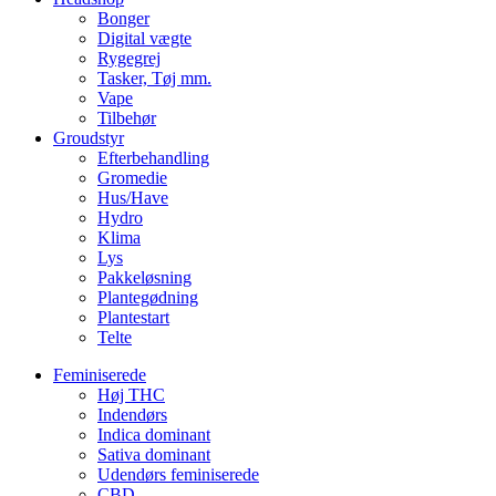
Bonger
Digital vægte
Rygegrej
Tasker, Tøj mm.
Vape
Tilbehør
Groudstyr
Efterbehandling
Gromedie
Hus/Have
Hydro
Klima
Lys
Pakkeløsning
Plantegødning
Plantestart
Telte
Feminiserede
Høj THC
Indendørs
Indica dominant
Sativa dominant
Udendørs feminiserede
CBD