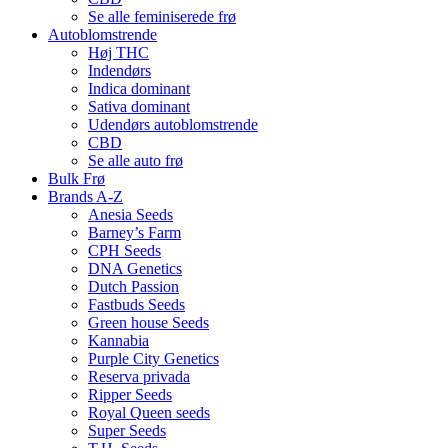
Se alle feminiserede frø
Autoblomstrende
Høj THC
Indendørs
Indica dominant
Sativa dominant
Udendørs autoblomstrende
CBD
Se alle auto frø
Bulk Frø
Brands A-Z
Anesia Seeds
Barney’s Farm
CPH Seeds
DNA Genetics
Dutch Passion
Fastbuds Seeds
Green house Seeds
Kannabia
Purple City Genetics
Reserva privada
Ripper Seeds
Royal Queen seeds
Super Seeds