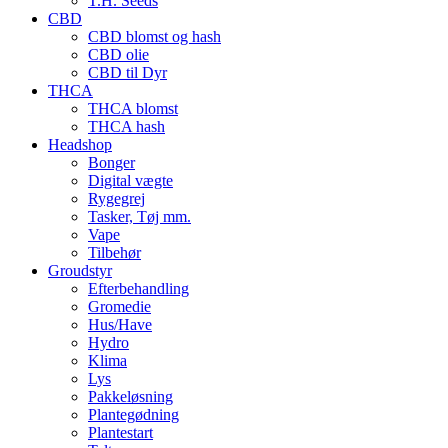
T.H. Seeds
CBD
CBD blomst og hash
CBD olie
CBD til Dyr
THCA
THCA blomst
THCA hash
Headshop
Bonger
Digital vægte
Rygegrej
Tasker, Tøj mm.
Vape
Tilbehør
Groudstyr
Efterbehandling
Gromedie
Hus/Have
Hydro
Klima
Lys
Pakkeløsning
Plantegødning
Plantestart