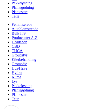
Pakkeløsning
Plantegødning
Plantestart
Telte
Feminiserede
Autoblomstrende
Bulk Frø
Producenter A-Z
Headshop
CBD
THCA
Groudstyr
Efterbehandling
Gromedie
Hus/Have
Hydro
Klima
Lys
Pakkeløsning
Plantegødning
Plantestart
Telte