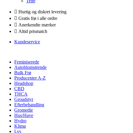
Telte
Hurtig og diskret levering
Gratis frø i alle ordre
Anerkendte mærker
Altid prismatch
Kundeservice
Feminiserede
Autoblomstrende
Bulk Frø
Producenter A-Z
Headshop
CBD
THCA
Groudstyr
Efterbehandling
Gromedie
Hus/Have
Hydro
Klima
Lys