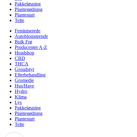
Pakkeløsning
Plantegødning
Plantestart
Telte
Feminiserede
Autoblomstrende
Bulk Frø
Producenter A-Z
Headshop
CBD
THCA
Groudstyr
Efterbehandling
Gromedie
Hus/Have
Hydro
Klima
Lys
Pakkeløsning
Plantegødning
Plantestart
Telte