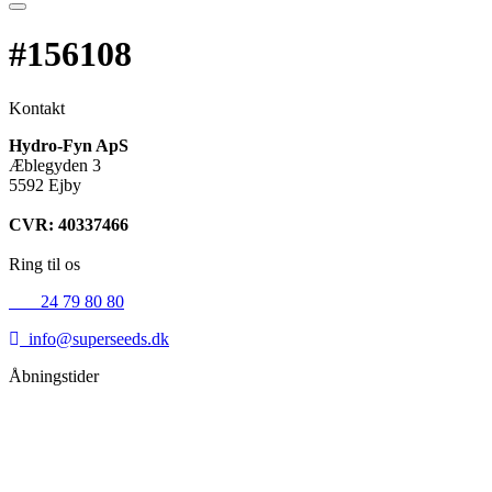
#156108
Kontakt
Hydro-Fyn ApS
Æblegyden 3
5592 Ejby
CVR: 40337466
Ring til os
+45
24 79 80 80
info@superseeds.dk
Åbningstider
Mandag:
11.00 - 18.00
Tirsdag:
11.00 - 18.00
Onsdag:
11.00 - 18.00
Torsdag:
11.00 - 18.00