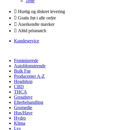
Telte
Hurtig og diskret levering
Gratis frø i alle ordre
Anerkendte mærker
Altid prismatch
Kundeservice
Feminiserede
Autoblomstrende
Bulk Frø
Producenter A-Z
Headshop
CBD
THCA
Groudstyr
Efterbehandling
Gromedie
Hus/Have
Hydro
Klima
Lys