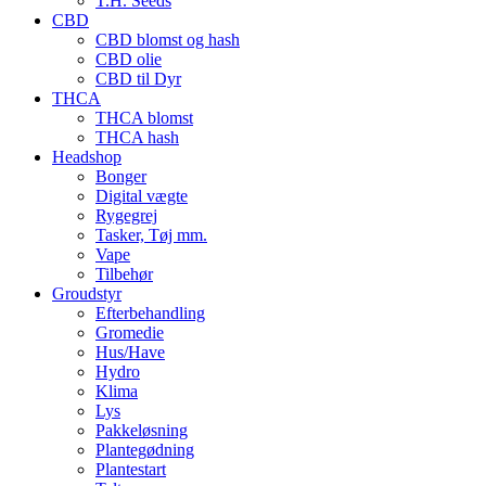
T.H. Seeds
CBD
CBD blomst og hash
CBD olie
CBD til Dyr
THCA
THCA blomst
THCA hash
Headshop
Bonger
Digital vægte
Rygegrej
Tasker, Tøj mm.
Vape
Tilbehør
Groudstyr
Efterbehandling
Gromedie
Hus/Have
Hydro
Klima
Lys
Pakkeløsning
Plantegødning
Plantestart