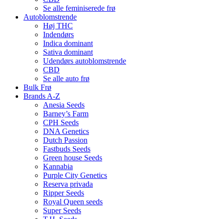
Se alle feminiserede frø
Autoblomstrende
Høj THC
Indendørs
Indica dominant
Sativa dominant
Udendørs autoblomstrende
CBD
Se alle auto frø
Bulk Frø
Brands A-Z
Anesia Seeds
Barney’s Farm
CPH Seeds
DNA Genetics
Dutch Passion
Fastbuds Seeds
Green house Seeds
Kannabia
Purple City Genetics
Reserva privada
Ripper Seeds
Royal Queen seeds
Super Seeds