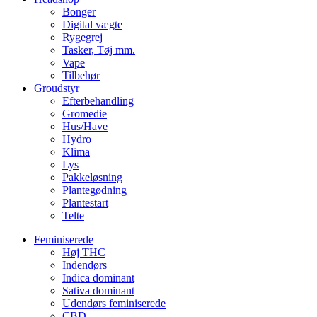
Bonger
Digital vægte
Rygegrej
Tasker, Tøj mm.
Vape
Tilbehør
Groudstyr
Efterbehandling
Gromedie
Hus/Have
Hydro
Klima
Lys
Pakkeløsning
Plantegødning
Plantestart
Telte
Feminiserede
Høj THC
Indendørs
Indica dominant
Sativa dominant
Udendørs feminiserede
CBD