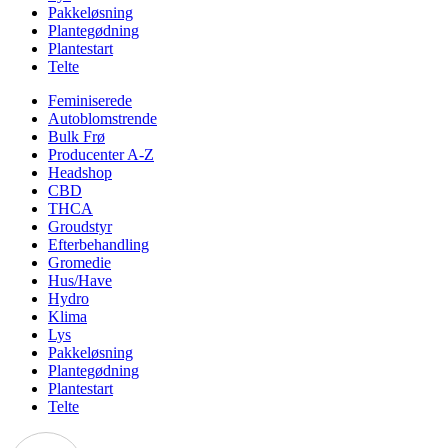
Pakkeløsning
Plantegødning
Plantestart
Telte
Feminiserede
Autoblomstrende
Bulk Frø
Producenter A-Z
Headshop
CBD
THCA
Groudstyr
Efterbehandling
Gromedie
Hus/Have
Hydro
Klima
Lys
Pakkeløsning
Plantegødning
Plantestart
Telte