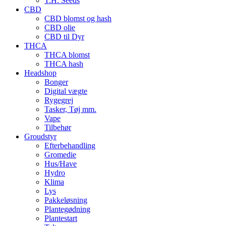
T.H. Seeds
CBD
CBD blomst og hash
CBD olie
CBD til Dyr
THCA
THCA blomst
THCA hash
Headshop
Bonger
Digital vægte
Rygegrej
Tasker, Tøj mm.
Vape
Tilbehør
Groudstyr
Efterbehandling
Gromedie
Hus/Have
Hydro
Klima
Lys
Pakkeløsning
Plantegødning
Plantestart