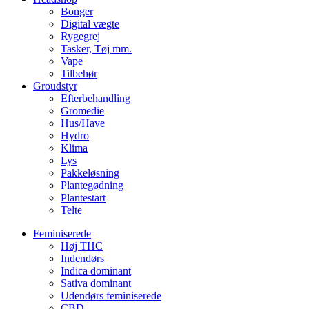
Bonger
Digital vægte
Rygegrej
Tasker, Tøj mm.
Vape
Tilbehør
Groudstyr
Efterbehandling
Gromedie
Hus/Have
Hydro
Klima
Lys
Pakkeløsning
Plantegødning
Plantestart
Telte
Feminiserede
Høj THC
Indendørs
Indica dominant
Sativa dominant
Udendørs feminiserede
CBD