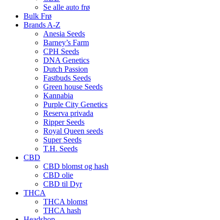
Se alle auto frø
Bulk Frø
Brands A-Z
Anesia Seeds
Barney’s Farm
CPH Seeds
DNA Genetics
Dutch Passion
Fastbuds Seeds
Green house Seeds
Kannabia
Purple City Genetics
Reserva privada
Ripper Seeds
Royal Queen seeds
Super Seeds
T.H. Seeds
CBD
CBD blomst og hash
CBD olie
CBD til Dyr
THCA
THCA blomst
THCA hash
Headshop