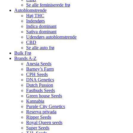
Se alle feminiserede frø
Autoblomstrende
Høj THC
Indendørs
Indica dominant
Sativa dominant
Udendørs autoblomstrende
CBD
Se alle auto frø
Bulk Frø
Brands A-Z
Anesia Seeds
Barney’s Farm
CPH Seeds
DNA Genetics
Dutch Passion
Fastbuds Seeds
Green house Seeds
Kannabia
Purple City Genetics
Reserva privada
Ripper Seeds
Royal Queen seeds
Super Seeds