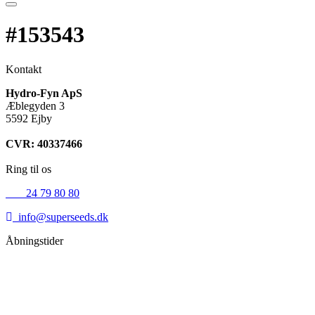
#153543
Kontakt
Hydro-Fyn ApS
Æblegyden 3
5592 Ejby
CVR: 40337466
Ring til os
+45
24 79 80 80
info@superseeds.dk
Åbningstider
Mandag:
11.00 - 18.00
Tirsdag:
11.00 - 18.00
Onsdag:
11.00 - 18.00
Torsdag:
11.00 - 18.00