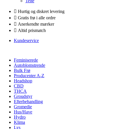
Telte
Hurtig og diskret levering
Gratis frø i alle ordre
Anerkendte mærker
Altid prismatch
Kundeservice
Feminiserede
Autoblomstrende
Bulk Frø
Producenter A-Z
Headshop
CBD
THCA
Groudstyr
Efterbehandling
Gromedie
Hus/Have
Hydro
Klima
Lys