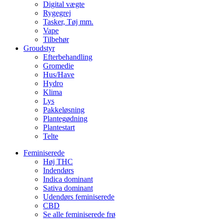
Digital vægte
Rygegrej
Tasker, Tøj mm.
Vape
Tilbehør
Groudstyr
Efterbehandling
Gromedie
Hus/Have
Hydro
Klima
Lys
Pakkeløsning
Plantegødning
Plantestart
Telte
Feminiserede
Høj THC
Indendørs
Indica dominant
Sativa dominant
Udendørs feminiserede
CBD
Se alle feminiserede frø