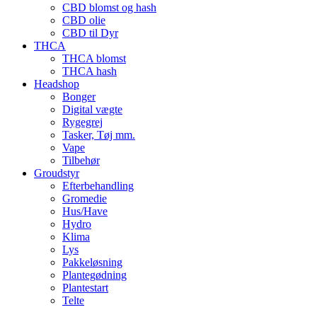
CBD blomst og hash
CBD olie
CBD til Dyr
THCA
THCA blomst
THCA hash
Headshop
Bonger
Digital vægte
Rygegrej
Tasker, Tøj mm.
Vape
Tilbehør
Groudstyr
Efterbehandling
Gromedie
Hus/Have
Hydro
Klima
Lys
Pakkeløsning
Plantegødning
Plantestart
Telte