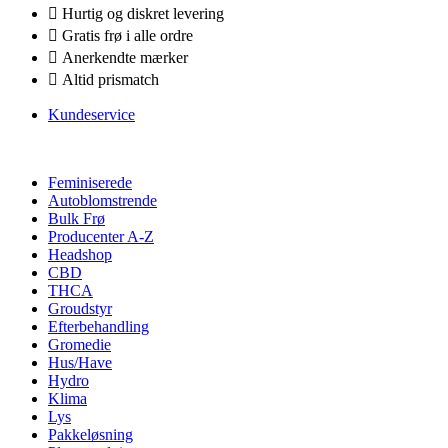
Hurtig og diskret levering
Gratis frø i alle ordre
Anerkendte mærker
Altid prismatch
Kundeservice
Feminiserede
Autoblomstrende
Bulk Frø
Producenter A-Z
Headshop
CBD
THCA
Groudstyr
Efterbehandling
Gromedie
Hus/Have
Hydro
Klima
Lys
Pakkeløsning