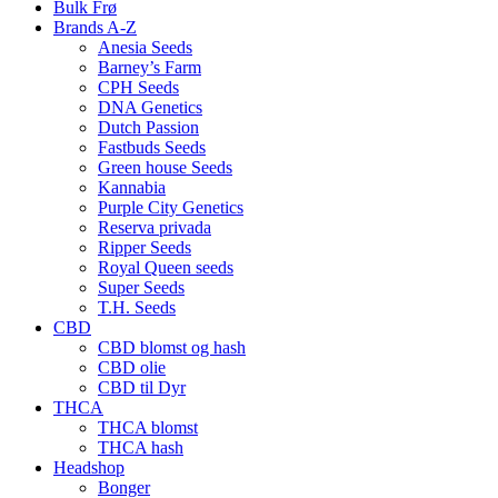
Bulk Frø
Brands A-Z
Anesia Seeds
Barney’s Farm
CPH Seeds
DNA Genetics
Dutch Passion
Fastbuds Seeds
Green house Seeds
Kannabia
Purple City Genetics
Reserva privada
Ripper Seeds
Royal Queen seeds
Super Seeds
T.H. Seeds
CBD
CBD blomst og hash
CBD olie
CBD til Dyr
THCA
THCA blomst
THCA hash
Headshop
Bonger