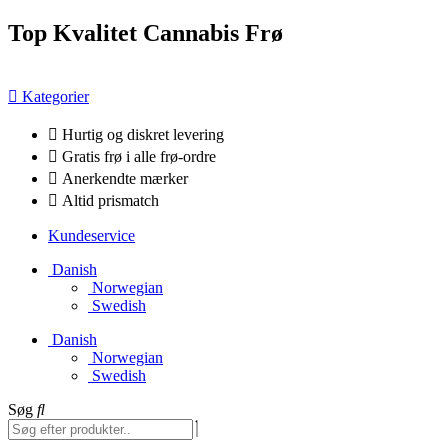
Videre
Top Kvalitet Cannabis Frø
til
indhold
Kategorier
Hurtig og diskret levering
Gratis frø i alle frø-ordre
Anerkendte mærker
Altid prismatch
Kundeservice
Danish
Norwegian
Swedish
Danish
Norwegian
Swedish
Søg