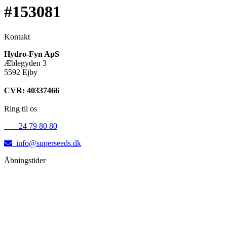
#153081
Kontakt
Hydro-Fyn ApS
Æblegyden 3
5592 Ejby
CVR: 40337466
Ring til os
+45
24 79 80 80
info@superseeds.dk
Åbningstider
Mandag:
11.00 - 18.00
Tirsdag:
11.00 - 18.00
Onsdag:
11.00 - 18.00
Torsdag:
11.00 - 18.00
Fredag:
11.00 - 16.00