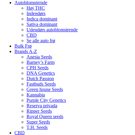
Autoblomstrende
Høj THC
Indendørs
Indica dominant
Sativa dominant
Udendørs autoblomstrende
CBD
Se alle auto frø
Bulk Frø
Brands A-Z
Anesia Seeds
Barney’s Farm
CPH Seeds
DNA Genetics
Dutch Passion
Fastbuds Seeds
Green house Seeds
Kannabia
Purple City Genetics
Reserva privada
Ripper Seeds
Royal Queen seeds
Super Seeds
T.H. Seeds
CBD