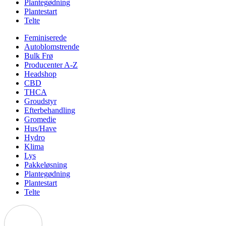
Plantegødning
Plantestart
Telte
Feminiserede
Autoblomstrende
Bulk Frø
Producenter A-Z
Headshop
CBD
THCA
Groudstyr
Efterbehandling
Gromedie
Hus/Have
Hydro
Klima
Lys
Pakkeløsning
Plantegødning
Plantestart
Telte