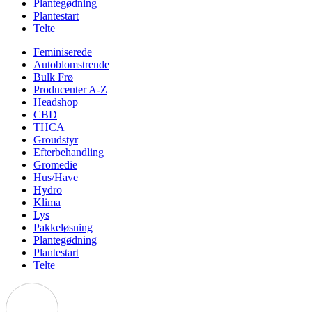
Plantegødning
Plantestart
Telte
Feminiserede
Autoblomstrende
Bulk Frø
Producenter A-Z
Headshop
CBD
THCA
Groudstyr
Efterbehandling
Gromedie
Hus/Have
Hydro
Klima
Lys
Pakkeløsning
Plantegødning
Plantestart
Telte