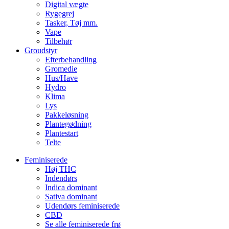
Digital vægte
Rygegrej
Tasker, Tøj mm.
Vape
Tilbehør
Groudstyr
Efterbehandling
Gromedie
Hus/Have
Hydro
Klima
Lys
Pakkeløsning
Plantegødning
Plantestart
Telte
Feminiserede
Høj THC
Indendørs
Indica dominant
Sativa dominant
Udendørs feminiserede
CBD
Se alle feminiserede frø