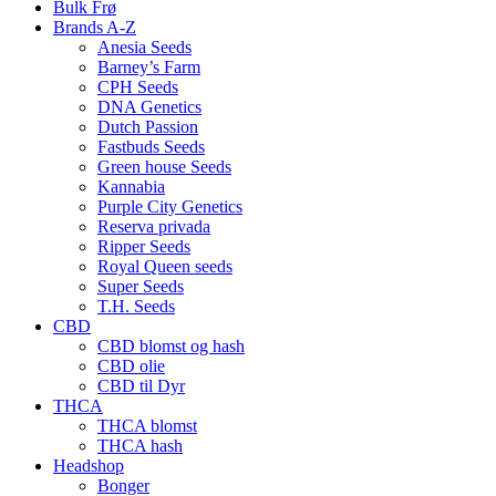
Bulk Frø
Brands A-Z
Anesia Seeds
Barney’s Farm
CPH Seeds
DNA Genetics
Dutch Passion
Fastbuds Seeds
Green house Seeds
Kannabia
Purple City Genetics
Reserva privada
Ripper Seeds
Royal Queen seeds
Super Seeds
T.H. Seeds
CBD
CBD blomst og hash
CBD olie
CBD til Dyr
THCA
THCA blomst
THCA hash
Headshop
Bonger