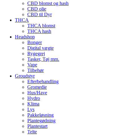
CBD blomst og hash
CBD olie
CBD til Dyr
THCA
THCA blomst
THCA hash
Headshop
Bonger
Digital vægte
Rygegrej
Tasker, Tøj mm.
Vape
Tilbehør
Groudstyr
Efterbehandling
Gromedie
Hus/Have
Hydro
Klima
Lys
Pakkeløsning
Plantegødning
Plantestart
Telte