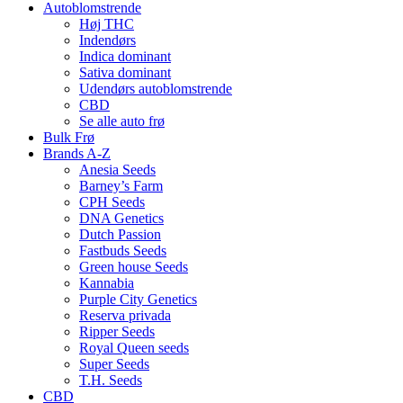
Autoblomstrende
Høj THC
Indendørs
Indica dominant
Sativa dominant
Udendørs autoblomstrende
CBD
Se alle auto frø
Bulk Frø
Brands A-Z
Anesia Seeds
Barney’s Farm
CPH Seeds
DNA Genetics
Dutch Passion
Fastbuds Seeds
Green house Seeds
Kannabia
Purple City Genetics
Reserva privada
Ripper Seeds
Royal Queen seeds
Super Seeds
T.H. Seeds
CBD