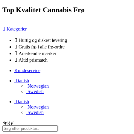
Videre
Top Kvalitet Cannabis Frø
til
indhold
Kategorier
Hurtig og diskret levering
Gratis frø i alle frø-ordre
Anerkendte mærker
Altid prismatch
Kundeservice
Danish
Norwegian
Swedish
Danish
Norwegian
Swedish
Søg