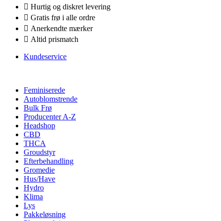
Hurtig og diskret levering
Gratis frø i alle ordre
Anerkendte mærker
Altid prismatch
Kundeservice
Feminiserede
Autoblomstrende
Bulk Frø
Producenter A-Z
Headshop
CBD
THCA
Groudstyr
Efterbehandling
Gromedie
Hus/Have
Hydro
Klima
Lys
Pakkeløsning