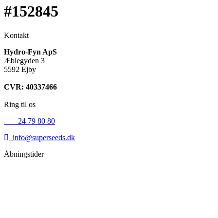
#152845
Kontakt
Hydro-Fyn ApS
Æblegyden 3
5592 Ejby
CVR: 40337466
Ring til os
+45
24 79 80 80
info@superseeds.dk
Åbningstider
Mandag:
11.00 - 18.00
Tirsdag:
11.00 - 18.00
Onsdag:
11.00 - 18.00
Torsdag:
11.00 - 18.00
Fredag:
11.00 - 16.00