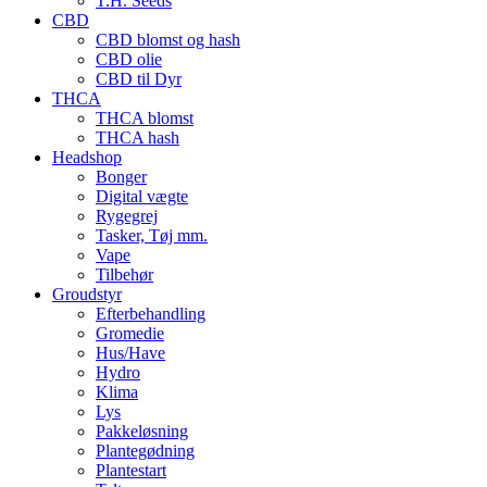
T.H. Seeds
CBD
CBD blomst og hash
CBD olie
CBD til Dyr
THCA
THCA blomst
THCA hash
Headshop
Bonger
Digital vægte
Rygegrej
Tasker, Tøj mm.
Vape
Tilbehør
Groudstyr
Efterbehandling
Gromedie
Hus/Have
Hydro
Klima
Lys
Pakkeløsning
Plantegødning
Plantestart