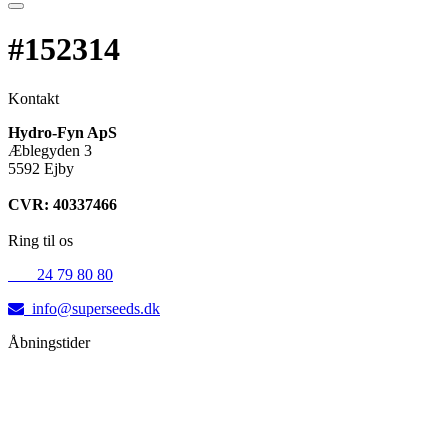
#152314
Kontakt
Hydro-Fyn ApS
Æblegyden 3
5592 Ejby
CVR: 40337466
Ring til os
+45
24 79 80 80
info@superseeds.dk
Åbningstider
Mandag:
11.00 - 18.00
Tirsdag:
11.00 - 18.00
Onsdag:
11.00 - 18.00
Torsdag:
11.00 - 18.00