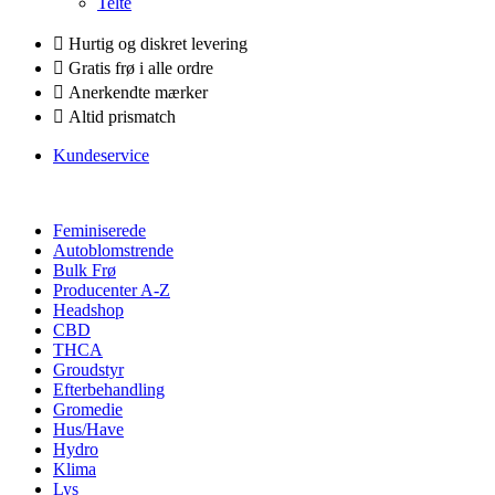
Telte
Hurtig og diskret levering
Gratis frø i alle ordre
Anerkendte mærker
Altid prismatch
Kundeservice
Feminiserede
Autoblomstrende
Bulk Frø
Producenter A-Z
Headshop
CBD
THCA
Groudstyr
Efterbehandling
Gromedie
Hus/Have
Hydro
Klima
Lys