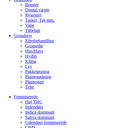
Bonger
Digital vægte
Rygegrej
Tasker, Tøj mm.
Vape
Tilbehør
Groudstyr
Efterbehandling
Gromedie
Hus/Have
Hydro
Klima
Lys
Pakkeløsning
Plantegødning
Plantestart
Telte
Feminiserede
Høj THC
Indendørs
Indica dominant
Sativa dominant
Udendørs feminiserede
CBD