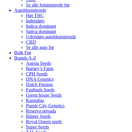
Se alle feminiserede frø
Autoblomstrende
Høj THC
Indendørs
Indica dominant
Sativa dominant
Udendørs autoblomstrende
CBD
Se alle auto frø
Bulk Frø
Brands A-Z
Anesia Seeds
Barney’s Farm
CPH Seeds
DNA Genetics
Dutch Passion
Fastbuds Seeds
Green house Seeds
Kannabia
Purple City Genetics
Reserva privada
Ripper Seeds
Royal Queen seeds
Super Seeds