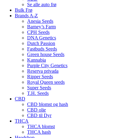
Se alle auto frø
Bulk Frø
Brands A-Z
Anesia Seeds
Barney’s Farm
CPH Seeds
DNA Genetics
Dutch Passion
Fastbuds Seeds
Green house Seeds
Kannabia
Purple City Genetics
Reserva privada
Ripper Seeds
Royal Queen seeds
Super Seeds
T.H. Seeds
CBD
CBD blomst og hash
CBD olie
CBD til Dyr
THCA
THCA blomst
THCA hash
Headshop