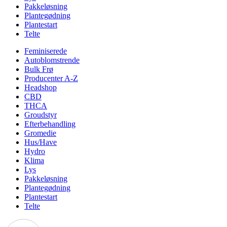
Pakkeløsning
Plantegødning
Plantestart
Telte
Feminiserede
Autoblomstrende
Bulk Frø
Producenter A-Z
Headshop
CBD
THCA
Groudstyr
Efterbehandling
Gromedie
Hus/Have
Hydro
Klima
Lys
Pakkeløsning
Plantegødning
Plantestart
Telte