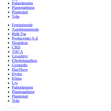
Pakkeløsning
Plantegødning
Plantestart
Telte
Feminiserede
Autoblomstrende
Bulk Frø
Producenter A-Z
Headshop
CBD
THCA
Groudstyr
Efterbehandling
Gromedie
Hus/Have
Hydro
Klima
Lys
Pakkeløsning
Plantegødning
Plantestart
Telte