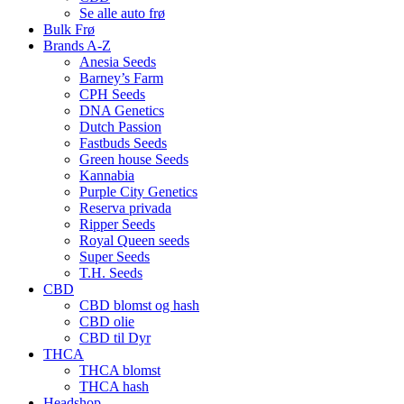
Se alle auto frø
Bulk Frø
Brands A-Z
Anesia Seeds
Barney’s Farm
CPH Seeds
DNA Genetics
Dutch Passion
Fastbuds Seeds
Green house Seeds
Kannabia
Purple City Genetics
Reserva privada
Ripper Seeds
Royal Queen seeds
Super Seeds
T.H. Seeds
CBD
CBD blomst og hash
CBD olie
CBD til Dyr
THCA
THCA blomst
THCA hash
Headshop