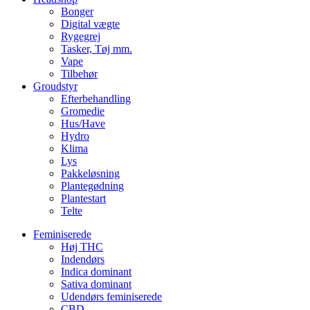
Bonger
Digital vægte
Rygegrej
Tasker, Tøj mm.
Vape
Tilbehør
Groudstyr
Efterbehandling
Gromedie
Hus/Have
Hydro
Klima
Lys
Pakkeløsning
Plantegødning
Plantestart
Telte
Feminiserede
Høj THC
Indendørs
Indica dominant
Sativa dominant
Udendørs feminiserede
CBD