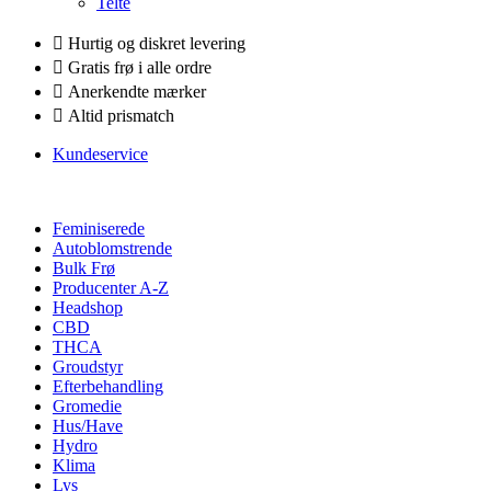
Telte
Hurtig og diskret levering
Gratis frø i alle ordre
Anerkendte mærker
Altid prismatch
Kundeservice
Feminiserede
Autoblomstrende
Bulk Frø
Producenter A-Z
Headshop
CBD
THCA
Groudstyr
Efterbehandling
Gromedie
Hus/Have
Hydro
Klima
Lys