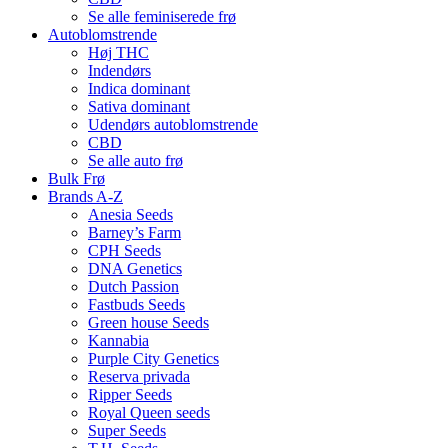
Se alle feminiserede frø
Autoblomstrende
Høj THC
Indendørs
Indica dominant
Sativa dominant
Udendørs autoblomstrende
CBD
Se alle auto frø
Bulk Frø
Brands A-Z
Anesia Seeds
Barney’s Farm
CPH Seeds
DNA Genetics
Dutch Passion
Fastbuds Seeds
Green house Seeds
Kannabia
Purple City Genetics
Reserva privada
Ripper Seeds
Royal Queen seeds
Super Seeds