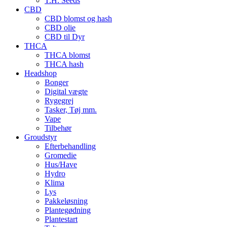
T.H. Seeds
CBD
CBD blomst og hash
CBD olie
CBD til Dyr
THCA
THCA blomst
THCA hash
Headshop
Bonger
Digital vægte
Rygegrej
Tasker, Tøj mm.
Vape
Tilbehør
Groudstyr
Efterbehandling
Gromedie
Hus/Have
Hydro
Klima
Lys
Pakkeløsning
Plantegødning
Plantestart