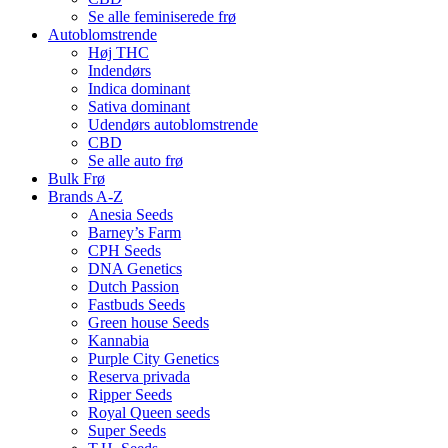
Se alle feminiserede frø
Autoblomstrende
Høj THC
Indendørs
Indica dominant
Sativa dominant
Udendørs autoblomstrende
CBD
Se alle auto frø
Bulk Frø
Brands A-Z
Anesia Seeds
Barney’s Farm
CPH Seeds
DNA Genetics
Dutch Passion
Fastbuds Seeds
Green house Seeds
Kannabia
Purple City Genetics
Reserva privada
Ripper Seeds
Royal Queen seeds
Super Seeds