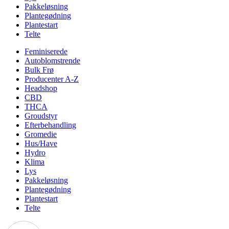
Pakkeløsning
Plantegødning
Plantestart
Telte
Feminiserede
Autoblomstrende
Bulk Frø
Producenter A-Z
Headshop
CBD
THCA
Groudstyr
Efterbehandling
Gromedie
Hus/Have
Hydro
Klima
Lys
Pakkeløsning
Plantegødning
Plantestart
Telte