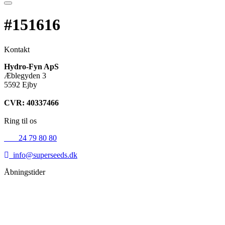
#151616
Kontakt
Hydro-Fyn ApS
Æblegyden 3
5592 Ejby
CVR: 40337466
Ring til os
+45
24 79 80 80
info@superseeds.dk
Åbningstider
Mandag:
11.00 - 18.00
Tirsdag:
11.00 - 18.00
Onsdag:
11.00 - 18.00
Torsdag:
11.00 - 18.00