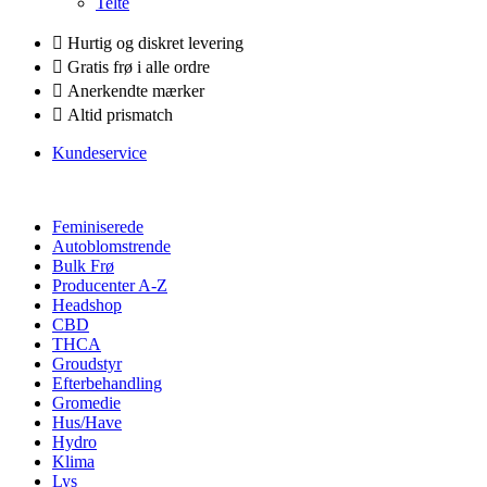
Telte
Hurtig og diskret levering
Gratis frø i alle ordre
Anerkendte mærker
Altid prismatch
Kundeservice
Feminiserede
Autoblomstrende
Bulk Frø
Producenter A-Z
Headshop
CBD
THCA
Groudstyr
Efterbehandling
Gromedie
Hus/Have
Hydro
Klima
Lys