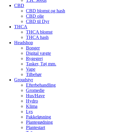
T.H. Seeds
CBD
CBD blomst og hash
CBD olie
CBD til Dyr
THCA
THCA blomst
THCA hash
Headshop
Bonger
Digital vægte
Rygegrej
Tasker, Tøj mm.
Vape
Tilbehør
Groudstyr
Efterbehandling
Gromedie
Hus/Have
Hydro
Klima
Lys
Pakkeløsning
Plantegødning
Plantestart