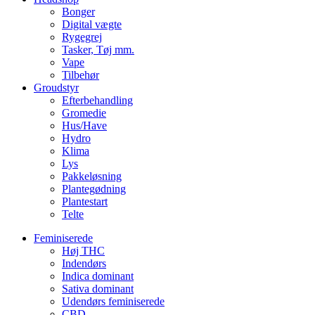
Bonger
Digital vægte
Rygegrej
Tasker, Tøj mm.
Vape
Tilbehør
Groudstyr
Efterbehandling
Gromedie
Hus/Have
Hydro
Klima
Lys
Pakkeløsning
Plantegødning
Plantestart
Telte
Feminiserede
Høj THC
Indendørs
Indica dominant
Sativa dominant
Udendørs feminiserede
CBD