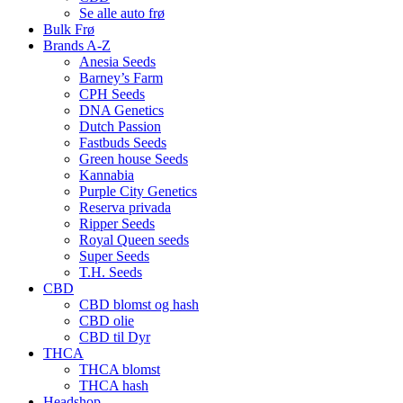
Se alle auto frø
Bulk Frø
Brands A-Z
Anesia Seeds
Barney’s Farm
CPH Seeds
DNA Genetics
Dutch Passion
Fastbuds Seeds
Green house Seeds
Kannabia
Purple City Genetics
Reserva privada
Ripper Seeds
Royal Queen seeds
Super Seeds
T.H. Seeds
CBD
CBD blomst og hash
CBD olie
CBD til Dyr
THCA
THCA blomst
THCA hash
Headshop