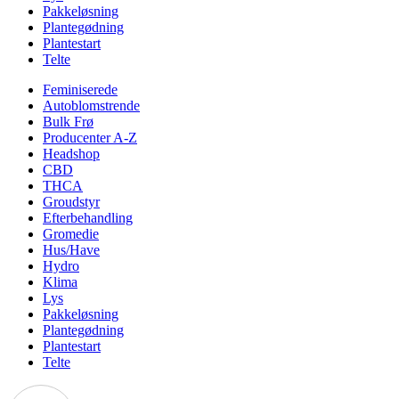
Pakkeløsning
Plantegødning
Plantestart
Telte
Feminiserede
Autoblomstrende
Bulk Frø
Producenter A-Z
Headshop
CBD
THCA
Groudstyr
Efterbehandling
Gromedie
Hus/Have
Hydro
Klima
Lys
Pakkeløsning
Plantegødning
Plantestart
Telte