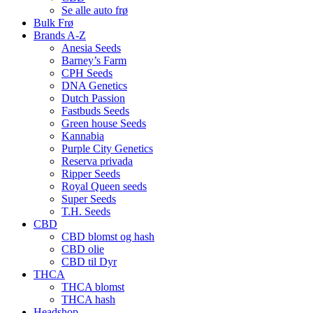
Se alle auto frø
Bulk Frø
Brands A-Z
Anesia Seeds
Barney’s Farm
CPH Seeds
DNA Genetics
Dutch Passion
Fastbuds Seeds
Green house Seeds
Kannabia
Purple City Genetics
Reserva privada
Ripper Seeds
Royal Queen seeds
Super Seeds
T.H. Seeds
CBD
CBD blomst og hash
CBD olie
CBD til Dyr
THCA
THCA blomst
THCA hash
Headshop