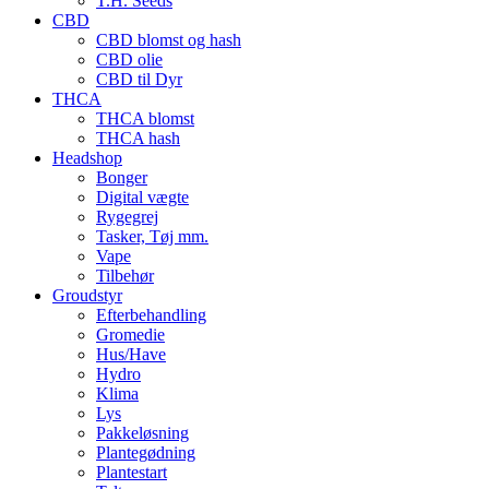
T.H. Seeds
CBD
CBD blomst og hash
CBD olie
CBD til Dyr
THCA
THCA blomst
THCA hash
Headshop
Bonger
Digital vægte
Rygegrej
Tasker, Tøj mm.
Vape
Tilbehør
Groudstyr
Efterbehandling
Gromedie
Hus/Have
Hydro
Klima
Lys
Pakkeløsning
Plantegødning
Plantestart