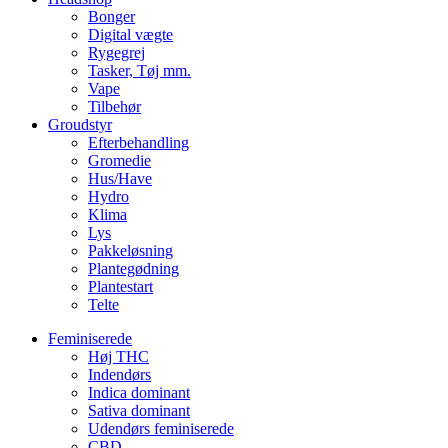
Bonger
Digital vægte
Rygegrej
Tasker, Tøj mm.
Vape
Tilbehør
Groudstyr
Efterbehandling
Gromedie
Hus/Have
Hydro
Klima
Lys
Pakkeløsning
Plantegødning
Plantestart
Telte
Feminiserede
Høj THC
Indendørs
Indica dominant
Sativa dominant
Udendørs feminiserede
CBD