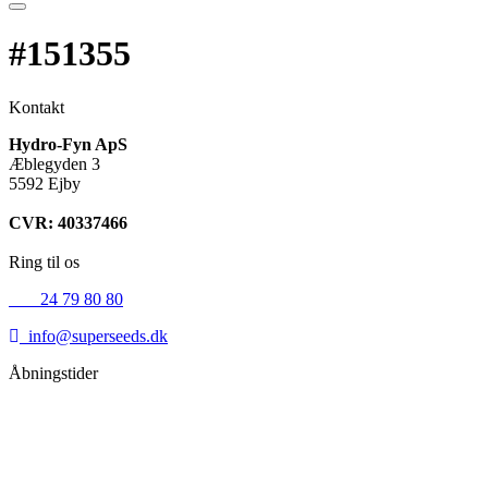
#151355
Kontakt
Hydro-Fyn ApS
Æblegyden 3
5592 Ejby
CVR: 40337466
Ring til os
+45
24 79 80 80
info@superseeds.dk
Åbningstider
Mandag:
11.00 - 18.00
Tirsdag:
11.00 - 18.00
Onsdag:
11.00 - 18.00
Torsdag:
11.00 - 18.00