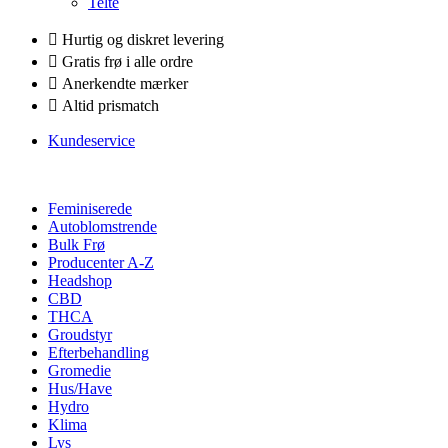
Telte
Hurtig og diskret levering
Gratis frø i alle ordre
Anerkendte mærker
Altid prismatch
Kundeservice
Feminiserede
Autoblomstrende
Bulk Frø
Producenter A-Z
Headshop
CBD
THCA
Groudstyr
Efterbehandling
Gromedie
Hus/Have
Hydro
Klima
Lys