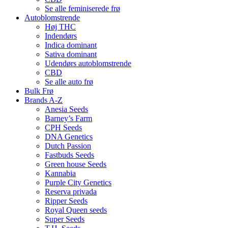
Se alle feminiserede frø
Autoblomstrende
Høj THC
Indendørs
Indica dominant
Sativa dominant
Udendørs autoblomstrende
CBD
Se alle auto frø
Bulk Frø
Brands A-Z
Anesia Seeds
Barney’s Farm
CPH Seeds
DNA Genetics
Dutch Passion
Fastbuds Seeds
Green house Seeds
Kannabia
Purple City Genetics
Reserva privada
Ripper Seeds
Royal Queen seeds
Super Seeds