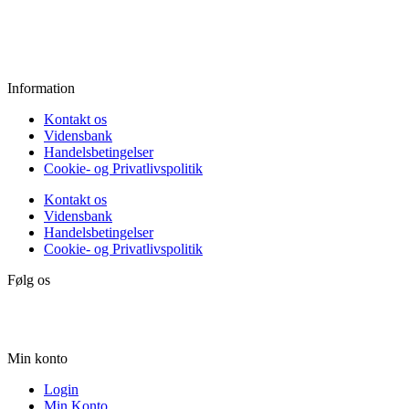
Fredag:
11.00 - 16.00
Lørdag:
10.00 - 15.00
Søndag:
Lukket
Information
Kontakt os
Vidensbank
Handelsbetingelser
Cookie- og Privatlivspolitik
Kontakt os
Vidensbank
Handelsbetingelser
Cookie- og Privatlivspolitik
Følg os
Min konto
Login
Min Konto