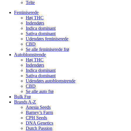
Telte
Feminiserede
Høj THC
Indendørs
Indica dominant
Sativa dominant
Udendørs feminiserede
CBD
Se alle feminiserede frø
Autoblomstrende
Høj THC
Indendørs
Indica dominant
Sativa dominant
Udendørs autoblomstrende
CBD
Se alle auto frø
Bulk Frø
Brands A-Z
Anesia Seeds
Barney’s Farm
CPH Seeds
DNA Genetics
Dutch Passion