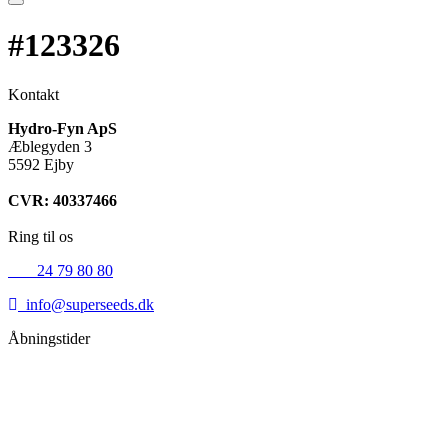
#123326
Kontakt
Hydro-Fyn ApS
Æblegyden 3
5592 Ejby
CVR: 40337466
Ring til os
+45
24 79 80 80
info@superseeds.dk
Åbningstider
Mandag:
11.00 - 18.00
Tirsdag:
11.00 - 18.00
Onsdag:
11.00 - 18.00
Torsdag:
11.00 - 18.00