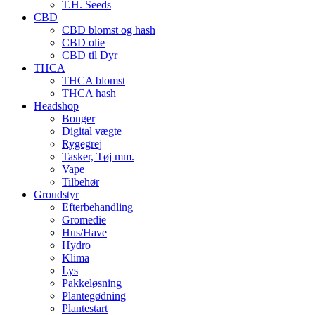
T.H. Seeds
CBD
CBD blomst og hash
CBD olie
CBD til Dyr
THCA
THCA blomst
THCA hash
Headshop
Bonger
Digital vægte
Rygegrej
Tasker, Tøj mm.
Vape
Tilbehør
Groudstyr
Efterbehandling
Gromedie
Hus/Have
Hydro
Klima
Lys
Pakkeløsning
Plantegødning
Plantestart