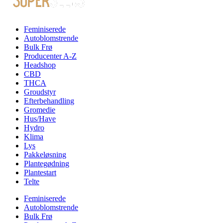
Feminiserede
Autoblomstrende
Bulk Frø
Producenter A-Z
Headshop
CBD
THCA
Groudstyr
Efterbehandling
Gromedie
Hus/Have
Hydro
Klima
Lys
Pakkeløsning
Plantegødning
Plantestart
Telte
Feminiserede
Autoblomstrende
Bulk Frø