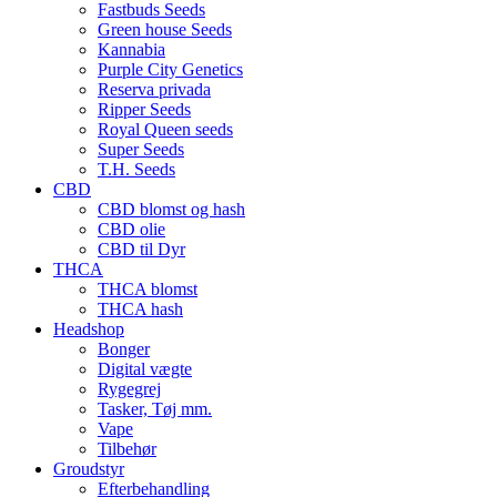
Fastbuds Seeds
Green house Seeds
Kannabia
Purple City Genetics
Reserva privada
Ripper Seeds
Royal Queen seeds
Super Seeds
T.H. Seeds
CBD
CBD blomst og hash
CBD olie
CBD til Dyr
THCA
THCA blomst
THCA hash
Headshop
Bonger
Digital vægte
Rygegrej
Tasker, Tøj mm.
Vape
Tilbehør
Groudstyr
Efterbehandling