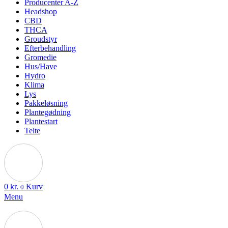
Producenter A-Z
Headshop
CBD
THCA
Groudstyr
Efterbehandling
Gromedie
Hus/Have
Hydro
Klima
Lys
Pakkeløsning
Plantegødning
Plantestart
Telte
0
kr.
Kurv
0
Menu