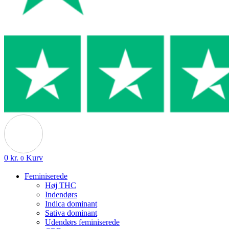
0
kr.
Kurv
0
Feminiserede
Høj THC
Indendørs
Indica dominant
Sativa dominant
Udendørs feminiserede