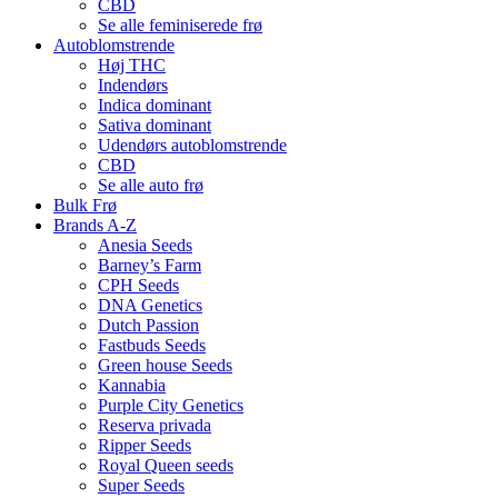
CBD
Se alle feminiserede frø
Autoblomstrende
Høj THC
Indendørs
Indica dominant
Sativa dominant
Udendørs autoblomstrende
CBD
Se alle auto frø
Bulk Frø
Brands A-Z
Anesia Seeds
Barney’s Farm
CPH Seeds
DNA Genetics
Dutch Passion
Fastbuds Seeds
Green house Seeds
Kannabia
Purple City Genetics
Reserva privada
Ripper Seeds
Royal Queen seeds
Super Seeds