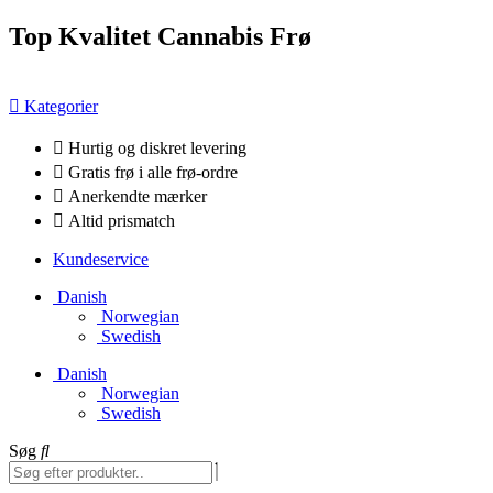
Videre
Top Kvalitet Cannabis Frø
til
indhold
Kategorier
Hurtig og diskret levering
Gratis frø i alle frø-ordre
Anerkendte mærker
Altid prismatch
Kundeservice
Danish
Norwegian
Swedish
Danish
Norwegian
Swedish
Søg