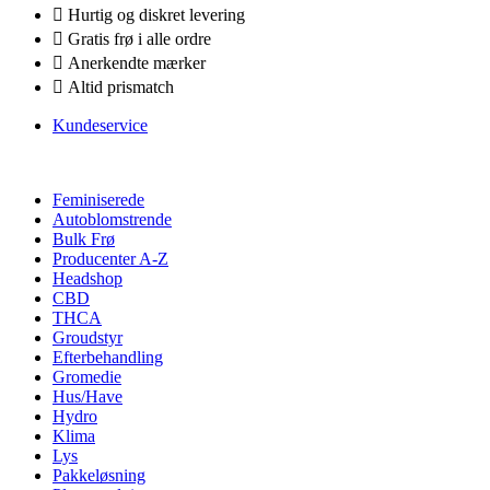
Hurtig og diskret levering
Gratis frø i alle ordre
Anerkendte mærker
Altid prismatch
Kundeservice
Feminiserede
Autoblomstrende
Bulk Frø
Producenter A-Z
Headshop
CBD
THCA
Groudstyr
Efterbehandling
Gromedie
Hus/Have
Hydro
Klima
Lys
Pakkeløsning