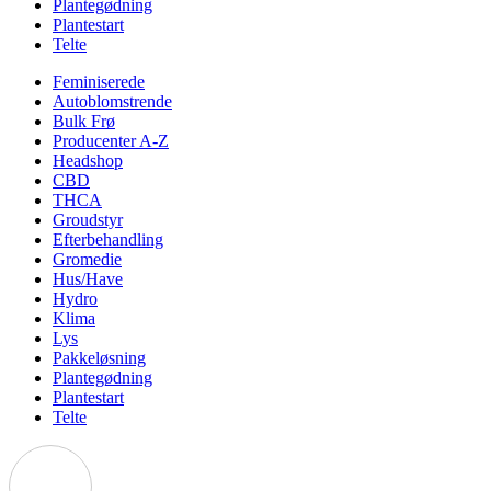
Plantegødning
Plantestart
Telte
Feminiserede
Autoblomstrende
Bulk Frø
Producenter A-Z
Headshop
CBD
THCA
Groudstyr
Efterbehandling
Gromedie
Hus/Have
Hydro
Klima
Lys
Pakkeløsning
Plantegødning
Plantestart
Telte