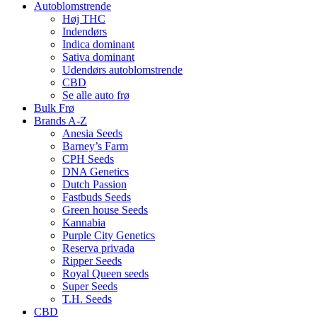
Autoblomstrende
Høj THC
Indendørs
Indica dominant
Sativa dominant
Udendørs autoblomstrende
CBD
Se alle auto frø
Bulk Frø
Brands A-Z
Anesia Seeds
Barney’s Farm
CPH Seeds
DNA Genetics
Dutch Passion
Fastbuds Seeds
Green house Seeds
Kannabia
Purple City Genetics
Reserva privada
Ripper Seeds
Royal Queen seeds
Super Seeds
T.H. Seeds
CBD