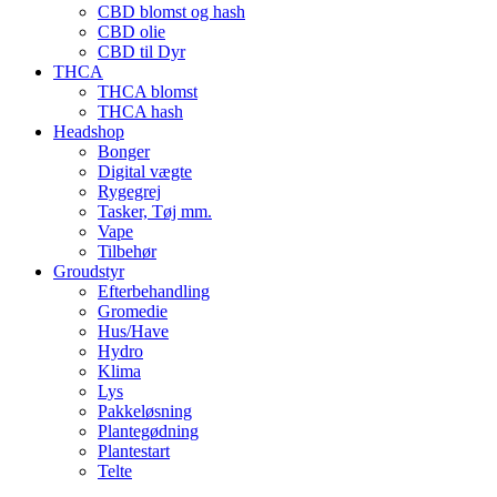
CBD blomst og hash
CBD olie
CBD til Dyr
THCA
THCA blomst
THCA hash
Headshop
Bonger
Digital vægte
Rygegrej
Tasker, Tøj mm.
Vape
Tilbehør
Groudstyr
Efterbehandling
Gromedie
Hus/Have
Hydro
Klima
Lys
Pakkeløsning
Plantegødning
Plantestart
Telte