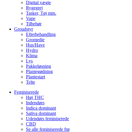
Digital vægte
Rygegrej
Tasker, Tøj mm.
Vape
Tilbehør
Groudstyr
Efterbehandling
Gromedie
Hus/Have
Hydro
Klima
Lys
Pakkeløsning
Plantegødning
Plantestart
Telte
Feminiserede
Høj THC
Indendørs
Indica dominant
Sativa dominant
Udendørs feminiserede
CBD
Se alle feminiserede frø