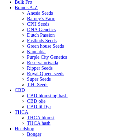
Bulk Frø
Brands A-Z
Anesia Seeds
Barney’s Farm
CPH Seeds
DNA Genetics
Dutch Passion
Fastbuds Seeds
Green house Seeds
Kannabia
Purple City Genetics
Reserva privada
Ripper Seeds
Royal Queen seeds
Super Seeds
T.H. Seeds
CBD
CBD blomst og hash
CBD olie
CBD til Dyr
THCA
THCA blomst
THCA hash
Headshop
Bonger