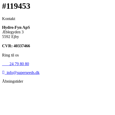
#119453
Kontakt
Hydro-Fyn ApS
Æblegyden 3
5592 Ejby
CVR: 40337466
Ring til os
+45
24 79 80 80
info@superseeds.dk
Åbningstider
Mandag:
11.00 - 18.00
Tirsdag:
11.00 - 18.00
Onsdag:
11.00 - 18.00
Torsdag:
11.00 - 18.00
Fredag:
11.00 - 16.00